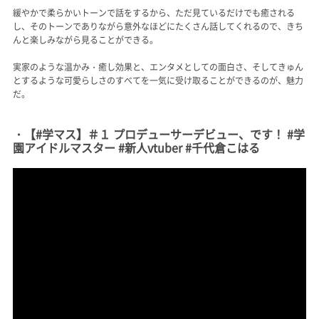
緩やかで柔らかいトーンで話をするから、ただ見ているだけでも癒される
し、そのトーンでありながら意外なほどにたくさん話してくれるので、きち
んと楽しみながら見ることができる。
実家のような温かみ・癒し効果と、エンタメとしての面白さ、そしてきゅん
とするような可愛らしさのすべてを一気に受け取ることができるのが、魅力
だ。
・【#学マス】＃１ プロデューサーデビュー、です！ #学
園アイドルマスター #新人vtuber #千代倉こはる