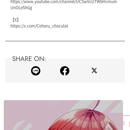
https://www.youtube.com/channel/UCSwVcUTWbHcmum
UnOLeShGg
【X】
https://x.com/Coharu_choculat
SHARE ON: