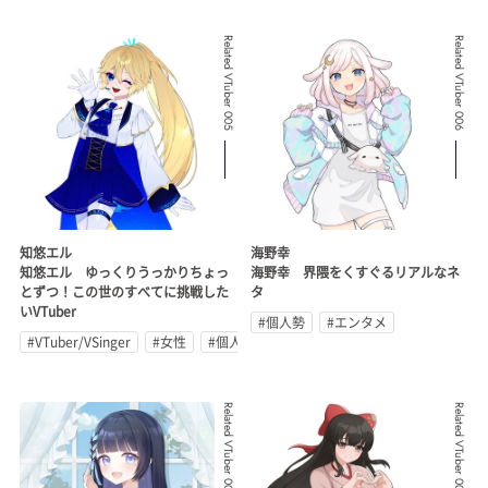
Related VTuber 005
Related VTuber 006
知悠エル
海野幸
知悠エル ゆっくりうっかりちょっ
海野幸 界隈をくすぐるリアルなネ
とずつ！この世のすべてに挑戦した
タ
いVTuber
#個人勢
#エンタメ
#VTuber/VSinger
#女性
#個人勢
Related VTuber 007
Related VTuber 008