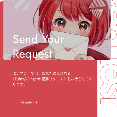
Req
Send Your
Request
ぶいマガ！では、あなたの気になる
VTuber/VSingerの記事リクエストをお待ちしてお
ります。
Request