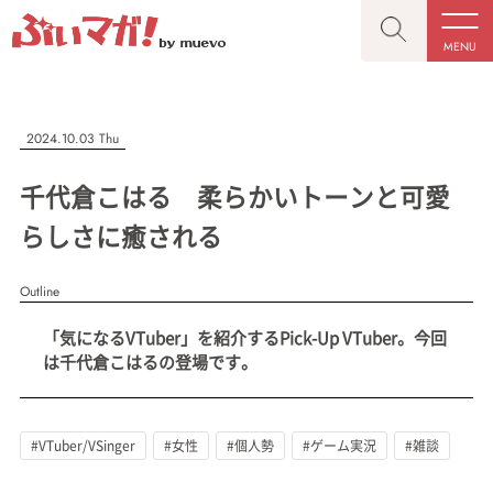
MENU
CLOSE
CLOSE
ぶいマガ！
記事を検索する
2024.10.03 Thu
“推しへの応援を形にする”VTuber専門メディア
千代倉こはる 柔らかいトーンと可愛
らしさに癒される
Outline
人気ワード
MENU
「気になるVTuber」を紹介するPick-Up VTuber。今回
記事一覧
#VTuber/VSinger
#男性
#女性
#バ美肉
#男の娘
は千代倉こはるの登場です。
プレスリリース一覧
#獣系
#動物系
#企業公式
#個人勢
#Vtuberグループ
会社概要
#VTuber/VSinger
#女性
#個人勢
#ゲーム実況
#雑談
お問い合わせ