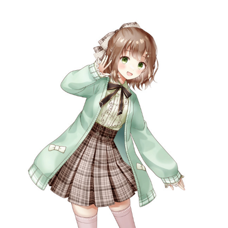
記事リクエスト
ログイン
LINK
muevoクラウドファンディング
muevoコミュニティ
ぶいクラ！by muevo
FUKAKACHI+
Follow us
Official SNS