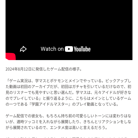
2024年8月12日に発信したゲーム配信の様子。
「ゲーム実況は、学マスとポケモンとメインでやっている。ピックアップし
た動画は初回のアーカイブだが、初回はガチャを引いているだけなので、初
見のリスナーでも見やすいと思い選んだ。学マスは、元々アイドルが好きな
のでプレイしている」と振り返るように、こちらはメインとしているゲーム
の一つである『学園アイドルマスター』のプレイ動画となっている。
ゲーム配信での彼女も、もちろん持ち前の可愛らしいトーンには変わりはな
いが、適時ツッコミを入れながら展開したり、きちんとリアクションをしな
がら展開されているので、エンタメ度は高いと言えるだろう。