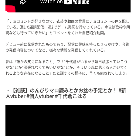
「チョコミントが好きなので、衣装や動画の背景にチョコミントの色を配し
ている。週1で雑談配信、週2でゲーム実況を行なっている。今後は歌枠や朗
読なども行っていきたい」とコメントをくれた自己紹介動画。
デビュー前に発信されたものであり、配信に興味を持ったきっかけや、今後
の発信内容についてなど、様々な情報を発信してくれている。
夢は「誰かの支えになること」で「”千代倉がいるから毎日頑張っていこう
かな”とか”頑張れなくてもいいかな”とか、そういう風に思える人がいてく
れるような存在になること」だと話すその様子に、早くも癒されてしまう。
・【雑談】のんびりマロ読みとかお盆の予定とか！ #新
人vtuber #個人vtuber #千代倉こはる