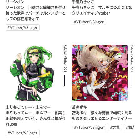
リーシオン
千春乃きぃこ
リーシオン 可愛さと繊細さを併せ
千春乃きぃこ マルチにつよつよな
持った歌声でバーチャルシンガーと
クリエイティブVtuber
しての存在感を示す
#VTuber/VSinger
#VTuber/VSinger
Related VTuber 003
Related VTuber 004
まりもってぃー・まんでー
苫漓ポキ
まりもってぃー・まんでー 言葉も
苫漓ポキ 様々な発信で幅広く見る
距離も超えていく、みんなと繋がる
ものを楽しませるエンターテイナー
Vtuber
#VTuber/VSinger
#女性
#個人勢
#VTuber/VSinger