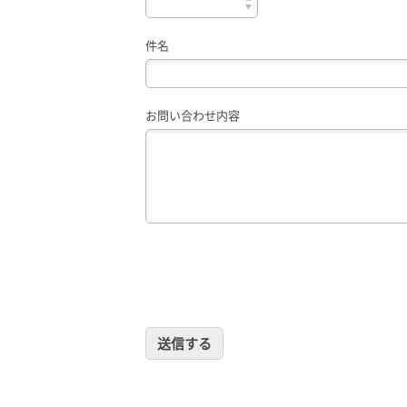
お問い合わせ
件名
記事リクエスト
ログイン
お問い合わせ内容
LINK
muevoクラウドファンディング
muevoコミュニティ
ぶいクラ！by muevo
FUKAKACHI+
Follow us