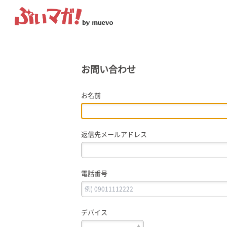
ぶいマガ！
記事を検索する
お問い合わせ
“推しへの応援を形にする”VTuber専門メディア
お名前
返信先メールアドレス
人気ワード
MENU
#VTuber/VSinger
#男性
#女性
#バ美肉
#男の娘
#獣
電話番号
記事一覧
プレスリリース一覧
デバイス
会社概要