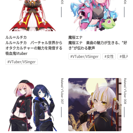
ルル＝ルチカ
魔桜エナ
ルル＝ルチカ バーチャル世界から
魔桜エナ 楽曲の魅力が生きる、”好
オタクカルチャーの魅力を発信する
き”が伝わる歌声
吸血鬼Vtuber
#VTuber/VSinger
#女性
#個人勢
#VTuber/VSinger
Related VTuber 007
Related VTuber 008