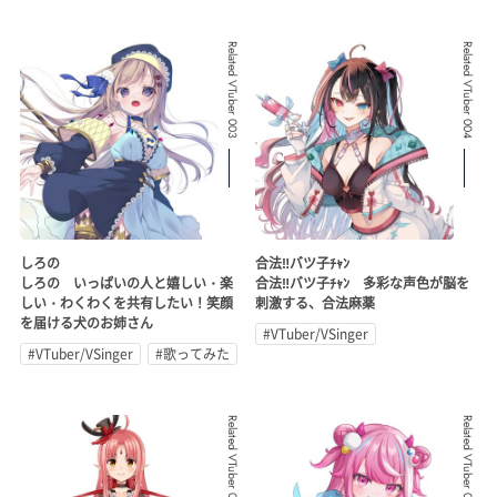
Related VTuber 003
Related VTuber 004
しろの
合法‼︎バツ子ﾁｬﾝ
しろの いっぱいの人と嬉しい・楽
合法‼︎バツ子ﾁｬﾝ 多彩な声色が脳を
しい・わくわくを共有したい！笑顔
刺激する、合法麻薬
を届ける犬のお姉さん
#VTuber/VSinger
#VTuber/VSinger
#歌ってみた
#ゲーム実況
Related VTuber 005
Related VTuber 006