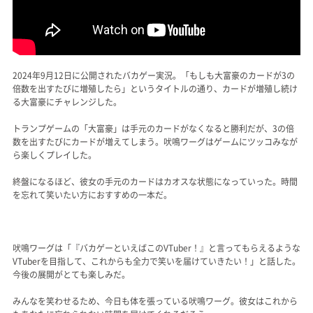
2024年9月12日に公開されたバカゲー実況。「もしも大富豪のカードが3の
倍数を出すたびに増殖したら」というタイトルの通り、カードが増殖し続け
る大富豪にチャレンジした。
トランプゲームの「大富豪」は手元のカードがなくなると勝利だが、3の倍
数を出すたびにカードが増えてしまう。吠鳴ワーグはゲームにツッコみなが
ら楽しくプレイした。
終盤になるほど、彼女の手元のカードはカオスな状態になっていった。時間
を忘れて笑いたい方におすすめの一本だ。
吠鳴ワーグは「『バカゲーといえばこのVTuber！』と言ってもらえるような
VTuberを目指して、これからも全力で笑いを届けていきたい！」と話した。
今後の展開がとても楽しみだ。
みんなを笑わせるため、今日も体を張っている吠鳴ワーグ。彼女はこれから