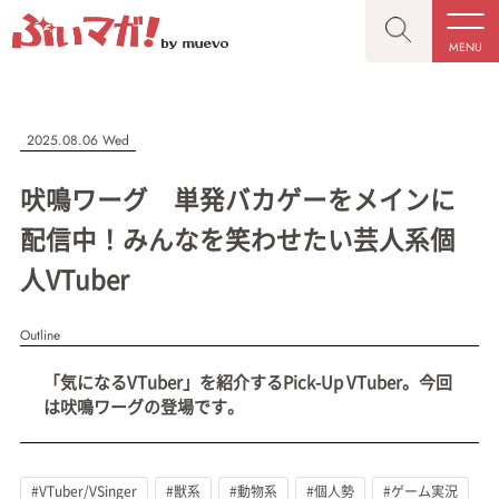
MENU
CLOSE
CLOSE
ぶいマガ！
記事を検索する
2025.08.06 Wed
“推しへの応援を形にする”VTuber専門メディア
吠鳴ワーグ 単発バカゲーをメインに
配信中！みんなを笑わせたい芸人系個
人VTuber
人気ワード
MENU
Outline
記事一覧
#VTuber/VSinger
#男性
#女性
#バ美肉
#男の娘
「気になるVTuber」を紹介するPick-Up VTuber。今回
プレスリリース一覧
#獣系
#動物系
#企業公式
#個人勢
は吠鳴ワーグの登場です。
#Vtuberグループ
会社概要
お問い合わせ
#VTuber/VSinger
#獣系
#動物系
#個人勢
#ゲーム実況