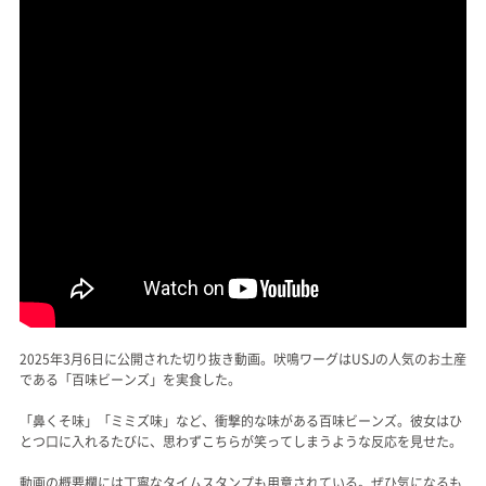
2025年3月6日に公開された切り抜き動画。吠鳴ワーグはUSJの人気のお土産
である「百味ビーンズ」を実食した。
「鼻くそ味」「ミミズ味」など、衝撃的な味がある百味ビーンズ。彼女はひ
とつ口に入れるたびに、思わずこちらが笑ってしまうような反応を見せた。
動画の概要欄には丁寧なタイムスタンプも用意されている。ぜひ気になるも