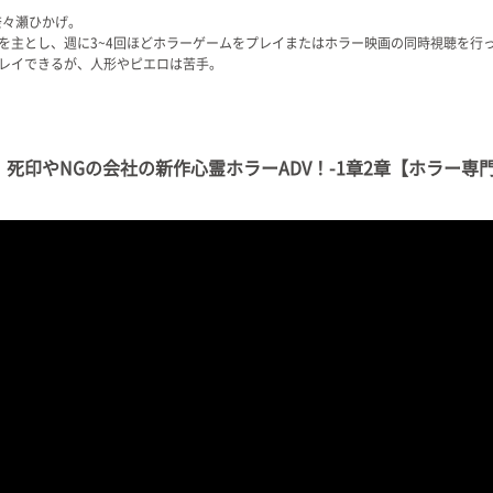
奈々瀬ひかげ。
を主とし、週に3~4回ほどホラーゲームをプレイまたはホラー映画の同時視聴を行
レイできるが、人形やピエロは苦手。
死印やNGの会社の新作心霊ホラーADV！-1章2章【ホラー専門V