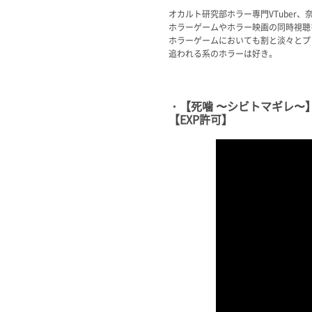
Official SNS
オカルト研究部ホラー専門VTuber、
ホラーゲームやホラー映画の同時視聴
ホラーゲームにおいても割と淡々とプ
追われる系のホラーは好き。
・【死噛 〜シビトマギレ〜】
【EXP許可】