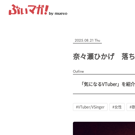
ぶいマガ！
記事を検索する
2025.08.21 Thu
“推しへの応援を形にする”VTuber専門メディア
奈々瀬ひかげ 落ち
Outline
人気ワード
「気になるVTuber」を紹介
MENU
#VTuber/VSinger
#男性
#女性
#バ美肉
#男の娘
#獣
記事一覧
#VTuber/VSinger
#女性
#
プレスリリース一覧
会社概要