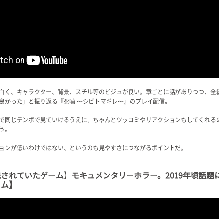
白く、キャラクター、背景、スチル等のビジュが良い。章ごとに話がありつつ、全
良かった」と振り返る『死噛 〜シビトマギレ〜』のプレイ配信。
で同じテンポで見ていけるうえに、ちゃんとツッコミやリアクションもしてくれる
う。
ョンが低いわけではない、というのも見やすさにつながるポイントだ。
されていたゲーム】モキュメンタリーホラー。2019年頃話題
ーム】