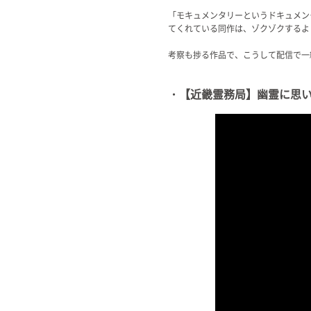
「モキュメンタリーというドキュメン
てくれている同作は、ゾクゾクするよ
考察も捗る作品で、こうして配信で一
・【近畿霊務局】幽霊に思