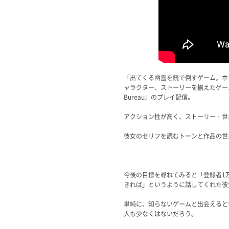
「出てくる幽霊を銃で倒すゲーム。ホ
ャラクター、ストーリーを揃えたゲーム。やっ
Bureau』のプレイ配信。
アクション性が高く、ストーリー・世
彼女のセリフを読むトーンと作品の世
今後の目標を尋ねてみると「登録者1
きれば」というように話してくれた彼
単純に、知らないゲームと出会えると
人も少なくはないだろう。