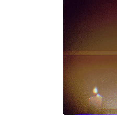
お問い合わせ
記事リクエスト
ログイン
LINK
muevoクラウドファンディング
muevoコミュニティ
ぶいクラ！by muevo
FUKAKACHI+
Follow us