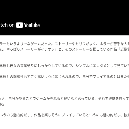
ラーというより…なゲームだった。ストーリーやセリフがよく、ホラーが苦手な人
ぱりストーリーがイチオシ」と、そのストーリーを推している作品『近畿霊務局 - Kinki 
界観も彼女の言葉通りにしっかりしているので、シンプルにエンタメとして見てい
界観との親和性もすごく高いように感じられるので、自分でプレイするのとはまた
万人。自分がやることでゲームが売れると良いなと思っている。それで興味を持っ
女。
いうのも魅力的だし、作品を楽しそうにプレイしているというのも魅力的だし、彼