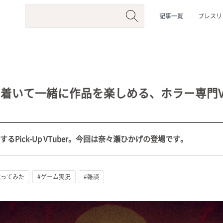
記事一覧
プレスリ
着いて一緒に作品を楽しめる、ホラー専門VT
するPick-Up VTuber。今回は奈々瀬ひかげの登場です。
系
#動物系
#企業公式
#個人勢
#Vtuberグループ
歌ってみた
#ゲーム実況
#雑談