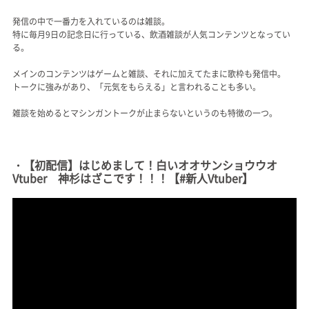
発信の中で一番力を入れているのは雑談。
特に毎月9日の記念日に行っている、飲酒雑談が人気コンテンツとなってい
る。
メインのコンテンツはゲームと雑談、それに加えてたまに歌枠も発信中。
トークに強みがあり、「元気をもらえる」と言われることも多い。
雑談を始めるとマシンガントークが止まらないというのも特徴の一つ。
・【初配信】はじめまして！白いオオサンショウウオ
Vtuber 神杉はざこです！！！【#新人Vtuber】