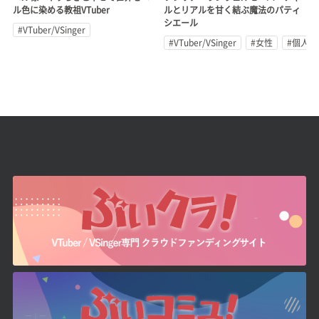
ル色に染める教祖VTuber
ルとリアルを甘く結ぶ魔法のパティ
シエール
#VTuber/VSinger
#VTuber/VSinger
#女性
#個人勢