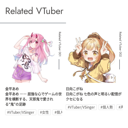
Related VTuber
Related VTuber 001
Related VTuber 002
金平あめ
日向こがね
金平あめ ―― 屈強な心でゲームの世
日向こがね 七色の声と明るい配信が
界を横断する、天邪鬼で愛され
クセになる
る“鬼”の足跡
#VTuber/VSinger
#個人勢
#声優
#VTuber/VSinger
#女性
#個人勢