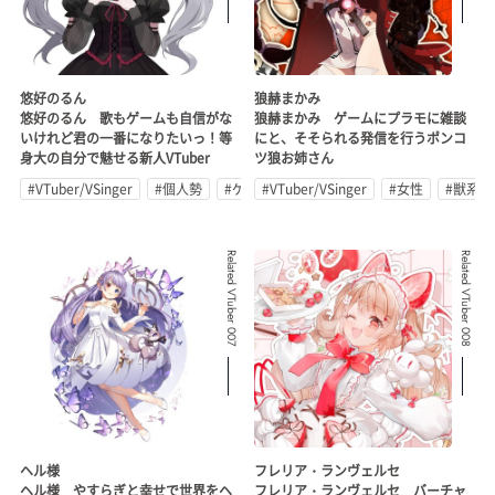
悠好のるん
狼赫まかみ
悠好のるん 歌もゲームも自信がな
狼赫まかみ ゲームにプラモに雑談
いけれど君の一番になりたいっ！等
にと、そそられる発信を行うポンコ
身大の自分で魅せる新人VTuber
ツ狼お姉さん
#VTuber/VSinger
#個人勢
#ゲーム実況
#VTuber/VSinger
#女性
#獣系
Related VTuber 007
Related VTuber 008
ヘル様
フレリア・ランヴェルセ
ヘル様 やすらぎと幸せで世界をヘ
フレリア・ランヴェルセ バーチャ