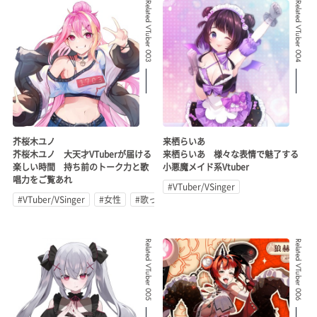
Related VTuber 003
Related VTuber 004
芥桜木ユノ
来栖らいあ
芥桜木ユノ 大天才VTuberが届ける
来栖らいあ 様々な表情で魅了する
楽しい時間 持ち前のトーク力と歌
小悪魔メイド系Vtuber
唱力をご覧あれ
#VTuber/VSinger
#VTuber/VSinger
#女性
#歌ってみた
Related VTuber 005
Related VTuber 006