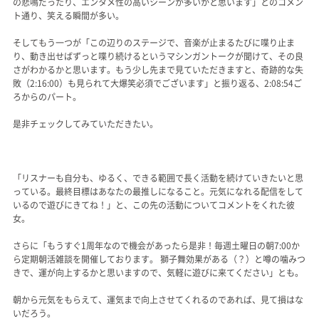
の悲鳴だったり、エンタメ性の高いシーンが多いかと思います」とのコメン
ト通り、笑える瞬間が多い。
そしてもう一つが「この辺りのステージで、音楽が止まるたびに喋り止ま
り、動き出せばずっと喋り続けるというマシンガントークが聞けて、その良
さがわかるかと思います。もう少し先まで見ていただきますと、奇跡的な失
敗（2:16:00）も見られて大爆笑必須でございます」と振り返る、2:08:54ご
ろからのパート。
是非チェックしてみていただきたい。
「リスナーも自分も、ゆるく、できる範囲で長く活動を続けていきたいと思
っている。最終目標はあなたの最推しになること。元気になれる配信をして
いるので遊びにきてね！」と、この先の活動についてコメントをくれた彼
女。
さらに「もうすぐ1周年なので機会があったら是非！毎週土曜日の朝7:00か
ら定期朝活雑談を開催しております。 獅子舞効果がある（？）と噂の噛みつ
きで、運が向上するかと思いますので、気軽に遊びに来てください」とも。
朝から元気をもらえて、運気まで向上させてくれるのであれば、見て損はな
いだろう。