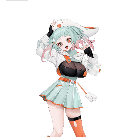
記事リクエスト
ログイン
LINK
muevoクラウドファンディング
muevoコミュニティ
ぶいクラ！by muevo
FUKAKACHI+
Follow us
Official SNS