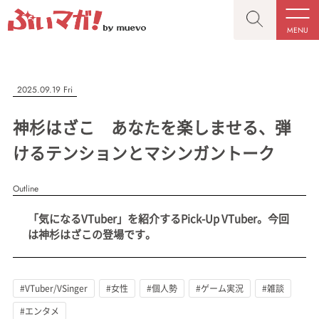
MENU
CLOSE
CLOSE
ぶいマガ！
記事を検索する
2025.09.19 Fri
“推しへの応援を形にする”VTuber専門メディア
神杉はざこ あなたを楽しませる、弾
けるテンションとマシンガントーク
Outline
人気ワード
MENU
「気になるVTuber」を紹介するPick-Up VTuber。今回
記事一覧
#VTuber/VSinger
#男性
#女性
#バ美肉
#男の娘
は神杉はざこの登場です。
プレスリリース一覧
#獣系
#動物系
#企業公式
#個人勢
#Vtuberグループ
会社概要
#VTuber/VSinger
#女性
#個人勢
#ゲーム実況
#雑談
お問い合わせ
#エンタメ