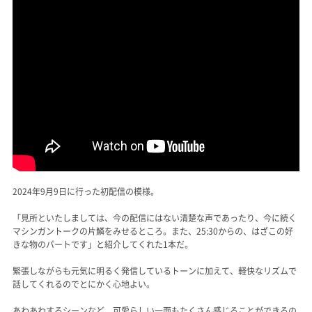
2024年9月9日に行った初配信の模様。
「見所といたしましては、今の配信にはない清楚な声であったり、今に続く
マシンガントークの片鱗をみせるところ。また、25:30からの、はざこの好
きな物のパートです」と紹介してくれた1本だ。
緊張しながらも元気に明るく発信しているトーンに加えて、軽快なリズムで
話してくれるのでとにかく心地よい。
あわあわするシーンなど、可愛らしい一面もたくさん感じることができるの