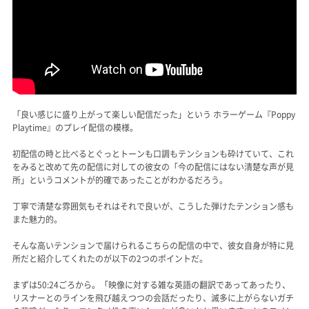
「良い感じに盛り上がって楽しい配信だった」という ホラーゲーム『Poppy
Playtime』のプレイ配信の模様。
初配信の時と比べるとぐっとトーンも口調もテンションも砕けていて、これ
をみると改めて先の配信に対しての彼女の「今の配信にはない清楚な声が見
所」というコメントが的確であったことがわかるだろう。
丁寧で清楚な雰囲気もそれはそれで良いが、こうした弾けたテンション感も
また魅力的。
そんな高いテンションで届けられるこちらの配信の中で、彼女自身が特に見
所だと紹介してくれたのが以下の2つのポイントだ。
まずは50:24ごろから。「映像に対する雑な英語の翻訳であってあったり、
リスナーとのラインを飛び越えつつの会話だったり、滅多に上がらないガチ