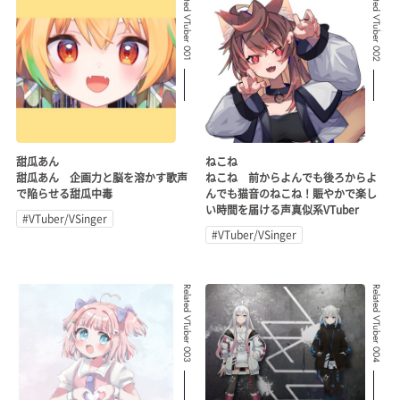
Related VTuber 001
Related VTuber 002
甜瓜あん
ねこね
甜瓜あん 企画力と脳を溶かす歌声
ねこね 前からよんでも後ろからよ
で陥らせる甜瓜中毒
んでも猫音のねこね！賑やかで楽し
い時間を届ける声真似系VTuber
#VTuber/VSinger
#VTuber/VSinger
Related VTuber 003
Related VTuber 004