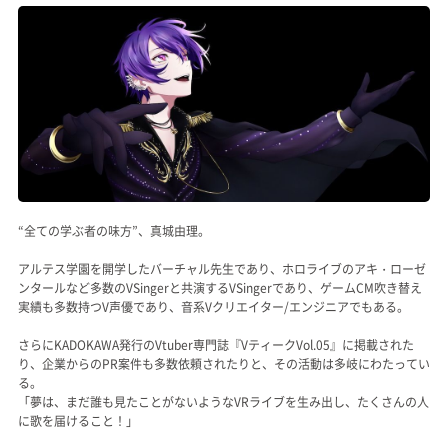
記事リクエスト
ログイン
LINK
muevoクラウドファンディング
muevoコミュニティ
“全ての学ぶ者の味方”、真城由理。
ぶいクラ！by muevo
アルテス学園を開学したバーチャル先生であり、ホロライブのアキ・ローゼ
ンタールなど多数のVSingerと共演するVSingerであり、ゲームCM吹き替え
FUKAKACHI+
実績も多数持つV声優であり、音系Vクリエイター/エンジニアでもある。
さらにKADOKAWA発行のVtuber専門誌『VティークVol.05』に掲載された
り、企業からのPR案件も多数依頼されたりと、その活動は多岐にわたってい
Follow us
る。
「夢は、まだ誰も見たことがないようなVRライブを生み出し、たくさんの人
Official SNS
に歌を届けること！」