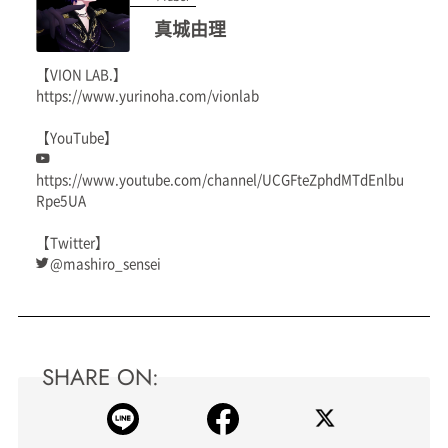
真城由理
【VION LAB.】
https://www.yurinoha.com/vionlab
【YouTube】
https://www.youtube.com/channel/UCGFteZphdMTdEnlbu
Rpe5UA
【Twitter】
@mashiro_sensei
SHARE ON: