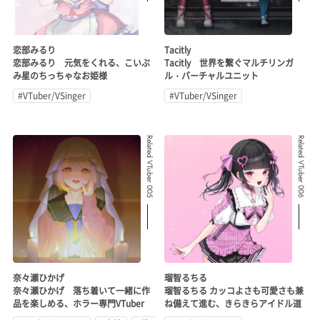
恋部みるり
Tacitly
恋部みるり 元気をくれる、こいぶ
Tacitly 世界を繋ぐマルチリンガ
み星のちっちゃなお姫様
ル・バーチャルユニット
#VTuber/VSinger
#VTuber/VSinger
Related VTuber 005
Related VTuber 006
奈々瀬ひかげ
瑠智るちる
奈々瀬ひかげ 落ち着いて一緒に作
瑠智るちる カッコよさも可愛さも兼
品を楽しめる、ホラー専門VTuber
ね備えて進む、きらきらアイドル道