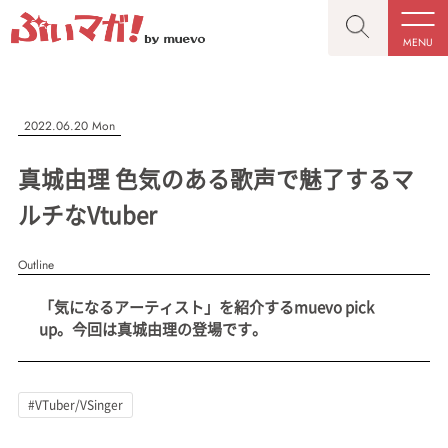
MENU
CLOSE
CLOSE
ぶいマガ！
記事を検索する
2022.06.20 Mon
“推しへの応援を形にする”VTuber専門メディア
真城由理 色気のある歌声で魅了するマ
ルチなVtuber
Outline
人気ワード
MENU
「気になるアーティスト」を紹介するmuevo pick
記事一覧
#VTuber/VSinger
#男性
#女性
#バ美肉
#男の娘
up。今回は真城由理の登場です。
プレスリリース一覧
#獣系
#動物系
#企業公式
#個人勢
#Vtuberグループ
会社概要
#VTuber/VSinger
お問い合わせ