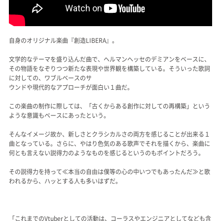
自身のオリジナル楽曲『創造LIBERA』。
文学的なテーマを盛り込んだ曲で、ヘルマンヘッセのデミアンをベースに、
その物語をなぞりつつ新たな表現や世界観を構築している。そういった歌詞
に対しての、ワブルベースのサ
ウンドや現代的なアプローチが面白い１曲だ。
この楽曲の制作に際しては、「古くからある創作に対しての再構築」という
ような意識もベースにあったという。
そんなイメージ故か、新しさとクラシカルさの両方を感じることが出来る１
曲となっている。さらに、やはり色気のある歌声でそれを描くから、楽曲に
何とも言えない説得力のようなものを感じるというのもポイントだろう。
その説得力を持って≪本当の自由は僕等の心の中いつでもあったんだ≫と歌
われるから、ハッとする人も多いはずだ。
「これまでのVtuberとしての活動は、コーラスやエンジニアとしてなども含