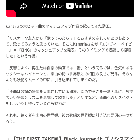
Kanariaの大ヒット曲のマッシュアップ作品の歌ってみた動画。
「リスナーや友人から「歌ってみたら？」とおすすめされていたのもあっ
て、歌ってみようと思っていた。そこにKanariaさんが『エンヴィーベイビ
ー』×『KING』のマッシュアップを発表。そのタイミングで収録して投稿
した」という作品。
「反響もよく、再生数は自身の動画では一番」という同作では、色気のある
セクシーなハイトーンと、楽曲の持つ世界観との相性の良さが光る。そのな
んとも妖艶なムードの中に、引き込まれてしまうのだ。
「原曲は歌詞の語感を大事にしている印象。なのでそこを一番大事に、気持
ちいい語感とリズムを意識して歌唱した」と話すなど、原曲へのリスペクト
をしっかりと持っている点も魅力だ。
それも、聴く者を楽曲の世界観、彼の歌唱の世界観に引き込む要因の一つだ
ろう。
・【THE FIRST TAKE風】Black Journey(ヒプノシスマイ