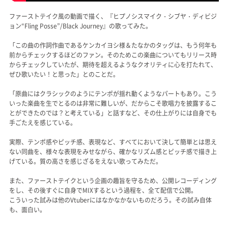
ファーストテイク風の動画で描く、『ヒプノシスマイク・シブヤ・ディビジ
ョン“Fling Posse”/Black Journey』の歌ってみた。
「この曲の作詞作曲であるケンカイヨシ様＆たなかのタッグは、もう何年も
前からチェックするほどのファン。そのためこの楽曲についてもリリース時
からチェックしていたが、期待を超えるようなクオリティに心を打たれて、
ぜひ歌いたい！と思った」とのことだ。
「原曲にはクラシックのようにテンポが揺れ動くようなパートもあり。こう
いった楽曲を生でとるのは非常に難しいが、だからこそ歌唱力を披露するこ
とができたのでは？と考えている」と話すなど、その仕上がりには自身でも
手ごたえを感じている。
実際、テンポ感やピッチ感、表現など、すべてにおいて決して簡単とは思え
ない同曲を、様々な表現をみせながら、確かなリズム感とピッチ感で描き上
げている。質の高さを感じざるをえない歌ってみただ。
また、ファーストテイクという企画の趣旨を守るため、公開レコーディング
をし、その後すぐに自身でMIXするという過程を、全て配信で公開。
こういった試みは他のVtuberにはなかなかないものだろう。その試み自体
も、面白い。