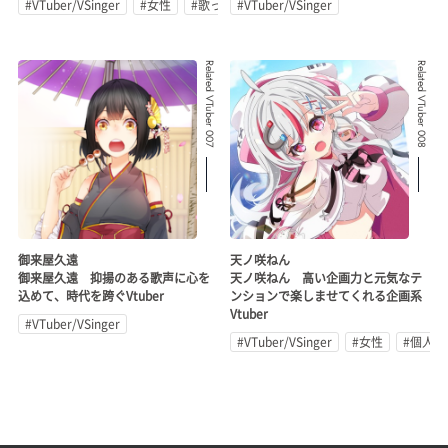
#VTuber/VSinger
#女性
#歌ってみた
#VTuber/VSinger
Related VTuber 007
Related VTuber 008
御来屋久遠
天ノ咲ねん
御来屋久遠 抑揚のある歌声に心を
天ノ咲ねん 高い企画力と元気なテ
込めて、時代を跨ぐVtuber
ンションで楽しませてくれる企画系
Vtuber
#VTuber/VSinger
#VTuber/VSinger
#女性
#個人勢