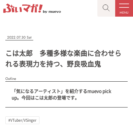
MENU
CLOSE
CLOSE
ぶいマガ！
記事を検索する
2022.07.30 Sat
“推しへの応援を形にする”VTuber専門メディア
こは太郎 多種多様な楽曲に合わせら
れる表現力を持つ、野良吸血鬼
Outline
人気ワード
MENU
「気になるアーティスト」を紹介するmuevo pick
記事一覧
#VTuber/VSinger
#男性
#女性
#バ美肉
#男の娘
up。今回はこは太郎の登場です。
プレスリリース一覧
#獣系
#動物系
#企業公式
#個人勢
#Vtuberグループ
会社概要
#VTuber/VSinger
お問い合わせ