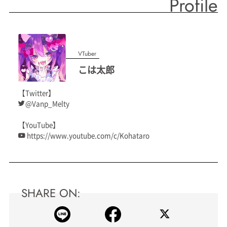
Profile
VTuber
こは太郎
【Twitter】
@Vanp_Melty
【YouTube】
https://www.youtube.com/c/Kohataro
SHARE ON: