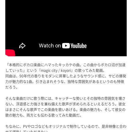
「本格的にボカロ楽曲にハマったキッカケの曲。この曲からボカロ沼が加速
していった」という『magic city / koyori』の歌ってみた動画。
同曲は、90年代の香りをモダンに昇華したようなサウンド感に、サビの爆発
力が魅力的な1曲。引き込まれそうな、独特な雰囲気があるというのも特徴
だろう。
そんな楽曲だけに歌う際には、キャッチーな勢いとその独特の雰囲気を壊さ
ない、浮遊感と力強さを兼ね備えた歌声が求められるといえるだろう。彼女
はまさにそんな歌声でこの楽曲を歌いあげる。楽曲の魅力も、そして彼女の
歌の魅力も、両方とも伝わる歌ってみた動画だ。
ちなみに、PVやロゴなどもオリジナルで制作しているので、是非映像と合わ
せて堪能していただきたい。