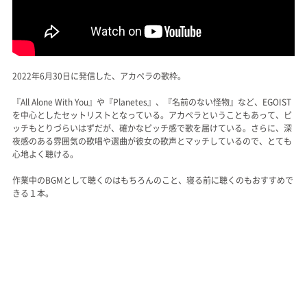
2022年6月30日に発信した、アカペラの歌枠。
『All Alone With You』や『Planetes』、『名前のない怪物』など、EGOIST
を中心としたセットリストとなっている。アカペラということもあって、ピ
ッチもとりづらいはずだが、確かなピッチ感で歌を届けている。さらに、深
夜感のある雰囲気の歌唱や選曲が彼女の歌声とマッチしているので、とても
心地よく聴ける。
作業中のBGMとして聴くのはもちろんのこと、寝る前に聴くのもおすすめで
きる１本。