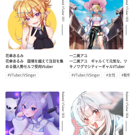
Related VTuber 001
Related VTuber 002
花傘あるみ
一二美アユ
花傘あるみ 国境を越えて注目を集
一二美アユ ギャルくて元気な、ツ
める個人勢セルフ受肉Vtuber
キノワグマシティーギャルVTuber
#VTuber/VSinger
#VTuber/VSinger
#女性
#動物系
Related VTuber 003
Related VTuber 004