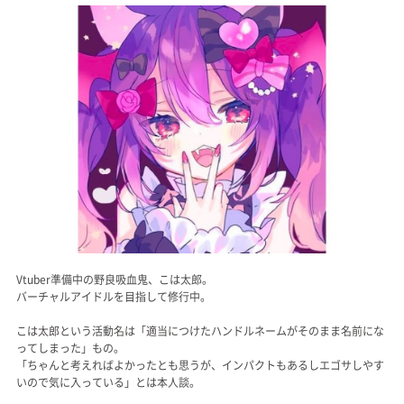
記事リクエスト
ログイン
LINK
muevoクラウドファンディング
muevoコミュニティ
ぶいクラ！by muevo
FUKAKACHI+
Vtuber準備中の野良吸血鬼、こは太郎。
バーチャルアイドルを目指して修行中。
こは太郎という活動名は「適当につけたハンドルネームがそのまま名前にな
Follow us
ってしまった」もの。
「ちゃんと考えればよかったとも思うが、インパクトもあるしエゴサしやす
Official SNS
いので気に入っている」とは本人談。