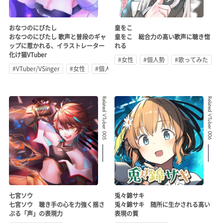
おなつのにびたし
皇をこ
おなつのにびたし 歌声と普段のギャ
皇をこ 総合力の高い歌声に聴き惚
ップに惹かれる、イラストレーター
れる
化け猫VTuber
#女性
#個人勢
#歌ってみた
#VTuber/VSinger
#女性
#個人勢
Related VTuber 005
Related VTuber 006
七宮ソウ
兎々錦サキ
七宮ソウ 聴き手の心を力強く揺さ
兎々錦サキ 随所に生かされる高い
ぶる「声」の表現力
表現の質