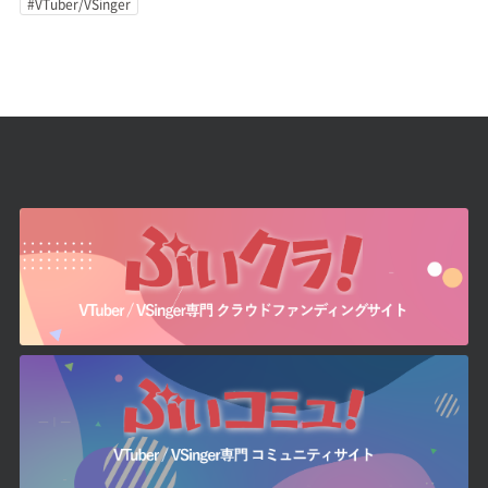
#VTuber/VSinger