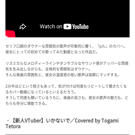
セリフ口調のダウナーな雰囲気の歌声が印象的に響く、『p.h.』のカバー。
彼女にとっての初めての歌ってみた動画となった作品だ。
リズミカルなメロディーラインやダンサブルなサウンド感がアッパーな雰囲
気を生み出しながらも、全体的な雰囲気はダウナー。
そんな楽曲の雰囲気と、彼女の温度感の低い歌声は抜群にマッチする。
2分半ほどという短さもあって、気が付けば何度もリピートして聴きたくな
るカバー動画になっているといえるだろう。
そうして何度も聴いているうちに、楽曲の良さも、彼女の歌声の魅力も、ど
ちらも存分に堪能できる。
・【新人VTuber】いかないで／Covered by Togami
Tetora