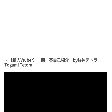
・【新人Vtuber】一問一答自己紹介 by咎神テトラー
Togami Tetora