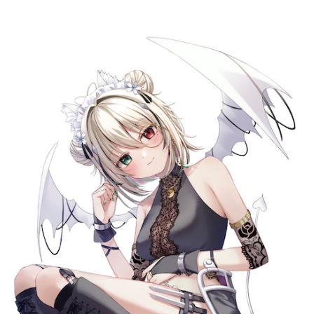
記事リクエスト
ログイン
LINK
muevoクラウドファンディング
muevoコミュニティ
ぶいクラ！by muevo
FUKAKACHI+
Follow us
Official SNS