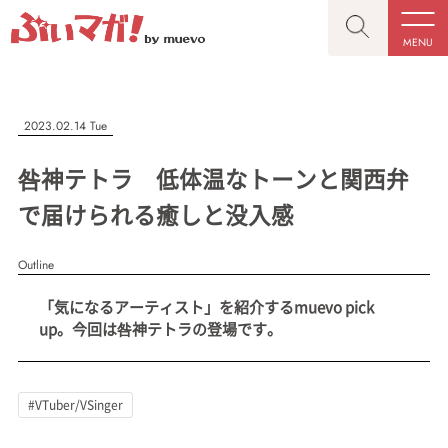
MENU
CLOSE
CLOSE
ぶいマガ！
記事を検索する
2023.02.14 Tue
“推しへの応援を形にする”VTuber専門メディア
咎神テトラ 低体温なトーンと関西弁
で届けられる癒しと没入感
Outline
人気ワード
MENU
「気になるアーティスト」を紹介するmuevo pick
記事一覧
#VTuber/VSinger
#男性
#女性
#バ美肉
#男の娘
up。今回は咎神テトラの登場です。
プレスリリース一覧
#獣系
#動物系
#企業公式
#個人勢
#Vtuberグループ
会社概要
#VTuber/VSinger
お問い合わせ