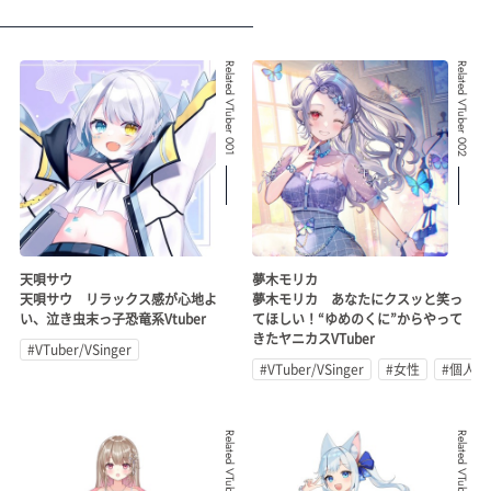
Related VTuber 001
Related VTuber 002
天唄サウ
夢木モリカ
天唄サウ リラックス感が心地よ
夢木モリカ あなたにクスッと笑っ
い、泣き虫末っ子恐竜系Vtuber
てほしい！“ゆめのくに”からやって
きたヤニカスVTuber
#VTuber/VSinger
#VTuber/VSinger
#女性
#個人勢
Related VTuber 003
Related VTuber 004