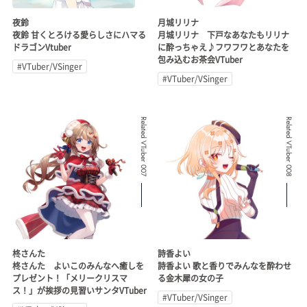
夜鈴
月城リリナ
夜鈴 甘くとろける愛らしさにハマる
月城リリナ 下戸なあなたもリリナ
ドラゴンVtuber
に酔っちゃえ♪フワフワとあなたを
包み込むお茶会VTuber
#VTuber/VSinger
#VTuber/VSinger
Related VTuber 007
Related VTuber 008
柊さんた
詩香よい
柊さんた よいこのみんなへ癒しを
詩香よい 歌と香りでみんなを酔わせ
プレゼント！「メリークリスマ
る金木犀の女の子
ス！」が挨拶の見習いサンタVTuber
#VTuber/VSinger