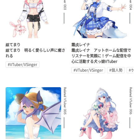
綵てまり
霜戌レイナ
綵てまり 明るく愛らしい声に癒さ
霜戌レイナ アットホームな配信で
れる
リスナーを笑顔に！ゲーム配信を中
心に活動する犬っ娘VTuber
#VTuber/VSinger
#VTuber/VSinger
#個人勢
#ゲ
Related VTuber 005
Related VTuber 006