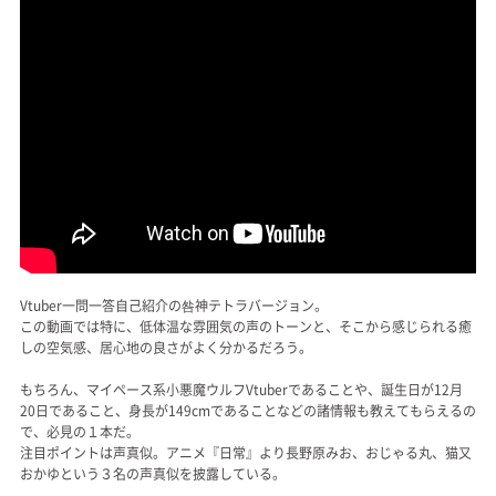
Vtuber一問一答自己紹介の咎神テトラバージョン。
この動画では特に、低体温な雰囲気の声のトーンと、そこから感じられる癒
しの空気感、居心地の良さがよく分かるだろう。
もちろん、マイペース系小悪魔ウルフVtuberであることや、誕生日が12月
20日であること、身長が149cmであることなどの諸情報も教えてもらえるの
で、必見の１本だ。
注目ポイントは声真似。アニメ『日常』より長野原みお、おじゃる丸、猫又
おかゆという３名の声真似を披露している。