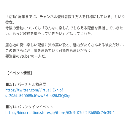
「活動1周年までに、チャンネル登録者数１万人を目標にしている」という
彼女。
今後の活動についても「みんなに楽しんでもらえる配信を目指していきた
い。もっと歌枠を増やしていきたい」と話してくれた。
居心地の良い楽しい配信に質の高い歌と、魅力がたくさんある彼女だけに、
この先さらに注目度を高めていく可能性も高いだろう。
要注目のVtuberの一人だ。
【イベント情報】
■2/12 バーチャル物産展
https://twitter.com/Virtual_Exhib?
s=20&t=59D0lBkJGwwFMmK5M3QKkg
■2/14 バレンタインイベント
https://kindcreation.stores.jp/items/63e9c07de2f3b650c74e39f4