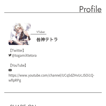
Profile
VTuber
咎神テトラ
【Twitter】
@togamiXtetora
【YouTube】
https://www.youtube.com/channel/UCq5dZHvUcJSOi1Q-
wfIpRPg