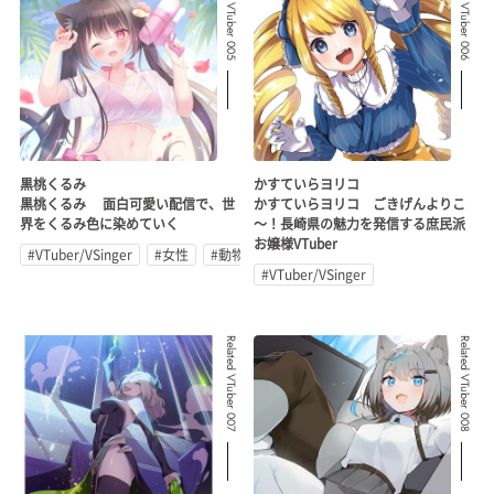
Related VTuber 005
Related VTuber 006
黒桃くるみ
かすていらヨリコ
黒桃くるみ 面白可愛い配信で、世
かすていらヨリコ ごきげんよりこ
界をくるみ色に染めていく
～！長崎県の魅力を発信する庶民派
お嬢様VTuber
#VTuber/VSinger
#女性
#動物系
#VTuber/VSinger
Related VTuber 007
Related VTuber 008