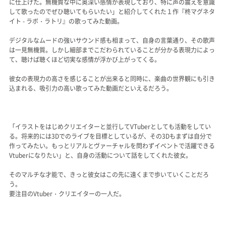
に仕上げた。無機質な中に奥深い感情が表現しており、特に声の震えを意識
して歌ったのでぜひ聴いてもらいたい」と紹介してくれた１作『柊マグネタ
イト - ラボ・ラトリ』の歌ってみた動画。
デジタルなムードの強いサウンド感も相まって、自身の言葉通り、その歌声
は一見無機質。しかし細部までこだわられていることが分かる表現力によっ
て、聴けば聴くほど切実な感情が浮かび上がってくる。
彼女の表現力の高さを感じることが出来ると同時に、楽曲の世界観にも引き
込まれる、吸引力の高い歌ってみた動画だといえるだろう。
「イラストをはじめクリエイターと並行してVTuberとしても活動をしてい
る。将来的には3Dでのライブを目標としているが、その3Dもまずは自分で
作ってみたい。もっとリアルとヴァーチャルを問わずイベントで活躍できる
Vtuberになりたい」と、自身の活動について話をしてくれた彼女。
そのマルチな才能で、きっと彼女はこの先に遠くまで歩いていくことだろ
う。
要注目のVtuber・クリエイターの一人だ。