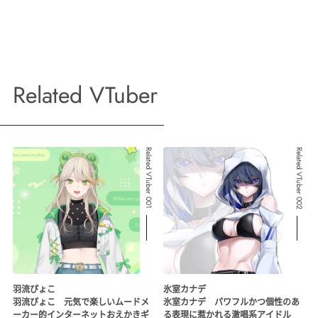
Related VTuber
Related VTuber 001
Related VTuber 002
羽流ぴょこ
氷室カナデ
羽流ぴょこ 元気で楽しいムードメ
氷室カナデ パワフルかつ個性のあ
ーカー的インターネットおえかきギ
る表現に惹かれる激唱系アイドル