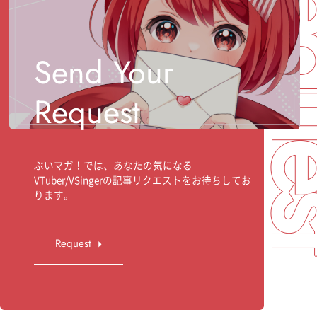
Req
Send Your
Request
ぶいマガ！では、あなたの気になる
VTuber/VSingerの記事リクエストをお待ちしてお
ります。
Request