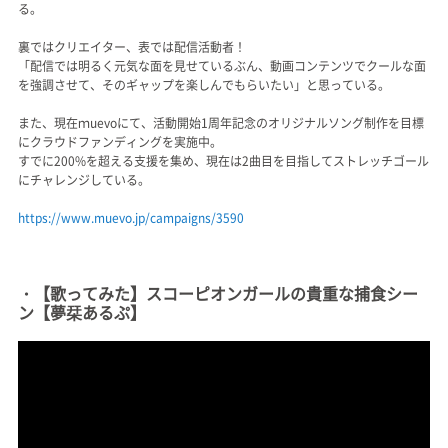
る。
裏ではクリエイター、表では配信活動者！
「配信では明るく元気な面を見せているぶん、動画コンテンツでクールな面
を強調させて、そのギャップを楽しんでもらいたい」と思っている。
また、現在ｍuevoにて、活動開始1周年記念のオリジナルソング制作を目標
にクラウドファンディングを実施中。
すでに200%を超える支援を集め、現在は2曲目を目指してストレッチゴール
にチャレンジしている。
https://www.muevo.jp/campaigns/3590
・【歌ってみた】スコーピオンガールの貴重な捕食シー
ン【夢栞あるぷ】