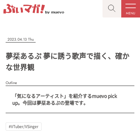
MENU
CLOSE
CLOSE
ぶいマガ！
記事を検索する
2023.04.13 Thu
“推しへの応援を形にする”VTuber専門メディア
夢栞あるぷ 夢に誘う歌声で描く、確か
な世界観
Outline
人気ワード
MENU
「気になるアーティスト」を紹介するmuevo pick
記事一覧
#VTuber/VSinger
#男性
#女性
#バ美肉
#男の娘
up。今回は夢栞あるぷの登場です。
プレスリリース一覧
#獣系
#動物系
#企業公式
#個人勢
#Vtuberグループ
会社概要
#VTuber/VSinger
お問い合わせ