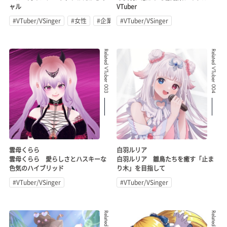
ャル
VTuber
#VTuber/VSinger
#女性
#企業公式
#VTuber/VSinger
Related VTuber 003
Related VTuber 004
雲母くらら
白羽ルリア
雲母くらら 愛らしさとハスキーな
白羽ルリア 雛鳥たちを癒す「止ま
色気のハイブリッド
り木」を目指して
#VTuber/VSinger
#VTuber/VSinger