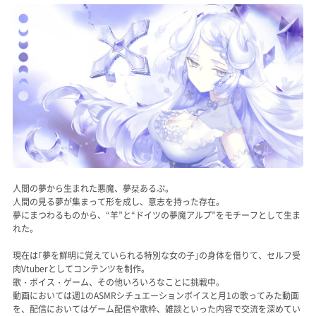
記事リクエスト
ログイン
LINK
muevoクラウドファンディング
muevoコミュニティ
ぶいクラ！by muevo
人間の夢から生まれた悪魔、夢栞あるぷ。
人間の見る夢が集まって形を成し、意志を持った存在。
FUKAKACHI+
夢にまつわるものから、“羊”と“ドイツの夢魔アルプ”をモチーフとして生ま
れた。
現在は｢夢を鮮明に覚えていられる特別な女の子｣の身体を借りて、セルフ受
Follow us
肉Vtuberとしてコンテンツを制作。
歌・ボイス・ゲーム、その他いろいろなことに挑戦中。
Official SNS
動画においては週1のASMRシチュエーションボイスと月1の歌ってみた動画
を、配信においてはゲーム配信や歌枠、雑談といった内容で交流を深めてい