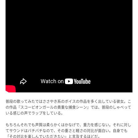
普段の歌ってみたではささやき系のボイスの作品を多く出している彼女。こ
の作品『スコーピオンガールの貴重な捕食シーン』では、普段のしゃべって
いる感じの声でラップをしている。
もちろんそれでも声質は柔らかくはかなげで、重力を感じない。それに対し
てサウンドはバチバチなので、その重さと軽さの対比が面白い。自身でも
「その対比を楽しんでいただきたい」と言及するほどだ。