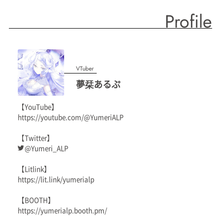
Profile
VTuber
夢栞あるぷ
【YouTube】
https://youtube.com/@YumeriALP
【Twitter】
@Yumeri_ALP
【Litlink】
https://lit.link/yumerialp
【BOOTH】
https://yumerialp.booth.pm/