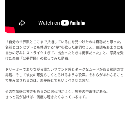
「自分の世界観とここまで共通している曲を見つけたのは奇跡だと思った。
名前とコンセプトとも共通する“夢”を歌った歌詞なうえ、曲調もあまりにも
自分の好みにストライクすぎて、出会ったときは衝撃だった」と、感銘を受
けた楽曲『惡夢界隈』の歌ってみた動画。
ドリーミーでありながら重たいサウンド感とダークなムードがある歌詞の世
界観、そして彼女の可愛らしくとろけるような歌声。それらがあわさること
で生み出されるのは、悪夢感とでもいうべき空気感だ。
その空気感は怖さもあるのに居心地がよく、独特の中毒性がある。
きっと気が付けば、何度も聴きたくなっているはず。