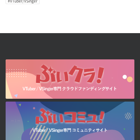
#VTuber/VSinger