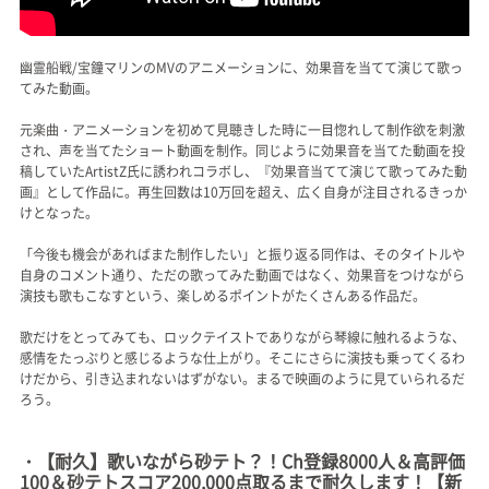
幽霊船戦/宝鐘マリンのMVのアニメーションに、効果音を当てて演じて歌っ
てみた動画。
元楽曲・アニメーションを初めて見聴きした時に一目惚れして制作欲を刺激
され、声を当てたショート動画を制作。同じように効果音を当てた動画を投
稿していたArtistZ氏に誘われコラボし、『効果音当てて演じて歌ってみた動
画』として作品に。再生回数は10万回を超え、広く自身が注目されるきっか
けとなった。
「今後も機会があればまた制作したい」と振り返る同作は、そのタイトルや
自身のコメント通り、ただの歌ってみた動画ではなく、効果音をつけながら
演技も歌もこなすという、楽しめるポイントがたくさんある作品だ。
歌だけをとってみても、ロックテイストでありながら琴線に触れるような、
感情をたっぷりと感じるような仕上がり。そこにさらに演技も乗ってくるわ
けだから、引き込まれないはずがない。まるで映画のように見ていられるだ
ろう。
・【耐久】歌いながら砂テト？！Ch登録8000人＆高評価
100＆砂テトスコア200,000点取るまで耐久します！【新