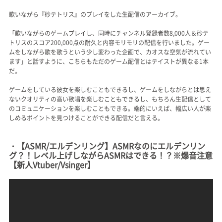
歌いながら『砂テトリス』のプレイをした生配信のアーカイブ。
「歌いながらのゲームプレイし、同時にチャンネル登録者数8,000人＆砂テ
トリスのスコア200,000点の耐久と内容モリモリの配信を行いました。ゲー
ムをしながら歌を歌うという少し変わった企画で、カオスな空気が流れてい
ます」と話すように、こちらもただのゲーム配信とはテイストが異なる1本
だ。
ゲームをしている彼女を楽しむこともできるし、ゲームをしながらとは思え
ないクオリティの高い歌唱を楽しむこともできるし、もちろん生配信として
のコミュニケーションを楽しむこともできる。端的にいえば、幅広い人が楽
しめるポイントを見つけることができる配信だと言える。
・【ASMR/エルデンリング】ASMRなのにエルデンリン
グ？！レベル上げしながらASMRはできる！？※爆音注意
【新人Vtuber/Vsinger】