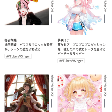
Related VTuber 003
Related VTuber 004
揚羽胡蝶
夢咲ミア
揚羽胡蝶 パワフルでロックな歌声
夢咲ミア プロプロプロダクション
が、シーンの壁をぶち破る
発 癒しの声で歌とトークを届ける
バーチャルライバー
#VTuber/VSinger
#VTuber/VSinger
Related VTuber 005
Related VTuber 006