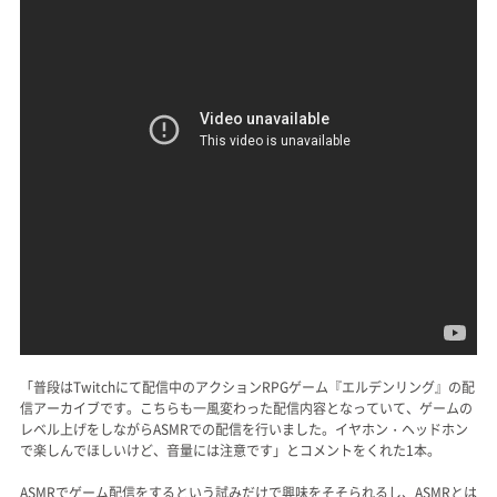
「普段はTwitchにて配信中のアクションRPGゲーム『エルデンリング』の配
信アーカイブです。こちらも一風変わった配信内容となっていて、ゲームの
レベル上げをしながらASMRでの配信を行いました。イヤホン・ヘッドホン
で楽しんでほしいけど、音量には注意です」とコメントをくれた1本。
ASMRでゲーム配信をするという試みだけで興味をそそられるし、ASMRとは