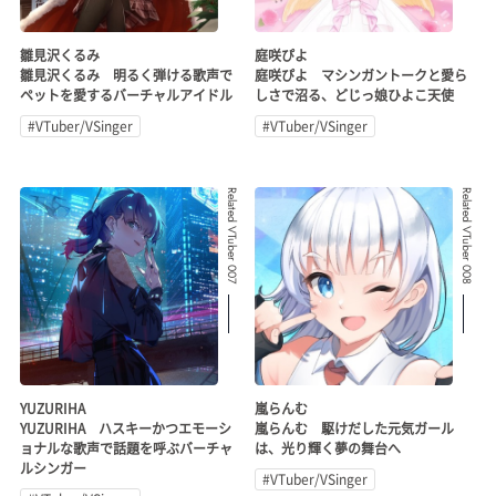
雛見沢くるみ
庭咲ぴよ
雛見沢くるみ 明るく弾ける歌声で
庭咲ぴよ マシンガントークと愛ら
ペットを愛するバーチャルアイドル
しさで沼る、どじっ娘ひよこ天使
#VTuber/VSinger
#VTuber/VSinger
Related VTuber 007
Related VTuber 008
YUZURIHA
嵐らんむ
YUZURIHA ハスキーかつエモーシ
嵐らんむ 駆けだした元気ガール
ョナルな歌声で話題を呼ぶバーチャ
は、光り輝く夢の舞台へ
ルシンガー
#VTuber/VSinger