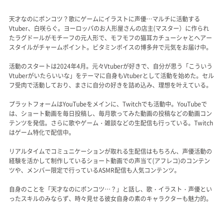
天才なのにポンコツ？歌にゲームにイラストに声優…マルチに活動する
Vtuber、白咲らぐ。ヨーロッパのお人形屋さんの店主(マスター）に作られ
たラグドールがモチーフの元人形で、モフモフの猫耳カチューシャとヘアー
スタイルがチャームポイント。ビタミンボイスの博多弁で元気をお届け中。
活動のスタートは2024年4月。元々Vtuberが好きで、自分が思う「こういう
Vtuberがいたらいいな」をテーマに自身もVtuberとして活動を始めた。セル
フ受肉で活動しており、まさに自分の好きを詰め込み、理想を叶えている。
プラットフォームはYouTubeをメインに、Twitchでも活動中。YouTubeで
は、ショート動画を毎日投稿し、毎月歌ってみた動画の投稿などの動画コン
テンツを発信。さらに歌やゲーム・雑談などの生配信も行っている。Twitch
はゲーム特化で配信中。
リアルタイムでコミュニケーションが取れる生配信はもちろん、声優活動の
経験を活かして制作しているショート動画での声当て(アフレコ)のコンテン
ツや、メンバー限定で行っているASMR配信も人気コンテンツ。
自身のことを「天才なのにポンコツ…？」と話し、歌・イラスト・声優とい
ったスキルのみならず、時々見せる彼女自身の素のキャラクターも魅力的。