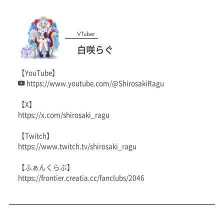
VTuber
白咲らぐ
【YouTube】
https://www.youtube.com/@ShirosakiRagu
【X】
https://x.com/shirosaki_ragu
【Twitch】
https://www.twitch.tv/shirosaki_ragu
【ふぁんくらぶ】
https://frontier.creatia.cc/fanclubs/2046