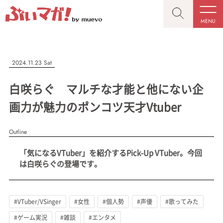
MENU
CLOSE
CLOSE
ぶいマガ！
記事を検索する
2024.11.23 Sat
“推しへの応援を形にする”VTuber専門メディア
白咲らぐ マルチな才能と他にない企
画力が魅力のポンコツ天才Vtuber
Outline
人気ワード
MENU
「気になるVTuber」を紹介するPick-Up VTuber。今回
記事一覧
#VTuber/VSinger
#男性
#女性
#バ美肉
#男の娘
は白咲らぐの登場です。
プレスリリース一覧
#獣系
#動物系
#企業公式
#個人勢
#Vtuberグループ
会社概要
#VTuber/VSinger
#女性
#個人勢
#声優
#歌ってみた
お問い合わせ
#ゲーム実況
#雑談
#エンタメ