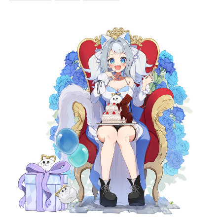
記事リクエスト
ログイン
LINK
muevoクラウドファンディング
muevoコミュニティ
ぶいクラ！by muevo
FUKAKACHI+
Follow us
Official SNS