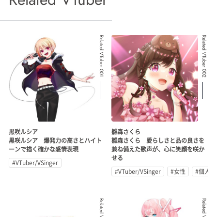
Related VTuber 001
Related VTuber 002
黒咲ルシア
雛森さくら
黒咲ルシア 爆発力の高さとハイト
雛森さくら 愛らしさと品の良さを
ーンで描く確かな感情表現
兼ね備えた歌声が、心に笑顔を咲か
せる
#VTuber/VSinger
#VTuber/VSinger
#女性
#個人勢