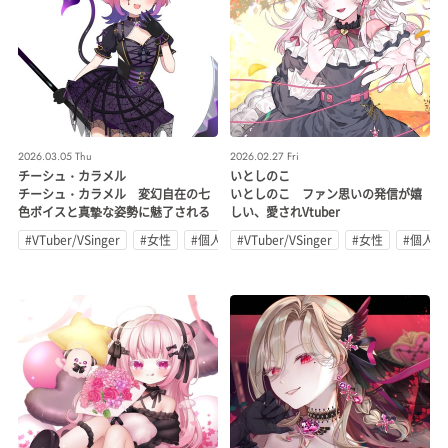
2026.03.05 Thu
2026.02.27 Fri
チーシュ・カラメル
いとしのこ
チーシュ・カラメル 変幻自在の七
いとしのこ ファン思いの発信が嬉
色ボイスと真摯な姿勢に魅了される
しい、愛されVtuber
#VTuber/VSinger
#女性
#個人勢
#VTuber/VSinger
#女性
#個人勢