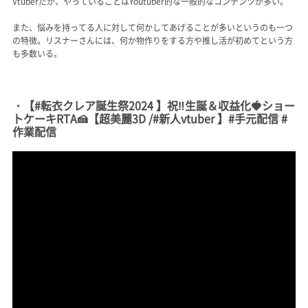
Vtuberだが、やっていることはYoutuber的な一般的なコンテンツが多い。
また、悩みを持ってる人に対して何かしてあげることが多いというのも一つ
の特徴。リスナーさんには、何か物作りをする方や推し活が初めてという方
も多数いる。
・【#転衣クレア誕生祭2024 】祝‼生誕＆収益化🍓ショー
トケーキRTA🍰【超美麗3D /#新人vtuber 】#手元配信 #
作業配信