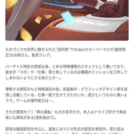
ものづくりの世界に魅せられた”造形師”でVtuberのスーパーマルチ(器用貧
乏)なお姉さん、転衣クレア。
バーチャル特区の西部出身。とある特殊機関のスタッフとして働いており、
彼女が『ラボ』や『仕事』等と称しているのは機関のミッションを口外して
しまわないようにする為だとか…。
尊敬する師匠のもと特殊造形の他、衣装製作・グラフィックデザイン等を習
得し活躍している。仕事一筋で生きてきたせいか、遊びというものに疎いよ
うで、ゲームの操作能力は…。
それが原因か(？)『車の運転』も大の苦手だが、本人はドライブ好きで車自
体にも興味がある(造形視点で)。
配信は雑談配信を中心に、週末にはラジオ形式の配信を発信中。見た目は