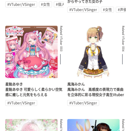
からやってきた女の子
#VTuber/VSinger
#女性
#個人勢
#VTuber/VSinger
#女性
#声優
Related VTuber 003
Related VTuber 004
星飴あゆき
風海みかん
星飴あゆき 可愛らしく柔らかい空気
風海みかん 高感度の表現力で楽曲
感に癒しと元気をもらえる
を立体的に彩る現役女子高生Vtuber
#VTuber/VSinger
#VTuber/VSinger