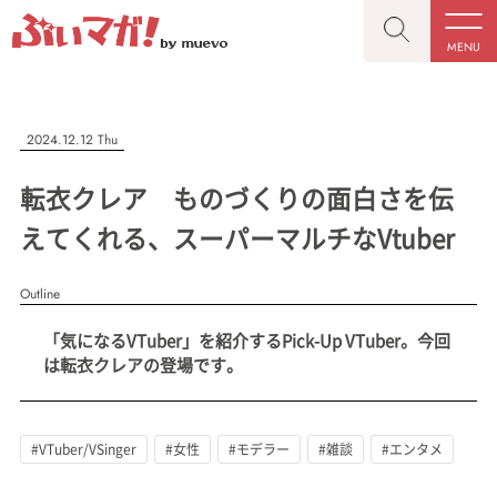
MENU
CLOSE
CLOSE
ぶいマガ！
記事を検索する
2024.12.12 Thu
“推しへの応援を形にする”VTuber専門メディア
転衣クレア ものづくりの面白さを伝
えてくれる、スーパーマルチなVtuber
Outline
人気ワード
MENU
「気になるVTuber」を紹介するPick-Up VTuber。今回
記事一覧
#VTuber/VSinger
#男性
#女性
#バ美肉
#男の娘
は転衣クレアの登場です。
プレスリリース一覧
#獣系
#動物系
#企業公式
#個人勢
#Vtuberグループ
会社概要
#VTuber/VSinger
#女性
#モデラー
#雑談
#エンタメ
お問い合わせ