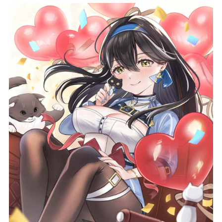
記事リクエスト
ログイン
LINK
muevoクラウドファンディング
muevoコミュニティ
ぶいクラ！by muevo
FUKAKACHI+
Follow us
Official SNS