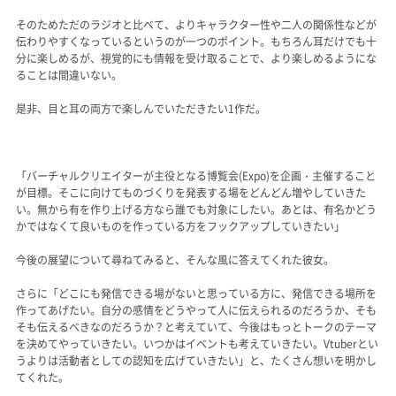
そのためただのラジオと比べて、よりキャラクター性や二人の関係性などが
伝わりやすくなっているというのが一つのポイント。もちろん耳だけでも十
分に楽しめるが、視覚的にも情報を受け取ることで、より楽しめるようにな
ることは間違いない。
是非、目と耳の両方で楽しんでいただきたい1作だ。
「バーチャルクリエイターが主役となる博覧会(Expo)を企画・主催すること
が目標。そこに向けてものづくりを発表する場をどんどん増やしていきた
い。無から有を作り上げる方なら誰でも対象にしたい。あとは、有名かどう
かではなくて良いものを作っている方をフックアップしていきたい」
今後の展望について尋ねてみると、そんな風に答えてくれた彼女。
さらに「どこにも発信できる場がないと思っている方に、発信できる場所を
作ってあげたい。自分の感情をどうやって人に伝えられるのだろうか、そも
そも伝えるべきなのだろうか？と考えていて、今後はもっとトークのテーマ
を決めてやっていきたい。いつかはイベントも考えていきたい。Vtuberとい
うよりは活動者としての認知を広げていきたい」と、たくさん想いを明かし
てくれた。