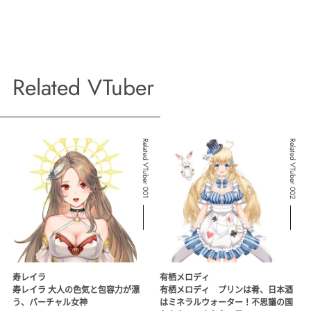
Related VTuber
Related VTuber 001
Related VTuber 002
寿レイラ
有栖メロディ
寿レイラ 大人の色気と包容力が漂
有栖メロディ プリンは肴、日本酒
う、バーチャル女神
はミネラルウォーター！不思議の国