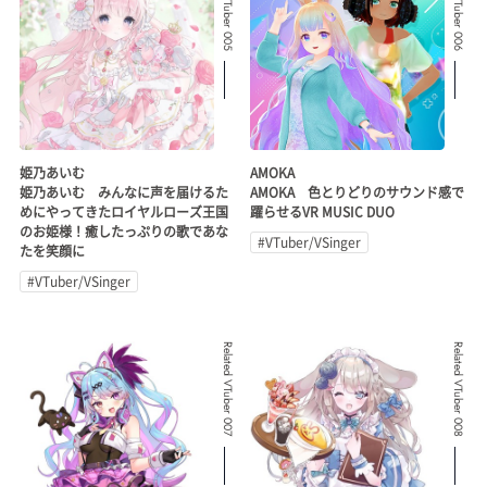
Related VTuber 005
Related VTuber 006
姫乃あいむ
AMOKA
姫乃あいむ みんなに声を届けるた
AMOKA 色とりどりのサウンド感で
めにやってきたロイヤルローズ王国
躍らせるVR MUSIC DUO
のお姫様！癒したっぷりの歌であな
#VTuber/VSinger
たを笑顔に
#VTuber/VSinger
Related VTuber 007
Related VTuber 008