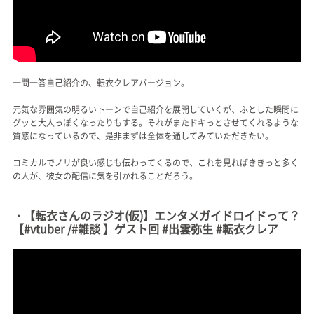
一問一答自己紹介の、転衣クレアバージョン。
元気な雰囲気の明るいトーンで自己紹介を展開していくが、ふとした瞬間に
グッと大人っぽくなったりもする。それがまたドキっとさせてくれるような
質感になっているので、是非まずは全体を通してみていただきたい。
コミカルでノリが良い感じも伝わってくるので、これを見ればききっと多く
の人が、彼女の配信に気を引かれることだろう。
・【転衣さんのラジオ(仮)】エンタメガイドロイドって？
【#vtuber /#雑談 】ゲスト回 #出雲弥生 #転衣クレア