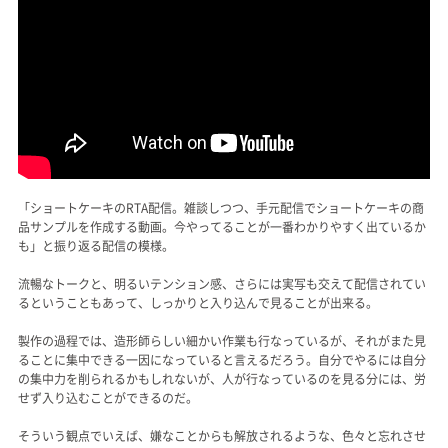
「ショートケーキのRTA配信。雑談しつつ、手元配信でショートケーキの商
品サンプルを作成する動画。今やってることが一番わかりやすく出ているか
も」と振り返る配信の模様。
流暢なトークと、明るいテンション感、さらには実写も交えて配信されてい
るということもあって、しっかりと入り込んで見ることが出来る。
製作の過程では、造形師らしい細かい作業も行なっているが、それがまた見
ることに集中できる一因になっていると言えるだろう。自分でやるには自分
の集中力を削られるかもしれないが、人が行なっているのを見る分には、労
せず入り込むことができるのだ。
そういう観点でいえば、嫌なことからも解放されるような、色々と忘れさせ