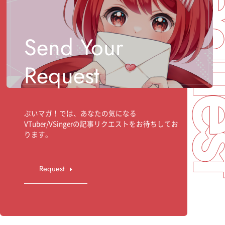
Req
Send Your
Request
ぶいマガ！では、あなたの気になる
VTuber/VSingerの記事リクエストをお待ちしてお
ります。
Request