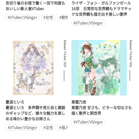
舌切り雀のお宿で働く一羽で何度も
ライザ・フォン・ガルファンゼール
おいしい新人雀VTuber
16世 日常的な世界観もドラマチッ
クな世界観も描き出す美しい歌声
#VTuber/VSinger
#女性
#動物系
#VTuber/VSinger
Related VTuber 005
Related VTuber 006
憂涙といろ
東雲乃杏
憂涙といろ 多声類や見た目と雑談
東雲乃杏 甘さも、ビターな切なさも
のギャップなど、様々な魅力を楽し
描く歌声と詞世界
める味わい豊かなお姉さん
#VTuber/VSinger
#VTuber/VSinger
#女性
#個人勢