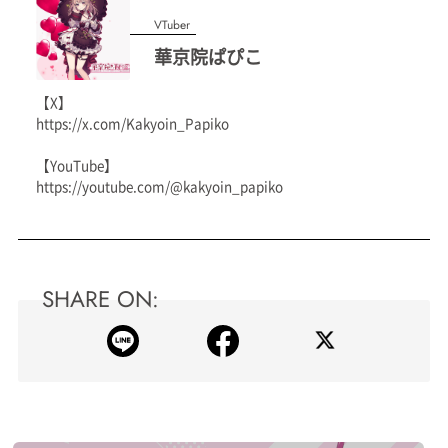
VTuber
華京院ぱぴこ
【X】
https://x.com/Kakyoin_Papiko
【YouTube】
https://youtube.com/@kakyoin_papiko
SHARE ON: