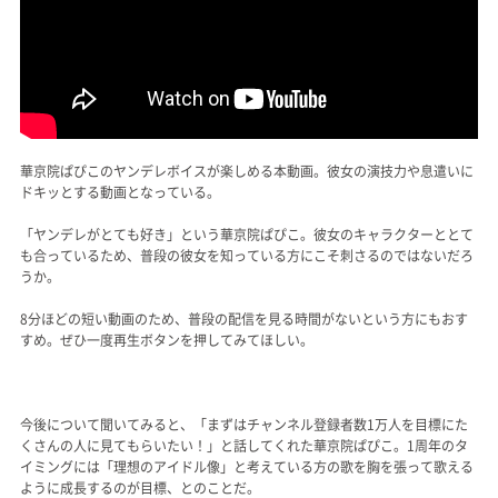
華京院ぱぴこのヤンデレボイスが楽しめる本動画。彼女の演技力や息遣いに
ドキッとする動画となっている。
「ヤンデレがとても好き」という華京院ぱぴこ。彼女のキャラクターととて
も合っているため、普段の彼女を知っている方にこそ刺さるのではないだろ
うか。
8分ほどの短い動画のため、普段の配信を見る時間がないという方にもおす
すめ。ぜひ一度再生ボタンを押してみてほしい。
今後について聞いてみると、「まずはチャンネル登録者数1万人を目標にた
くさんの人に見てもらいたい！」と話してくれた華京院ぱぴこ。1周年のタ
イミングには「理想のアイドル像」と考えている方の歌を胸を張って歌える
ように成長するのが目標、とのことだ。