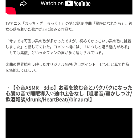
TVアニメ「ぼっち・ざ・ろっく！」の第12話劇中曲「星座になれたら」。彼
女の落ち着いた歌声が心に染みる作品だ。
「今までは可愛い系の歌が多かったですが、初めてかっこいい系の歌に挑戦
しました」と話してくれた。コメント欄には、「いつもと違う魅力がある」
「とても素敵」といったファンの声が多く届けられている。
楽曲の世界観を反映したオリジナルMVも注目ポイント。ぜひ目と耳で作品
を堪能してほしい。
・【心音ASMR｜3dio】お酒を飲む音とバクバクになった
心臓の音で睡眠導入♡途中広告なし【咀嚼音/寝かしつけ/
飲酒雑談/drunk/HeartBeat//binaural】