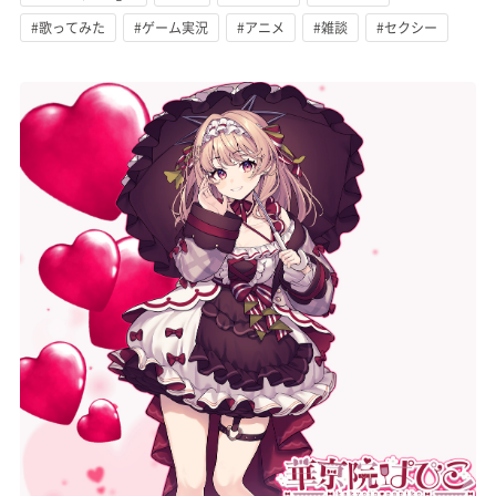
#歌ってみた
#ゲーム実況
#アニメ
#雑談
#セクシー
記事リクエスト
ログイン
LINK
muevoクラウドファンディング
muevoコミュニティ
ぶいクラ！by muevo
FUKAKACHI+
Follow us
Official SNS