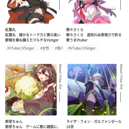
紅葉丸
餅々さくら
紅葉丸 確かなトーク力と質の高い
餅々さくら 底知れぬ表現力で彩る
歌唱を兼ね備えたマルチなVsinger
歌うまVtuber
#VTuber/VSinger
#女性
#個人勢
#VTuber/VSinger
Related VTuber 003
Related VTuber 004
鈴芽ちゅん
ライザ・フォン・ガルファンゼール
鈴芽ちゅん ゲームに歌に雑談に、
16世