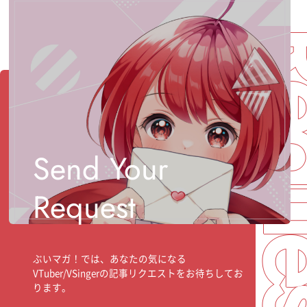
Req
Send Your
Request
ぶいマガ！では、あなたの気になる
VTuber/VSingerの記事リクエストをお待ちしてお
ります。