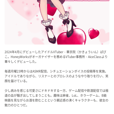
2024年4月にデビューしたアイドルVTuber・華京院（かきょういん）ぱぴ
こ。HoneyWorksがオーガナイザーを務めるVTuber事務所・AiceClassより
華々しくデビューした。
毎週月曜23時からはASMR配信、シチュエーションボイスの投稿等を実施。
アイドルでありながら、リスナーとのプロレスのようなやり取りを行い、笑
顔を届けている。
少し病みを感じる可愛さにドキドキする一方、ゲーム配信や飲酒配信では極
道の血が騒ぎ出してしまうことも。趣味は麻雀、LoL、ホラーゲーム、B級
映画を見ながらお酒を飲むことという親近感の沸くキャラクターも、彼女の
魅力のひとつだ。