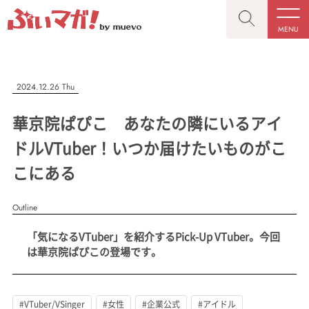
MENU
CLOSE
CLOSE
ぶいマガ！
記事を検索する
2024.12.26 Thu
“推しへの応援を形にする”VTuber専門メディア
華京院ぱぴこ あなたの隣にいるアイ
ドルVTuber！いつか届けたいものがこ
こにある
人気ワード
MENU
Outline
記事一覧
#VTuber/VSinger
#男性
#女性
#バ美肉
#男の娘
「気になるVTuber」を紹介するPick-Up VTuber。今回
プレスリリース一覧
#獣系
#動物系
#企業公式
#個人勢
は華京院ぱぴこの登場です。
#Vtuberグループ
会社概要
お問い合わせ
#VTuber/VSinger
#女性
#企業公式
#アイドル