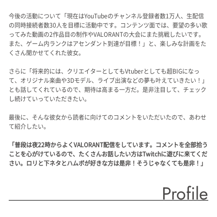
今後の活動について「現在はYouTubeのチャンネル登録者数1万人、生配信
の同時接続者数30人を目標に活動中です。コンテンツ面では、要望の多い歌
ってみた動画の2作品目の制作やVALORANTの大会にまた挑戦したいです。
また、ゲーム内ランクはアセンダント到達が目標！」と、楽しみな計画をた
くさん聞かせてくれた彼女。
さらに「将来的には、クリエイターとしてもVtuberとしても超BIGになっ
て、オリジナル楽曲や3Dモデル、ライブ出演などの夢も叶えていきたい！」
とも話してくれているので、期待は高まる一方だ。是非注目して、チェック
し続けていっていただきたい。
最後に、そんな彼女から読者に向けてのコメントをいただいたので、あわせ
て紹介したい。
「普段は夜22時からよくVALORANT配信をしています。コメントを全部拾う
ことを心がけているので、たくさんお話したい方はTwitchに遊びに来てくだ
さい。ロリと下ネタとハムボが好きな方は是非！そうじゃなくても是非！」
Profile