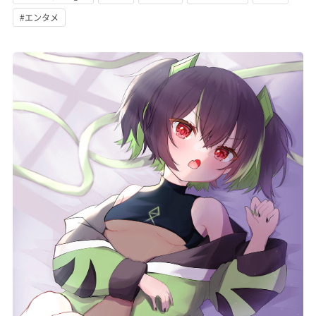
#エンタメ
記事リクエスト
ログイン
LINK
muevoクラウドファンディング
muevoコミュニティ
ぶいクラ！by muevo
FUKAKACHI+
Follow us
Official SNS