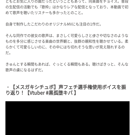
ともとお気に入りの曲だったということもあって、同楽曲をチョイス。普段
の生配信の活動でも『歌枠』はかなりレアな配信となっており、本動画で初
めて歌声を聴いたリスナーも多かったとのこと。
自身で制作したこだわりのオリジナルMVにも注目の1作だ。
そんな同作での彼女の歌声は、まさしく可愛らしさと儚さや切なさのような
ものを多分に感じさせる楽曲の世界観と、抜群の親和性を聴かせている。柔
らかくて可愛らしいのに、その中にはち切れそうな思いが見え隠れするの
だ。
きゅんとする瞬間もあれば、ぐっとくる瞬間もある。聴けばきっと、そんな
歌声の虜になるはずだ。
・【メスガキシチュボ】声フェチ選手権使用ボイスを振
り返り！【Vtuber #黒孤堕キバ 】