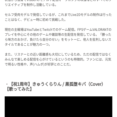
リエイティブを制作し活動している。
セルフ受肉モデルで発信しているが、これまでLive2Dモデルの制作は行った
ことはなく、デビュー時に初めて挑戦した。
現在の主戦場はYouTubeとTwitchでのゲーム配信。FPSゲームVALORANTの
プレイを中心にその他のゲームや雑談等の生配信を発信している。「勝った
ら味方のおかげ、負けたら自分のせい」をモットーに、他人を批判しないス
タイルであることが魅力の一つ。
また、リスナーとの近い距離感も大切にしているため、ただの配信ではなく
みんなで楽しめる配信を心がけているというのも特徴的。ファンには、元気
で明るい性格や、声(ハムボ)が好評とのことだ。
・【祝1周年】きゅうくらりん / 黒孤堕キバ（Cover）
【歌ってみた】