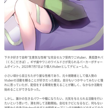
下ネタ好きで自称”生意気な性格”な完全セルフ受肉ワニVtuber、黒孤堕キバ
（くろこだきば）。ギザ歯やワニのワイルドさが見られるパーカーがチャー
ムポイント。2023年7月7日より個人Vtuberとしてデビューした。
小さい頃から目立ちたがり屋な性格であり、元々視聴者として個人勢の
Vtuberの活動を観ることが好きだった彼女。自分もいつかやってみたいと憧
れに思っていたが、配信をする環境を整えることが難しく、なかなか活動を
始めることができなかった。
しかし、誰かの生きるパワーや糧になりたい、元気を与えられる活動を行い
たいという思いで、満を持して活動開始。会社をクビになるなど、何もない
状態から自身でVtuberのモデルや配信オープニングの映像などのすべてのク