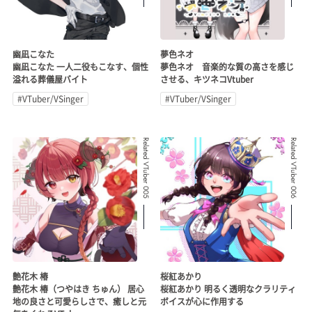
幽凪こなた
夢色ネオ
幽凪こなた 一人二役もこなす、個性
夢色ネオ 音楽的な質の高さを感じ
溢れる葬儀屋バイト
させる、キツネコVtuber
#VTuber/VSinger
#VTuber/VSinger
Related VTuber 005
Related VTuber 006
艶花木 椿
桜紅あかり
艶花木 椿（つやはき ちゅん） 居心
桜紅あかり 明るく透明なクラリティ
地の良さと可愛らしさで、癒しと元
ボイスが心に作用する