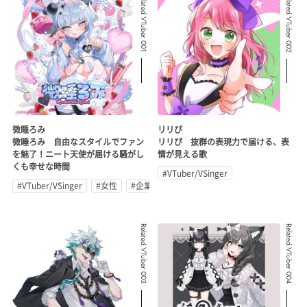
Related VTuber 001
Related VTuber 002
微睡ろみ
リリぴ
微睡ろみ 自由なスタイルでファン
リリぴ 抜群の表現力で届ける、表
を魅了！ニート天使が届ける騒がし
情が見える歌
くも幸せな時間
#VTuber/VSinger
#VTuber/VSinger
#女性
#企業公式
Related VTuber 003
Related VTuber 004