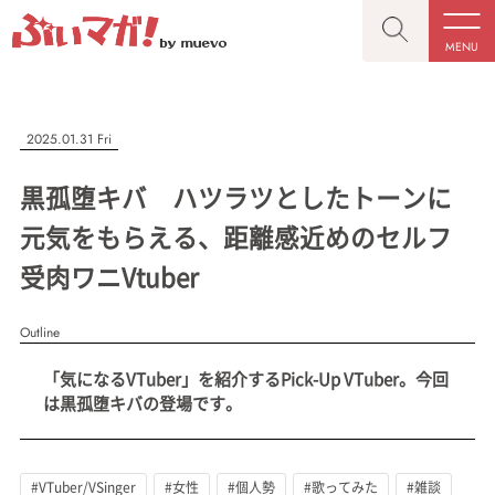
MENU
CLOSE
CLOSE
ぶいマガ！
記事を検索する
2025.01.31 Fri
“推しへの応援を形にする”VTuber専門メディア
黒孤堕キバ ハツラツとしたトーンに
元気をもらえる、距離感近めのセルフ
受肉ワニVtuber
人気ワード
MENU
Outline
記事一覧
#VTuber/VSinger
#男性
#女性
#バ美肉
#男の娘
「気になるVTuber」を紹介するPick-Up VTuber。今回
プレスリリース一覧
#獣系
#動物系
#企業公式
#個人勢
は黒孤堕キバの登場です。
#Vtuberグループ
会社概要
お問い合わせ
#VTuber/VSinger
#女性
#個人勢
#歌ってみた
#雑談