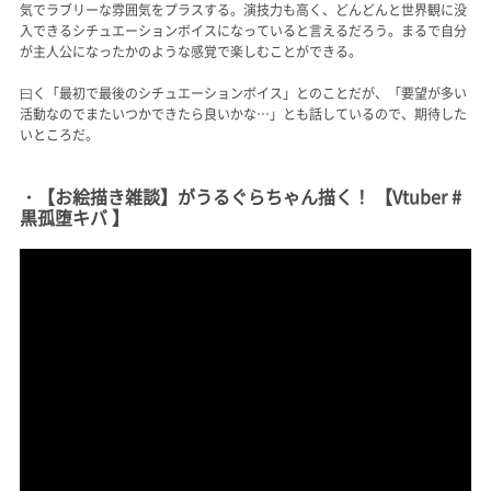
気でラブリーな雰囲気をプラスする。演技力も高く、どんどんと世界観に没
入できるシチュエーションボイスになっていると言えるだろう。まるで自分
が主人公になったかのような感覚で楽しむことができる。
曰く「最初で最後のシチュエーションボイス」とのことだが、「要望が多い
活動なのでまたいつかできたら良いかな…」とも話しているので、期待した
いところだ。
・【お絵描き雑談】がうるぐらちゃん描く！ 【Vtuber #
黒孤堕キバ 】