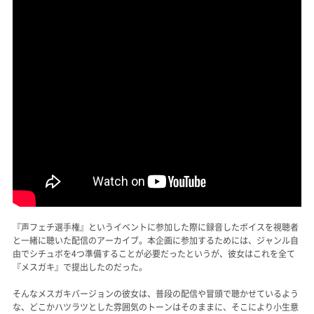
『声フェチ選手権』というイベントに参加した際に録音したボイスを視聴者
と一緒に聴いた配信のアーカイブ。本企画に参加するためには、ジャンル自
由でシチュボを4つ準備することが必要だったというが、彼女はこれを全て
『メスガキ』で提出したのだった。
そんなメスガキバージョンの彼女は、普段の配信や冒頭で聴かせているよう
な、どこかハツラツとした雰囲気のトーンはそのままに、そこにより小生意