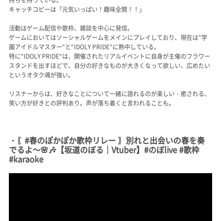
キャッチコピーは「元気いっぱい！趣味全開！！」
活動はゲーム配信や歌枠、雑談を中心に発信。
ゲームにおいてはソーシャルゲームをメインにプレイしており、現在は”学
園アイドルマスター“と“IDOLY PRIDE“に熱中している。
特に“IDOLY PRIDE“は、開催されたリアルイベントに自身が主催のフラワー
スタンドを出すほどで、自分の好きなものが大きくなって欲しい、広めたい
というオタク魂が強い。
リスナーからは、好きなことについて一緒に語れるのが楽しい・癒される、
笑い方が好きとの評判あり。声が落ち着くと言われることも。
・〖#春のぽかぽか歌枠リレー 〗別れと出会いの春を奏
でるよ～🌸🎶【坂道のぼる｜Vtuber】#のぼlive #歌枠
#karaoke