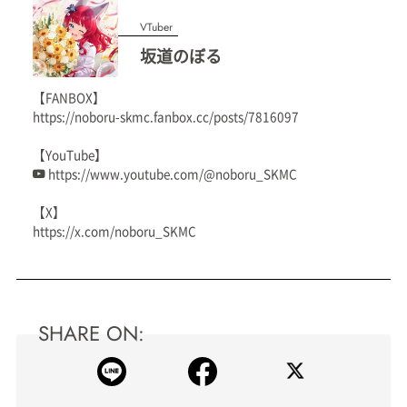
VTuber
坂道のぼる
【FANBOX】
https://noboru-skmc.fanbox.cc/posts/7816097
【YouTube】
https://www.youtube.com/@noboru_SKMC
【X】
https://x.com/noboru_SKMC
SHARE ON: