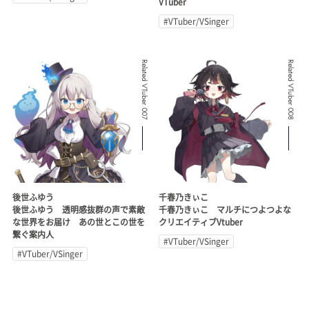
VTuber
#VTuber/VSinger
Related VTuber 007
Related VTuber 008
後世ふゆう
千春乃きぃこ
後世ふゆう 透明感抜群の声で素敵
千春乃きぃこ マルチにつよつよな
な世界をお届け あの世とこの世を
クリエイティブVtuber
繋ぐ案内人
#VTuber/VSinger
#VTuber/VSinger