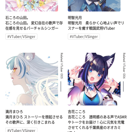
石ころの山田。
明智光月
石ころの山田。 変幻自在の歌声で存
明智光月 柔らかく心地よい声でリ
在感を見せるバーチャルシンガー
スナーを癒す戦国武将VTuber
#VTuber/VSinger
#VTuber/VSinger
Related VTuber 005
Related VTuber 006
満月まひろ
吉花こころ
満月まひろ ストーリーを想起させる
吉花こころ 透明感のある声でASMR
その歌声に、深く引きこまれる
やトークをお届け！心に元気を充電
させてくれる千葉県産のオオカミ
#VTuber/VSinger