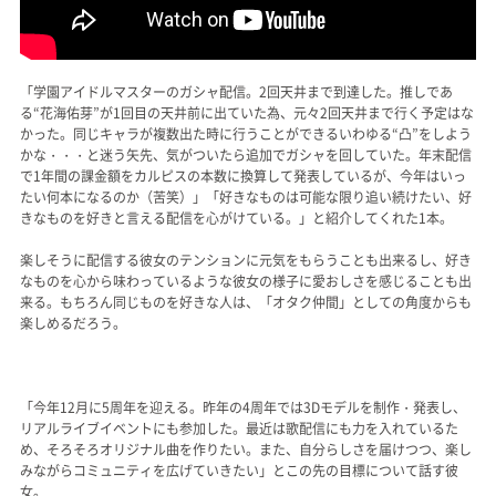
「学園アイドルマスターのガシャ配信。2回天井まで到達した。推しであ
る“花海佑芽”が1回目の天井前に出ていた為、元々2回天井まで行く予定はな
かった。同じキャラが複数出た時に行うことができるいわゆる“凸”をしよう
かな・・・と迷う矢先、気がついたら追加でガシャを回していた。年末配信
で1年間の課金額をカルピスの本数に換算して発表しているが、今年はいっ
たい何本になるのか（苦笑）」「好きなものは可能な限り追い続けたい、好
きなものを好きと言える配信を心がけている。」と紹介してくれた1本。
楽しそうに配信する彼女のテンションに元気をもらうことも出来るし、好き
なものを心から味わっているような彼女の様子に愛おしさを感じることも出
来る。もちろん同じものを好きな人は、「オタク仲間」としての角度からも
楽しめるだろう。
「今年12月に5周年を迎える。昨年の4周年では3Dモデルを制作・発表し、
リアルライブイベントにも参加した。最近は歌配信にも力を入れているた
め、そろそろオリジナル曲を作りたい。また、自分らしさを届けつつ、楽し
みながらコミュニティを広げていきたい」とこの先の目標について話す彼
女。