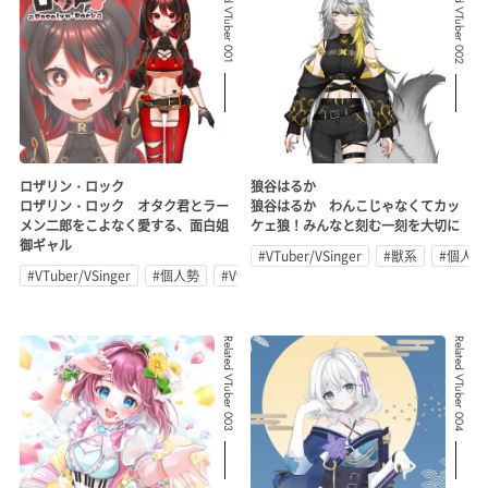
Related VTuber 001
Related VTuber 002
ロザリン・ロック
狼谷はるか
ロザリン・ロック オタク君とラー
狼谷はるか わんこじゃなくてカッ
メン二郎をこよなく愛する、面白姐
ケェ狼！みんなと刻む一刻を大切に
御ギャル
#VTuber/VSinger
#獣系
#個人勢
#VTuber/VSinger
#個人勢
#Vtuberグループ
Related VTuber 003
Related VTuber 004