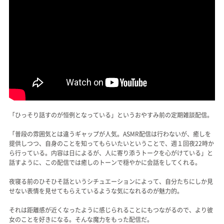
「ひっそり話すのが恒例となっている」というおやすみ前の定期雑談配信。
「普段の雰囲気とは違うギャップが人気。ASMR配信は行わないが、癒しを
提供しつつ、自身のことを知ってもらいたいということで、週１回夜22時か
ら行っている。内容は日によるが、人に寄り添うトークを心がけている」と
話すように、この配信では癒しのトーンで穏やかに会話をしてくれる。
夜寝る前のひそひそ話というシチュエーションによって、自分たちにしか見
せない表情を見せてもらえているような気になれるのが魅力的。
それは距離感が近くなったように感じられることにもつながるので、より彼
女のことを好きになる。そんな魔力をもった配信だ。