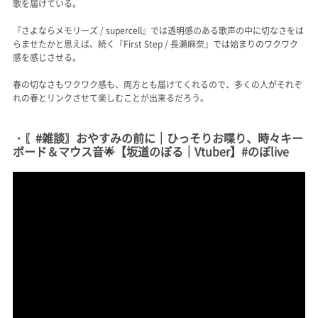
歌を届けている。
『さよならメモリーズ / supercell』では透明感のある歌声の中に切なさをは
らませたかと思えば、続く『First Step / 長瀬麻奈』では始まりのワクワク
感を感じさせる。
春の切なさもワクワク感も、両方とも届けてくれるので、多くの人がそれぞ
れの春とリンクさせて楽しむことが出来るだろう。
・〖#雑談〗おやすみの前に｜ひっそりお喋り、時々キー
ボード＆マウス音🌟【坂道のぼる｜Vtuber】#のぼlive