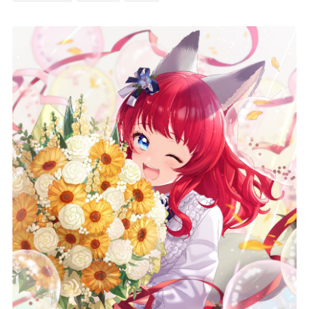
記事リクエスト
ログイン
LINK
muevoクラウドファンディング
muevoコミュニティ
ぶいクラ！by muevo
FUKAKACHI+
Follow us
Official SNS