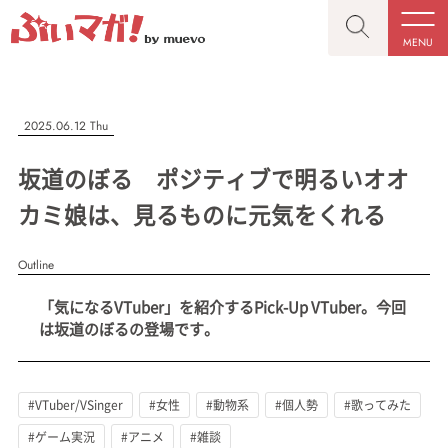
MENU
CLOSE
CLOSE
ぶいマガ！
記事を検索する
2025.06.12 Thu
“推しへの応援を形にする”VTuber専門メディア
坂道のぼる ポジティブで明るいオオ
カミ娘は、見るものに元気をくれる
Outline
人気ワード
MENU
「気になるVTuber」を紹介するPick-Up VTuber。今回
記事一覧
#VTuber/VSinger
#男性
#女性
#バ美肉
#男の娘
は坂道のぼるの登場です。
プレスリリース一覧
#獣系
#動物系
#企業公式
#個人勢
#Vtuberグループ
会社概要
#VTuber/VSinger
#女性
#動物系
#個人勢
#歌ってみた
お問い合わせ
#ゲーム実況
#アニメ
#雑談