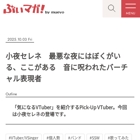
MENU
CLOSE
CLOSE
ぶいマガ！
記事を検索する
2025.10.03 Fri
“推しへの応援を形にする”VTuber専門メディア
小夜セレネ 最悪な夜にはぼくがい
る、ここがある 音に呪われたバーチ
ャル表現者
人気ワード
MENU
Outline
記事一覧
#VTuber/VSinger
#男性
#女性
#バ美肉
#男の娘
「気になるVTuber」を紹介するPick-Up VTuber。今回
プレスリリース一覧
#獣系
#動物系
#企業公式
#個人勢
は小夜セレネの登場です。
#Vtuberグループ
会社概要
お問い合わせ
#VTuber/VSinger
#個人勢
#バンド
#SSW
#歌ってみた