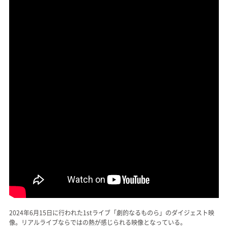
2024年6月15日に行われた1stライブ「劇的なるものら」のダイジェスト映
像。リアルライブならではの熱が感じられる映像となっている。