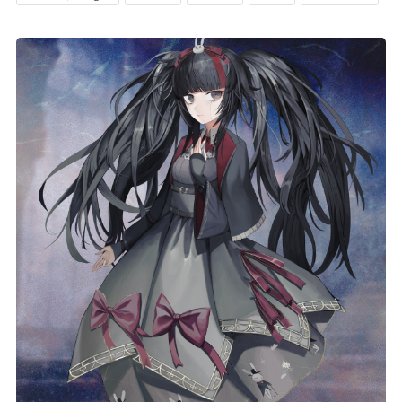
記事リクエスト
ログイン
LINK
muevoクラウドファンディング
muevoコミュニティ
ぶいクラ！by muevo
FUKAKACHI+
Follow us
Official SNS