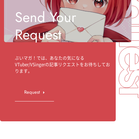
Req
Send Your
Request
ぶいマガ！では、あなたの気になる
VTuber/VSingerの記事リクエストをお待ちしてお
ります。
Request