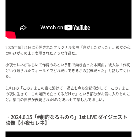
2025年6月21日に公開されたオリジナル楽曲「息がしたかった」。彼女の心
の叫びがそのまま表現されたような作品だ。
小夜セレネがはじめて作詞のみという形で向き合った本楽曲。彼人は「作詞
という限られたフィールドでどれだけできるかの挑戦だった」と話してくれ
た。
Cメロの「このままこの夜に溶けて 過去も今も全部溶かして このままこ
の夜に生きて この場所で立ってるだけか」という部分がお気に入りとのこ
と。楽曲の世界が表現されたMVとあわせて楽しんでほしい。
・2024.6.15「#劇的なるものら」1st LIVE ダイジェスト
映像【小夜セレネ】