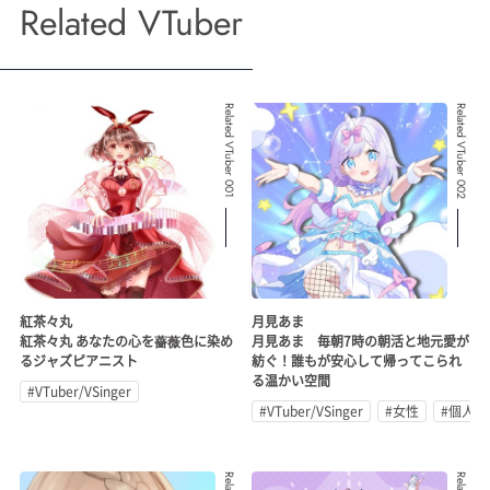
Related VTuber
Related VTuber 001
Related VTuber 002
紅茶々丸
月見あま
紅茶々丸 あなたの心を薔薇色に染め
月見あま 毎朝7時の朝活と地元愛が
るジャズピアニスト
紡ぐ！誰もが安心して帰ってこられ
る温かい空間
#VTuber/VSinger
#VTuber/VSinger
#女性
#個人勢