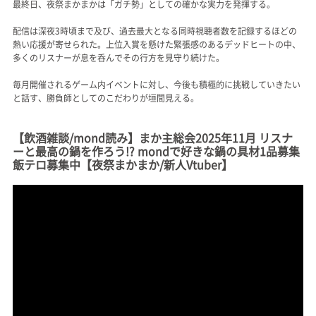
最終日、夜祭まかまかは「ガチ勢」としての確かな実力を発揮する。
配信は深夜3時頃まで及び、過去最大となる同時視聴者数を記録するほどの
熱い応援が寄せられた。上位入賞を懸けた緊張感のあるデッドヒートの中、
多くのリスナーが息を呑んでその行方を見守り続けた。
毎月開催されるゲーム内イベントに対し、今後も積極的に挑戦していきたい
と話す、勝負師としてのこだわりが垣間見える。
【飲酒雑談/mond読み】まか主総会2025年11月 リスナ
ーと最高の鍋を作ろう!? mondで好きな鍋の具材1品募集
飯テロ募集中【夜祭まかまか/新人Vtuber】