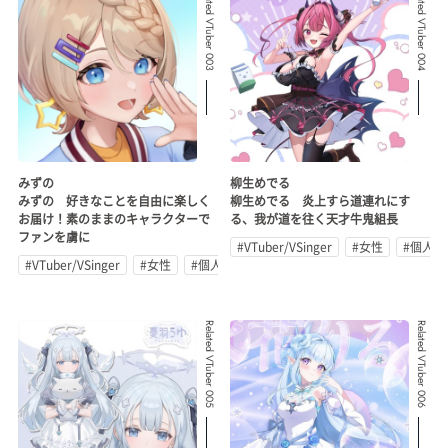
Related VTuber 003
Related VTuber 004
みずの
柳生めでる
みずの 好きなことを自由に楽しく
柳生めでる 炎上すら道連れにす
お届け！素のままのキャラクターで
る、我が道を往く天才牛鬼組長
ファンを虜に
#VTuber/VSinger
#女性
#個人勢
#VTuber/VSinger
#女性
#個人勢
Related VTuber 005
Related VTuber 006