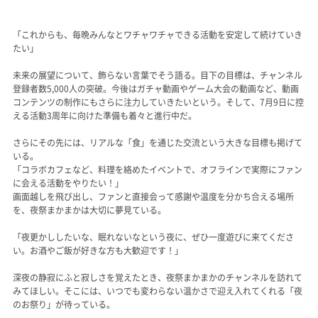
「これからも、毎晩みんなとワチャワチャできる活動を安定して続けていき
たい」
未来の展望について、飾らない言葉でそう語る。目下の目標は、チャンネル
登録者数5,000人の突破。今後はガチャ動画やゲーム大会の動画など、動画
コンテンツの制作にもさらに注力していきたいという。そして、7月9日に控
える活動3周年に向けた準備も着々と進行中だ。
さらにその先には、リアルな「食」を通じた交流という大きな目標も掲げて
いる。
「コラボカフェなど、料理を絡めたイベントで、オフラインで実際にファン
に会える活動をやりたい！」
画面越しを飛び出し、ファンと直接会って感謝や温度を分かち合える場所
を、夜祭まかまかは大切に夢見ている。
「夜更かししたいな、眠れないなという夜に、ぜひ一度遊びに来てくださ
い。お酒やご飯が好きな方も大歓迎です！」
深夜の静寂にふと寂しさを覚えたとき、夜祭まかまかのチャンネルを訪れて
みてほしい。そこには、いつでも変わらない温かさで迎え入れてくれる「夜
のお祭り」が待っている。