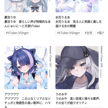
憂羽うゆ
氷花りるあ
憂羽うゆ 愛らしい声が特徴的なあ
氷花りるあ 見る人に笑顔と癒しを
んにゅいにーと天使VTuber
届ける氷の精霊
#VTuber/VSinger
#VTuber/VSinger
#女性
#個人勢
Related VTuber 007
Related VTuber 008
アワワワワ
うのみや
アワワワワ この上なくリアルなシ
うのみや 高い音域と様々な歌声、
チュボと物語性の高い歌声に、ハマ
その全てが超クオリティ
る