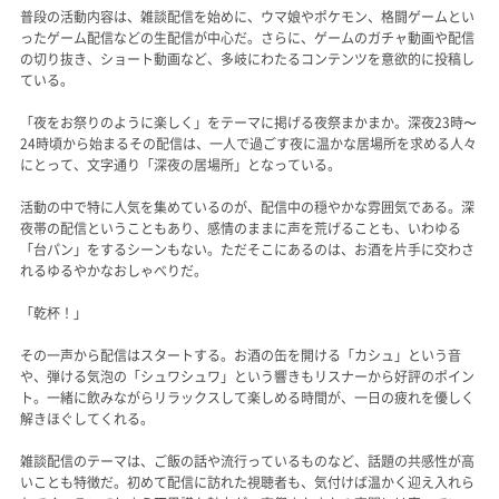
普段の活動内容は、雑談配信を始めに、ウマ娘やポケモン、格闘ゲームとい
ったゲーム配信などの生配信が中心だ。さらに、ゲームのガチャ動画や配信
の切り抜き、ショート動画など、多岐にわたるコンテンツを意欲的に投稿し
ている。
「夜をお祭りのように楽しく」をテーマに掲げる夜祭まかまか。深夜23時〜
24時頃から始まるその配信は、一人で過ごす夜に温かな居場所を求める人々
にとって、文字通り「深夜の居場所」となっている。
活動の中で特に人気を集めているのが、配信中の穏やかな雰囲気である。深
夜帯の配信ということもあり、感情のままに声を荒げることも、いわゆる
「台パン」をするシーンもない。ただそこにあるのは、お酒を片手に交わさ
れるゆるやかなおしゃべりだ。
「乾杯！」
その一声から配信はスタートする。お酒の缶を開ける「カシュ」という音
や、弾ける気泡の「シュワシュワ」という響きもリスナーから好評のポイン
ト。一緒に飲みながらリラックスして楽しめる時間が、一日の疲れを優しく
解きほぐしてくれる。
雑談配信のテーマは、ご飯の話や流行っているものなど、話題の共感性が高
いことも特徴だ。初めて配信に訪れた視聴者も、気付けば温かく迎え入れら