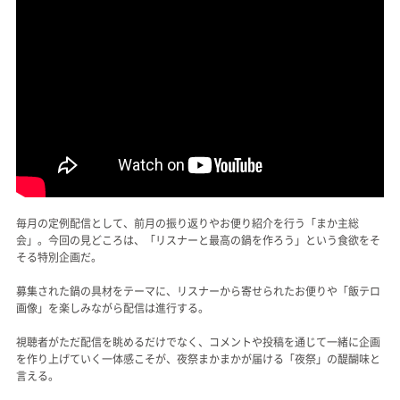
毎月の定例配信として、前月の振り返りやお便り紹介を行う「まか主総
会」。今回の見どころは、「リスナーと最高の鍋を作ろう」という食欲をそ
そる特別企画だ。
募集された鍋の具材をテーマに、リスナーから寄せられたお便りや「飯テロ
画像」を楽しみながら配信は進行する。
視聴者がただ配信を眺めるだけでなく、コメントや投稿を通じて一緒に企画
を作り上げていく一体感こそが、夜祭まかまかが届ける「夜祭」の醍醐味と
言える。