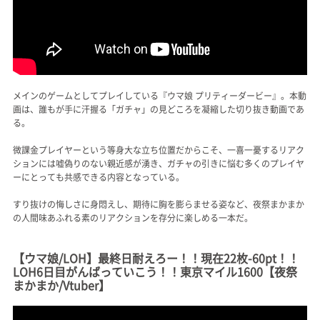
メインのゲームとしてプレイしている『ウマ娘 プリティーダービー』。本動
画は、誰もが手に汗握る「ガチャ」の見どころを凝縮した切り抜き動画であ
る。
微課金プレイヤーという等身大な立ち位置だからこそ、一喜一憂するリアク
ションには嘘偽りのない親近感が湧き、ガチャの引きに悩む多くのプレイヤ
ーにとっても共感できる内容となっている。
すり抜けの悔しさに身悶えし、期待に胸を膨らませる姿など、夜祭まかまか
の人間味あふれる素のリアクションを存分に楽しめる一本だ。
【ウマ娘/LOH】最終日耐えろー！！現在22枚-60pt！！
LOH6日目がんばっていこう！！東京マイル1600【夜祭
まかまか/Vtuber】