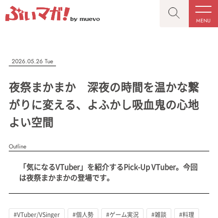
MENU
CLOSE
CLOSE
ぶいマガ！
記事を検索する
2026.05.26 Tue
“推しへの応援を形にする”VTuber専門メディア
夜祭まかまか 深夜の時間を温かな繋
がりに変える、よふかし吸血鬼の心地
よい空間
人気ワード
MENU
Outline
記事一覧
#VTuber/VSinger
#男性
#女性
#バ美肉
#男の娘
「気になるVTuber」を紹介するPick-Up VTuber。今回
プレスリリース一覧
#獣系
#動物系
#企業公式
#個人勢
は夜祭まかまかの登場です。
#Vtuberグループ
会社概要
お問い合わせ
#VTuber/VSinger
#個人勢
#ゲーム実況
#雑談
#料理