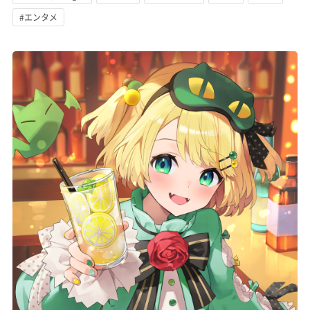
#エンタメ
記事リクエスト
ログイン
LINK
muevoクラウドファンディング
muevoコミュニティ
ぶいクラ！by muevo
FUKAKACHI+
Follow us
Official SNS