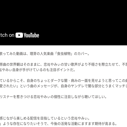
新作歌ってみた動画は、理芽の人気楽曲「食虫植物」のカバー。
原曲の世界観はそのままに、恋苺やみぃの甘い歌声がより不穏さを際立たせて、不
恋苺やみぃ自身が手がけているのも注目ポイントだ。
ているからこそ、自身のちょっとダークな闇・病みの一面を見せようと思ってこの
愛されたい」という曲のメッセージが、自身のヤンデレで闇な部分とうまくマッチ
リスナーを惹きつける恋苺やみぃの個性に注目しながら聴いてほしい。
感じながら楽しめる配信を目指しているという恋苺やみぃ。
」ような存在になりたいそうで、今後の活発な活動にますます期待が高まる。