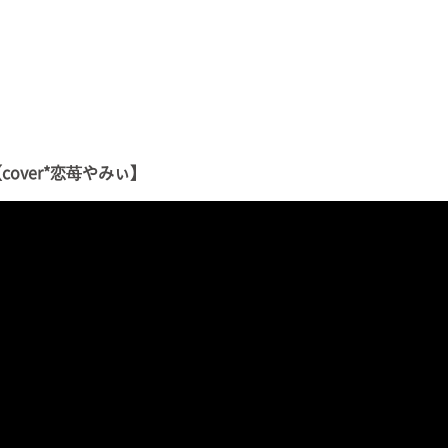
over*恋苺やみぃ】