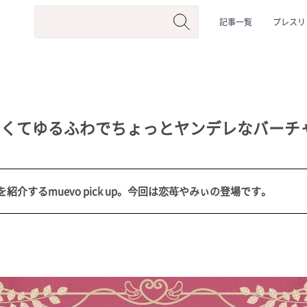
記事一覧
プレスリ
いくてゆるふわでちょっとヤンデレなバーチ
介するmuevo pick up。今回は恋苺やみぃの登場です。
系
#動物系
#企業公式
#個人勢
#Vtuberグループ