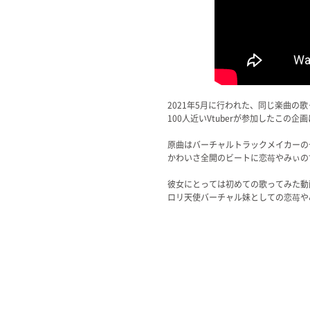
2021年5月に行われた、同じ楽曲
100人近いVtuberが参加したこの
原曲はバーチャルトラックメイカーの
かわいさ全開のビートに恋苺やみぃの
彼女にとっては初めての歌ってみた動
ロリ天使バーチャル妹としての恋苺や