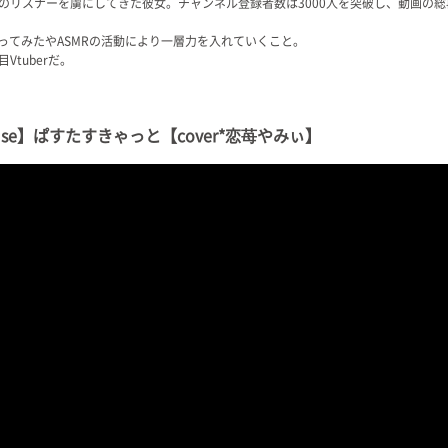
のリスナーを虜にしてきた彼女。チャンネル登録者数は3000人を突破し、動画の総
歌ってみたやASMRの活動により一層力を入れていくこと。
tuberだ。
use】ぱすたすきゃっと【cover*恋苺やみぃ】