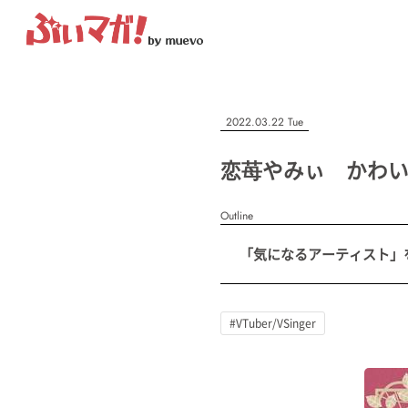
ぶいマガ！
記事を検索する
2022.03.22 Tue
“推しへの応援を形にする”VTuber専門メディア
恋苺やみぃ かわ
Outline
人気ワード
「気になるアーティスト」を紹
MENU
#VTuber/VSinger
#男性
#女性
#バ美肉
#男の娘
#獣
記事一覧
#VTuber/VSinger
プレスリリース一覧
会社概要