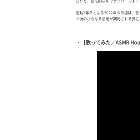
たりと、個性的なキャラクターで多く
活動2年目となる2022年の目標は、
今後のさらなる活躍が期待される要注目V
・【歌ってみた／ASMR Ho