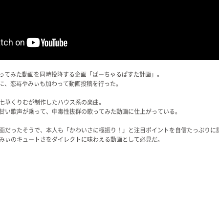
の歌ってみた動画を同時投降する企画「ばーちゃるぱすた計画」。
企画に、恋苺やみぃも加わって動画投稿を行った。
七草くりむが制作したハウス系の楽曲。
甘い歌声が乗って、中毒性抜群の歌ってみた動画に仕上がっている。
画だったそうで、本人も「かわいさに極振り！」と注目ポイントを自信たっぷりに
みぃのキュートさをダイレクトに味わえる動画として必見だ。