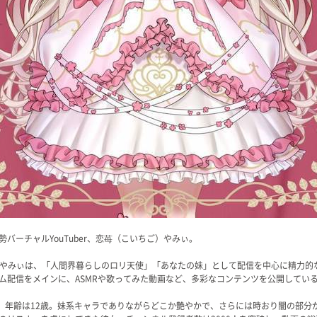
バーチャルYouTuber、恋苺（こいちご）やみぃ。
した恋苺やみぃは、「人間界暮らしのロリ天使」「あなたの妹」として配信を中心に精力
ム配信をメインに、ASMRや歌ってみた動画など、多彩なコンテンツを公開してい
日。年齢は12歳。妹系キャラでありながらどこか艶やかで、さらには時おり闇の部分