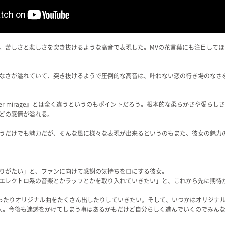
。苦しさと悲しさを突き抜けるような高音で表現した。MVの花言葉にも注目してほ
なさが溢れていて、突き抜けるようで圧倒的な高音は、叶わない恋の行き場のなさ
er mirage』とは全く違うというのもポイントだろう。根本的な柔らかさや愛ら
どの感情が溢れる。
うだけでも魅力だが、そんな風に様々な表現が出来るというのもまた、彼女の魅力
りがたい」と、ファンに向けて感謝の気持ちを口にする彼女。
エレクトロ系の音楽とかラップとかを取り入れていきたい」と、これから先に期待
ったりオリジナル曲をたくさん出したりしていきたい。そして、いつかはオリジナ
人。今後も迷惑をかけてしまう事はあるかもだけど自分らしく進んでいくのでみん