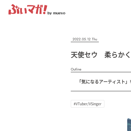
ぶいマガ！
記事を検索する
2022.05.12 Thu
“推しへの応援を形にする”VTuber専門メディア
天使セウ 柔らか
Outline
人気ワード
「気になるアーティスト」を紹
MENU
#VTuber/VSinger
#男性
#女性
#バ美肉
#男の娘
#獣
記事一覧
#VTuber/VSinger
プレスリリース一覧
会社概要