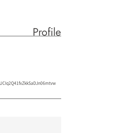
Profile
l/UCIq2Q41fxZkkSaDJn06mtvw