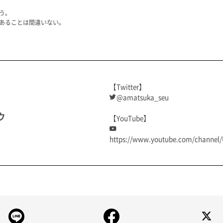
う。
あることは間違いない。
【Twitter】
@amatsuka_seu
ウ
【YouTube】
https://www.youtube.com/channe