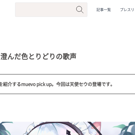
記事一覧
プレスリ
く澄んだ色とりどりの歌声
介するmuevo pick up。今回は天使セウの登場です。
系
#動物系
#企業公式
#個人勢
#Vtuberグループ