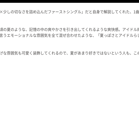
×少しの切なさを詰め込んだファーストシングル」だと自身で解説してくれた、1曲目
頃の夏のような、記憶の中の爽やかさを引き出してくれるような爽快感。アイドル
言うエモーショナルな雰囲気を全て混ぜ合わせたような、「夏っぽさとアイドルら
げな雰囲気も可愛く装飾してくれるので、夏があまり好きではないという人も、こ