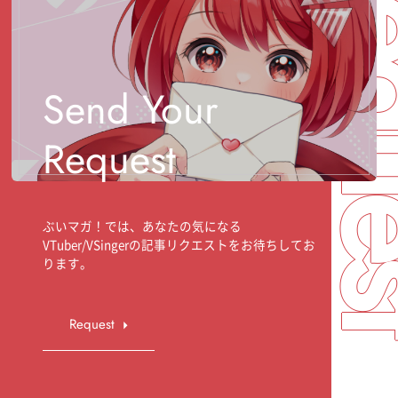
Req
Send Your
Request
ぶいマガ！では、あなたの気になる
VTuber/VSingerの記事リクエストをお待ちしてお
ります。
Request