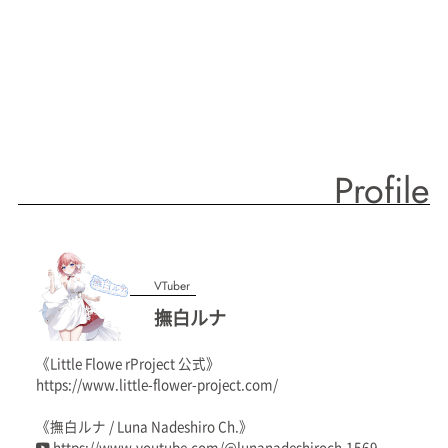
Profile
VTuber
撫白ルナ
《Little Flowe rProject 公式》
https://www.little-flower-project.com/
《撫白ルナ / Luna Nadeshiro Ch.》
https://www.youtube.com/@lunanadeshiroch.1569