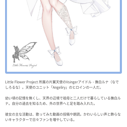
Little Flower Project 所属の片翼天使のVsingerアイドル・撫白ルナ（なで
しろるな）。天使のユニット「Angeliry」のヒロインの一人だ。
幼い頃の記憶を無くし、天界の辺境で祖母と二人だけで暮らしている撫白ル
ナ。自分の過去を知るため、外の世界へと足を踏み入れた。
彼女の主な活動は、歌ってみた動画の投稿や朗読。かわいらしい声と飾らな
いキャラクターで日々ファンを増やしている。