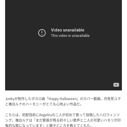
Junkyが制作したボカロ曲「Happy Halloween」のカバー動画。月夜見ユヲ
と撫白ルナのハーモニーがとても心地よい作品だ。
こちらは、初配信前にAngeliryの二人が初めて歌って投稿したハロウィンソ
ング。撫白ルナは「まだ緊張が残る初々しい歌声と二人の可愛いハモリが印
象的な歌になっています」と聴きどころを教えてくれた。