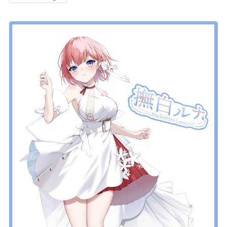
記事リクエスト
ログイン
LINK
muevoクラウドファンディング
muevoコミュニティ
ぶいクラ！by muevo
FUKAKACHI+
Follow us
Official SNS