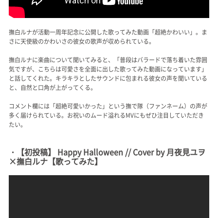
撫白ルナが活動一周年記念に公開した歌ってみた動画「超絶かわいい」。ま
さに天使級のかわいさの彼女の歌声が収められている。
撫白ルナに楽曲について聞いてみると、「普段はバラードで落ち着いた雰囲
気ですが、こちらは可愛さを全面に出した歌ってみた動画になっています」
と話してくれた。キラキラとしたサウンドに包まれる彼女の声を聞いている
と、自然と口角が上がってくる。
コメント欄には「超絶可愛いかった」という撫で隊（ファンネーム）の声が
多く届けられている。お祝いのムード溢れるMVにもぜひ注目していただき
たい。
・【初投稿】 Happy Halloween // Cover by 月夜見ユヲ
×撫白ルナ【歌ってみた】