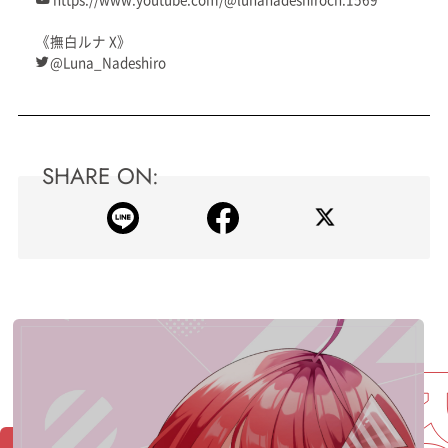
《撫白ルナ X》
@Luna_Nadeshiro
SHARE ON: