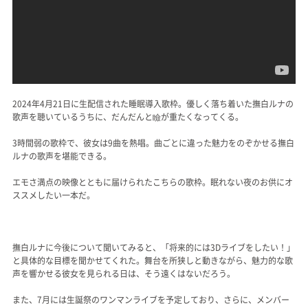
2024年4月21日に生配信された睡眠導入歌枠。優しく落ち着いた撫白ルナの
歌声を聴いているうちに、だんだんと瞼が重たくなってくる。
3時間弱の歌枠で、彼女は9曲を熱唱。曲ごとに違った魅力をのぞかせる撫白
ルナの歌声を堪能できる。
エモさ満点の映像とともに届けられたこちらの歌枠。眠れない夜のお供にオ
ススメしたい一本だ。
撫白ルナに今後について聞いてみると、「将来的には3Dライブをしたい！」
と具体的な目標を聞かせてくれた。舞台を所狭しと動きながら、魅力的な歌
声を響かせる彼女を見られる日は、そう遠くはないだろう。
また、7月には生誕祭のワンマンライブを予定しており、さらに、メンバー