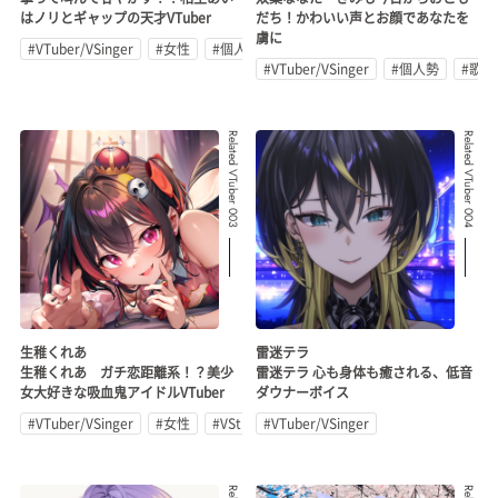
はノリとギャップの天才VTuber
だち！かわいい声とお顔であなたを
虜に
#VTuber/VSinger
#女性
#個人勢
#VTuber/VSinger
#個人勢
#歌
Related VTuber 003
Related VTuber 004
生稚くれあ
雷迷テラ
生稚くれあ ガチ恋距離系！？美少
雷迷テラ 心も身体も癒される、低音
女大好きな吸血鬼アイドルVTuber
ダウナーボイス
#VTuber/VSinger
#女性
#VStreamer
#VTuber/VSinger