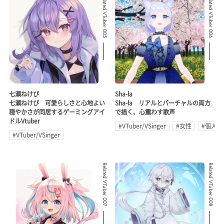
Related VTuber 005
Related VTuber 006
七瀬ねけぴ
Sha-la
七瀬ねけぴ 可愛らしさと心地よい
Sha-la リアルとバーチャルの両方
穏やかさが同居するゲーミングアイ
で描く、心震わす歌声
ドルVtuber
#VTuber/VSinger
#女性
#個人勢
#VTuber/VSinger
Related VTuber 007
Related VTuber 008