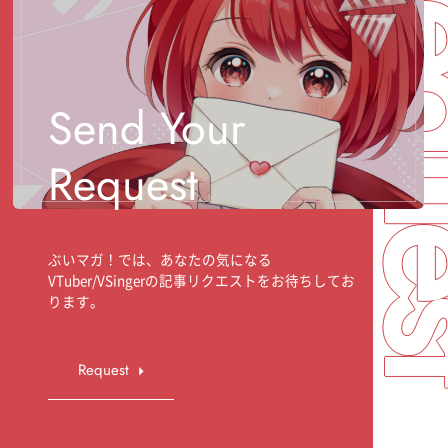
Req
Send Your
Request
ぶいマガ！では、あなたの気になる
VTuber/VSingerの記事リクエストをお待ちしてお
ります。
Request