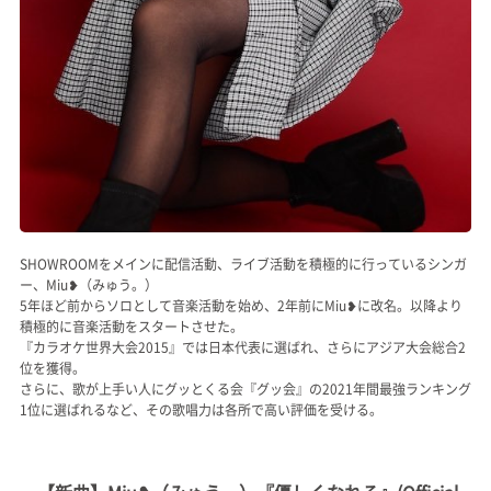
SHOWROOMをメインに配信活動、ライブ活動を積極的に行っているシンガ
ー、Miu❥（みゅう。）
5年ほど前からソロとして音楽活動を始め、2年前にMiu❥に改名。以降より
積極的に音楽活動をスタートさせた。
『カラオケ世界大会2015』では日本代表に選ばれ、さらにアジア大会総合2
位を獲得。
さらに、歌が上手い人にグッとくる会『グッ会』の2021年間最強ランキング
1位に選ばれるなど、その歌唱力は各所で高い評価を受ける。