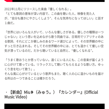
2022年11月にリリースした楽曲『優しくなれる』。
「とても歌詞の意味が深い内容で、この曲を聴いた人、映像を見た人
が、“自分も誰かにやさしくしよう”、そんな気持ちになってほしい」と話す
１曲だ。
「世界にはいろんな人がいて、いろんな優しさがある。優しさの種類は一つ
じゃない」という思いを込めながら歌う同曲では、日常的でリアリティのあ
る歌詞、それにどこか親しみのあるワード選びによって、その世界観の中に
すっと引き込まれる。そしてその世界観の中には、とても温かくて優しい空
気が漂っているのだ。だから聴いていると自然と、“優しくなれる”。
「うまく歌おうとか思っていない。遠くにいる人にも、この音楽が届くよう
に心がけて歌っている。リラックスして聴いてもらえるような歌い方。ゆっ
くり息を吐いて歌う」。
そんな風に心がけているという歌声もまた、聴く人の心に温かいものを届け
る所以の一つであることは確かだろう。
・【新曲】Miu❥（みゅう。）『カレンダー』(Official
Music Video)