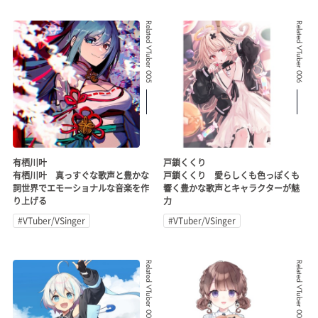
Related VTuber 005
Related VTuber 006
有栖川叶
戸鎖くくり
有栖川叶 真っすぐな歌声と豊かな
戸鎖くくり 愛らしくも色っぽくも
詞世界でエモーショナルな音楽を作
響く豊かな歌声とキャラクターが魅
り上げる
力
#VTuber/VSinger
#VTuber/VSinger
Related VTuber 007
Related VTuber 008