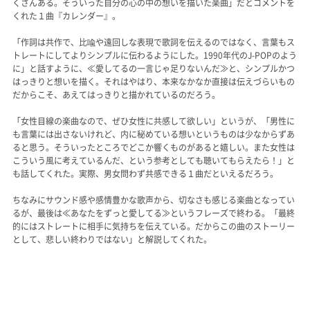
くさんある。そういった自分の心の中の想いを描いた楽曲」だとコメントを
くれた１曲『カレンダー』。
「作詞は共作で、比喩や遠回しな表現で歌詞を伝えるのではなく、言葉もス
トレートにしてよりシンプルに伝わるようにした。1990年代のJ-POPのよう
に」と話すように、≪愛してるの一言じゃ足りないんだ≫と、シンプルかつ
はっきりと想いを描く。それはやはり、本来なかなか直接は伝えづらいもの
だからこそ、あえてはっきりと描かれているのだろう。
「女性目線の楽曲なので、ぜひ女性に共感して欲しい」というが、「男性に
も言葉には出さないけれど、内に秘めている想いというものは少なからずあ
ると思う。そういったところでどこか響くものがあると嬉しい。また女性は
こういう風に考えているんだ、という参考としても聴いてもらえたら！」と
も話してくれた。実際、男女問わず共感できる１曲だといえるだろう。
ちなみにサウンド感や感情豊かな歌声から、切なさも感じる楽曲となってい
るが、最後は≪あなたをずっと愛してる≫というフレーズで終わる。「最終
的にはストレートに相手に気持ちを伝えている。だからこの曲のストーリー
として、悲しい終わりではない」と解説してくれた。