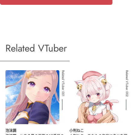
Related VTuber
Related VTuber 001
Related VTuber 002
泡沫調
小判ねこ