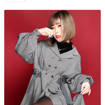
記事リクエスト
ログイン
LINK
muevoクラウドファンディング
muevoコミュニティ
ぶいクラ！by muevo
FUKAKACHI+
Follow us
Official SNS