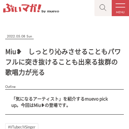
MENU
CLOSE
CLOSE
ぶいマガ！
記事を検索する
2022.05.08 Sun
“推しへの応援を形にする”VTuber専門メディア
Miu❥ しっとり沁みさせることもパワ
フルに突き抜けることも出来る抜群の
歌唱力が光る
人気ワード
MENU
Outline
記事一覧
#VTuber/VSinger
#男性
#女性
#バ美肉
#男の娘
「気になるアーティスト」を紹介するmuevo pick
プレスリリース一覧
#獣系
#動物系
#企業公式
#個人勢
up。今回はMiu❥の登場です。
#Vtuberグループ
会社概要
お問い合わせ
#VTuber/VSinger