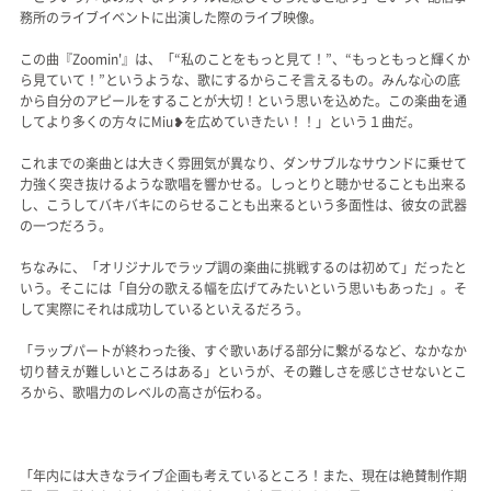
務所のライブイベントに出演した際のライブ映像。
この曲『Zoomin'』は、「“私のことをもっと見て！”、“もっともっと輝くか
ら見ていて！”というような、歌にするからこそ言えるもの。みんな心の底
から自分のアピールをすることが大切！という思いを込めた。この楽曲を通
してより多くの方々にMiu❥を広めていきたい！！」という１曲だ。
これまでの楽曲とは大きく雰囲気が異なり、ダンサブルなサウンドに乗せて
力強く突き抜けるような歌唱を響かせる。しっとりと聴かせることも出来る
し、こうしてバキバキにのらせることも出来るという多面性は、彼女の武器
の一つだろう。
ちなみに、「オリジナルでラップ調の楽曲に挑戦するのは初めて」だったと
いう。そこには「自分の歌える幅を広げてみたいという思いもあった」。そ
して実際にそれは成功しているといえるだろう。
「ラップパートが終わった後、すぐ歌いあげる部分に繋がるなど、なかなか
切り替えが難しいところはある」というが、その難しさを感じさせないとこ
ろから、歌唱力のレベルの高さが伝わる。
「年内には大きなライブ企画も考えているところ！また、現在は絶賛制作期