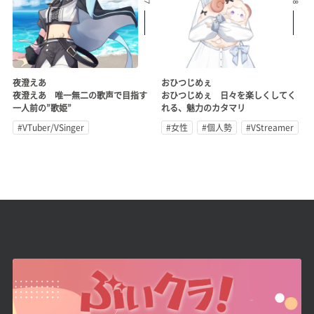
夜澄えあ
おひつじめぇ
夜澄えあ 唯一無二の歌声で目指す
おひつじめぇ 日々を楽しくしてく
一人前の”歌姫”
れる、魅力のカタマリ
#VTuber/VSinger
#女性
#個人勢
#VStreamer