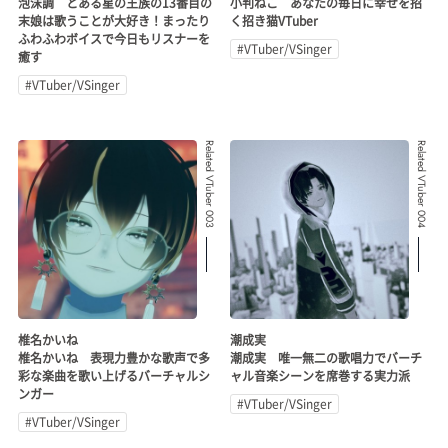
泡沫調 とある星の王族の13番目の
小判ねこ あなたの毎日に幸せを招
末娘は歌うことが大好き！まったり
く招き猫VTuber
ふわふわボイスで今日もリスナーを
#VTuber/VSinger
癒す
#VTuber/VSinger
Related VTuber 003
Related VTuber 004
椎名かいね
潮成実
椎名かいね 表現力豊かな歌声で多
潮成実 唯一無二の歌唱力でバーチ
彩な楽曲を歌い上げるバーチャルシ
ャル音楽シーンを席巻する実力派
ンガー
#VTuber/VSinger
#VTuber/VSinger