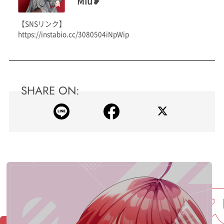
Miu❥
【SNSリンク】
https://instabio.cc/3080504iNpWip
SHARE ON: