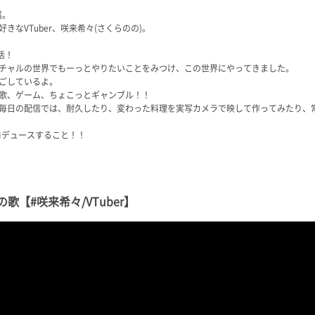
属。
なVTuber、咲来希々(さくらのの)。
活！
チャルの世界でもーっとやりたいことをみつけ、この世界にやってきました。
ごしているよ。
歌、ゲーム、ちょこっとギャンブル！！
毎日の配信では、耐久したり、変わった料理を実写カメラで映して作ってみたり、
プロデュースすること！！
【#咲来希々/VTuber】