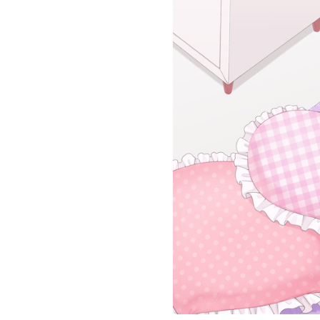
お問い合わせ
記事リクエスト
ログイン
LINK
muevoクラウドファンディング
muevoコミュニティ
ぶいクラ！by muevo
FUKAKACHI+
Follow us