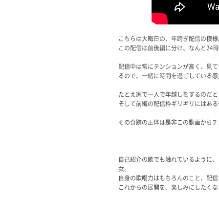
こちらは大晦日の、年跨ぎ配信の模様
この配信は前後編に分け、なんと24
配信中は常にテンションが高く、見て
るので、一緒に時間を過ごしている感
たとえ家で一人で年越しをするのだと
そして前編の配信枠ギリギリにはある
その奇跡の正体は是非この動画からチ
自己紹介の歌でも触れているように、「
女。
自身の歌唱力はもちろんのこと、配信
これからの展開を、楽しみにしたくなるV