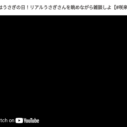
3はうさぎの日！リアルうさぎさんを眺めながら雑談しよ【#咲来希々