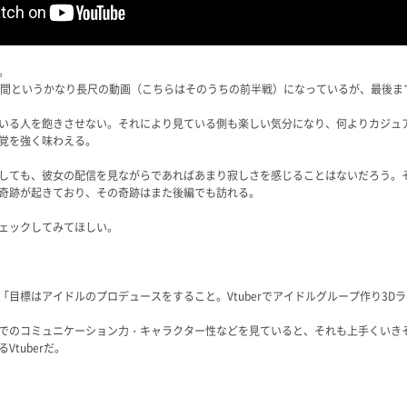
。
時間というかなり長尺の動画（こちらはそのうちの前半戦）になっているが、最後ま
いる人を飽きさせない。それにより見ている側も楽しい気分になり、何よりカジュ
覚を強く味わえる。
しても、彼女の配信を見ながらであればあまり寂しさを感じることはないだろう。
奇跡が起きており、その奇跡はまた後編でも訪れる。
ェックしてみてほしい。
目標はアイドルのプロデュースをすること。Vtuberでアイドルグループ作り3D
でのコミュニケーション力・キャラクター性などを見ていると、それも上手くいき
tuberだ。