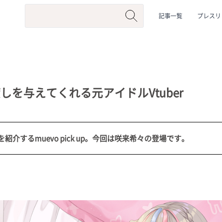
記事一覧
プレスリ
を与えてくれる元アイドルVtuber
介するmuevo pick up。今回は咲来希々の登場です。
系
#動物系
#企業公式
#個人勢
#Vtuberグループ