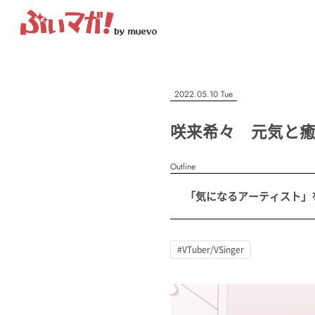
ぶいマガ！
記事を検索する
2022.05.10 Tue
“推しへの応援を形にする”VTuber専門メディア
咲来希々 元気と癒し
Outline
人気ワード
「気になるアーティスト」を紹
MENU
#VTuber/VSinger
#男性
#女性
#バ美肉
#男の娘
#獣
記事一覧
#VTuber/VSinger
プレスリリース一覧
会社概要