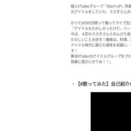
Official SNS
個人VTuberグループ『Start UP』所
元アイドルをしていた、うさぎさん大好き
かつては365日歌って踊ってライブ生
「アイドルもたのしかったけど、バー
今は、４匹のうさぎさんとのんびり過
たのしいこと大好き！趣味は、料理、
アイドル時代に鍛えた根性を武器に、
す！
夢はVTuberのアイドルグループを
気軽に遊びにきてね！！」
・【#歌ってみた】自己紹介の歌