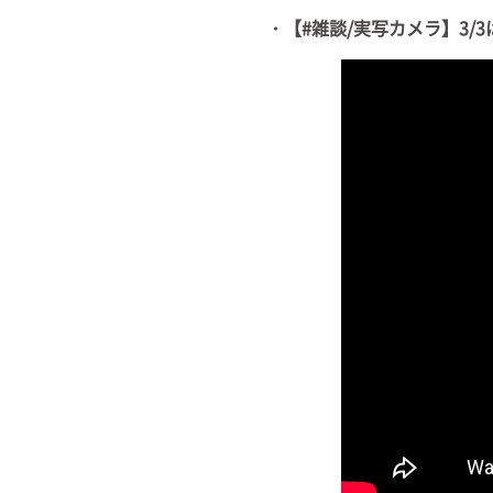
・【#雑談/実写カメラ】3/