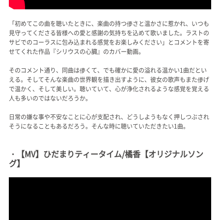
「初めてこの曲を聴いたときに、楽曲の持つ儚さと温かさに惹かれ、いつも
見守ってくださる皆様への愛と感謝の気持ちを込めて歌いました。ラストの
サビでのコーラスに包み込まれる感覚をお楽しみください」とコメントを寄
せてくれた作品『シリウスの心臓』のカバー動画。
そのコメント通り、同曲は儚くて、でも確かに愛の溢れる温かい1曲だとい
える。そしてそんな楽曲の世界観を描き出すように、彼女の歌声もまた儚げ
で温かく、そして美しい。聴いていて、心が浄化されるような感覚を覚える
人も多いのではないだろうか。
日常の嫌な事や不安なことに心が支配され、どうしようもなく押しつぶされ
そうになることもあるだろう。そんな時に聴いていただきたい1曲。
・【MV】ひだまりティータイム/橘香【オリジナルソン
グ】