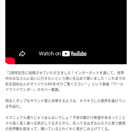
「2周年記念に投稿させていただきました！インターネットを通して、世界
中のみなさんに会いに行きたいという想いを込めて歌いました！これまでの
私を詰め込んだオリジナルMVをぜひご覧ください！」という楽曲『ワール
ドワイドワンダー』のカバー動画。
明るくポップなサウンド感と共鳴するような、キラキラした歌声を届けてい
る作品だ。
≪マニュアル通りじゃつまんないでしょ？不安の数だけ希望があるってこと
≫≪高く高く跳べる気がしてるきらきら、光ってるはずなんだ≫と歌う歌詞
の世界観も相まって、聴いているとわくわく感がこみ上げてくる。