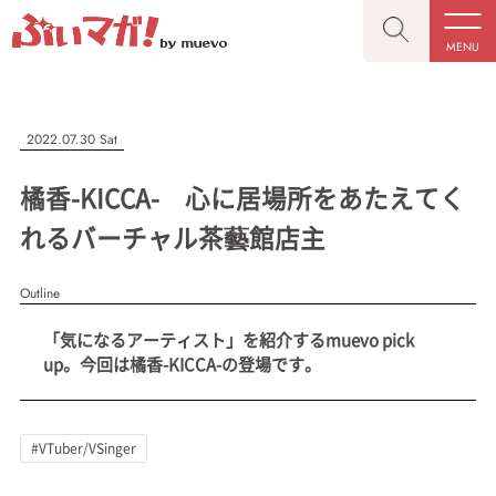
MENU
CLOSE
CLOSE
ぶいマガ！
記事を検索する
2022.07.30 Sat
“推しへの応援を形にする”VTuber専門メディア
橘香-KICCA- 心に居場所をあたえてく
れるバーチャル茶藝館店主
Outline
人気ワード
MENU
「気になるアーティスト」を紹介するmuevo pick
記事一覧
#VTuber/VSinger
#男性
#女性
#バ美肉
#男の娘
up。今回は橘香-KICCA-の登場です。
プレスリリース一覧
#獣系
#動物系
#企業公式
#個人勢
#Vtuberグループ
会社概要
#VTuber/VSinger
お問い合わせ