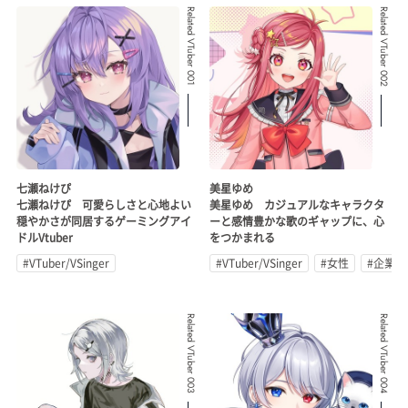
Related VTuber 001
Related VTuber 002
七瀬ねけぴ
美星ゆめ
七瀬ねけぴ 可愛らしさと心地よい
美星ゆめ カジュアルなキャラクタ
穏やかさが同居するゲーミングアイ
ーと感情豊かな歌のギャップに、心
ドルVtuber
をつかまれる
#VTuber/VSinger
#VTuber/VSinger
#女性
#企業公
Related VTuber 003
Related VTuber 004