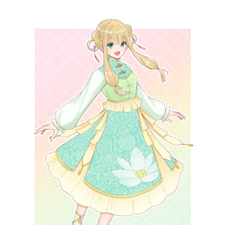
記事リクエスト
ログイン
LINK
muevoクラウドファンディング
muevoコミュニティ
ぶいクラ！by muevo
FUKAKACHI+
Follow us
Official SNS