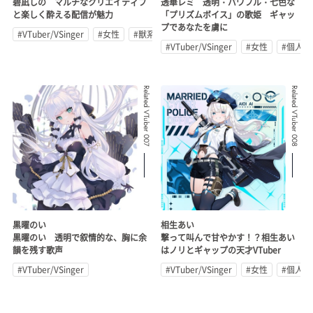
碧凪しの マルチなクリエイティブ
透華レミ 透明・パワフル・七色な
と楽しく酔える配信が魅力
「プリズムボイス」の歌姫 ギャッ
プであなたを虜に
#VTuber/VSinger
#女性
#獣系
#VTuber/VSinger
#女性
#個人勢
Related VTuber 007
Related VTuber 008
黒曜のい
相生あい
黒曜のい 透明で叙情的な、胸に余
撃って叫んで甘やかす！？相生あい
韻を残す歌声
はノリとギャップの天才VTuber
#VTuber/VSinger
#VTuber/VSinger
#女性
#個人勢