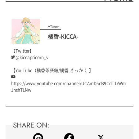
VTuber
橘香-KICCA-
【Twitter】
@kiccapricorn_v
【YouTube（橘香茶藝館/橘香-きっか-）】
https://www.youtube.com/channel/UCAmD5cB9CdT1rWm
JhshTLNw
SHARE ON: