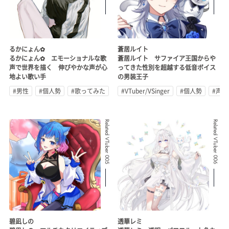
るかにょん✿
蒼居ルイト
るかにょん✿ エモーショナルな歌
蒼居ルイト サファイア王国からや
声で世界を描く 伸びやかな声が心
ってきた性別を超越する低音ボイス
地よい歌い手
の男装王子
#男性
#個人勢
#歌ってみた
#VTuber/VSinger
#個人勢
#声優
Related VTuber 005
Related VTuber 006
碧凪しの
透華レミ