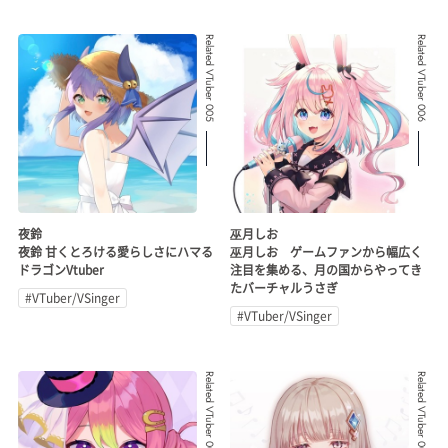
Related VTuber 005
Related VTuber 006
夜鈴
巫月しお
夜鈴 甘くとろける愛らしさにハマる
巫月しお ゲームファンから幅広く
ドラゴンVtuber
注目を集める、月の国からやってき
たバーチャルうさぎ
#VTuber/VSinger
#VTuber/VSinger
Related VTuber 007
Related VTuber 008