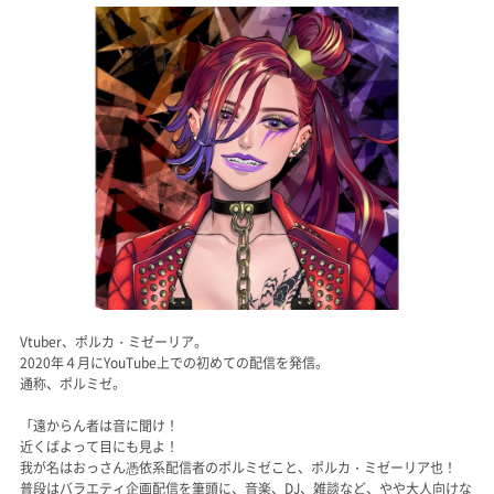
記事リクエスト
ログイン
LINK
muevoクラウドファンディング
muevoコミュニティ
ぶいクラ！by muevo
FUKAKACHI+
Vtuber、ポルカ・ミゼーリア。
2020年４月にYouTube上での初めての配信を発信。
通称、ポルミゼ。
Follow us
「遠からん者は音に聞け！
近くばよって目にも見よ！
Official SNS
我が名はおっさん憑依系配信者のポルミゼこと、ポルカ・ミゼーリア也！
普段はバラエティ企画配信を筆頭に、音楽、DJ、雑談など、やや大人向けな