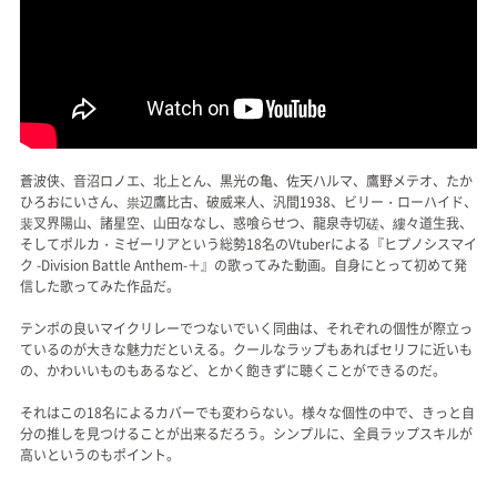
蒼波侠、音沼ロノエ、北上とん、黒光の亀、佐天ハルマ、鷹野メテオ、たか
ひろおにいさん、祟辺鷹比古、破威来人、汎間1938、ビリー・ローハイド、
裴叉界陽山、諸星空、山田ななし、惑喰らせつ、龍泉寺切磋、縷々道生我、
そしてポルカ・ミゼーリアという総勢18名のVtuberによる『ヒプノシスマイ
ク -Division Battle Anthem-＋』の歌ってみた動画。自身にとって初めて発
信した歌ってみた作品だ。
テンポの良いマイクリレーでつないでいく同曲は、それぞれの個性が際立っ
ているのが大きな魅力だといえる。クールなラップもあればセリフに近いも
の、かわいいものもあるなど、とかく飽きずに聴くことができるのだ。
それはこの18名によるカバーでも変わらない。様々な個性の中で、きっと自
分の推しを見つけることが出来るだろう。シンプルに、全員ラップスキルが
高いというのもポイント。