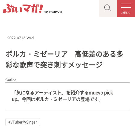
MENU
CLOSE
CLOSE
ぶいマガ！
記事を検索する
2022.07.13 Wed
“推しへの応援を形にする”VTuber専門メディア
ポルカ・ミゼーリア 高低差のある多
彩な歌声で突き刺すメッセージ
Outline
人気ワード
MENU
「気になるアーティスト」を紹介するmuevo pick
記事一覧
#VTuber/VSinger
#男性
#女性
#バ美肉
#男の娘
up。今回はポルカ・ミゼーリアの登場です。
プレスリリース一覧
#獣系
#動物系
#企業公式
#個人勢
#Vtuberグループ
会社概要
#VTuber/VSinger
お問い合わせ