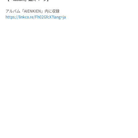
アルバム「AIENKIEN」内に収録
https://linkco.re/Fh02GfcX?lang=ja