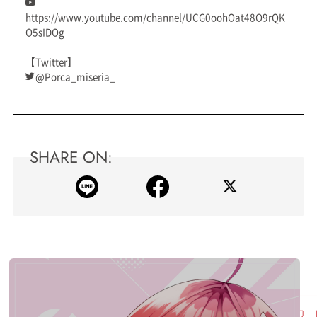
https://www.youtube.com/channel/UCG0oohOat48O9rQK
O5sIDOg
【Twitter】
@Porca_miseria_
SHARE ON: