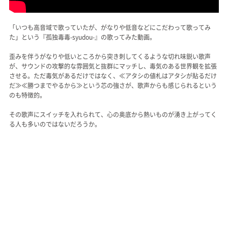
「いつも高音域で歌っていたが、がなりや低音などにこだわって歌ってみ
た」という『孤独毒毒-syudou-』の歌ってみた動画。
歪みを伴うがなりや低いところから突き刺してくるような切れ味鋭い歌声
が、サウンドの攻撃的な雰囲気と抜群にマッチし、毒気のある世界観を拡張
させる。ただ毒気があるだけではなく、≪アタシの値札はアタシが貼るだけ
だ≫≪勝つまでやるから≫という芯の強さが、歌声からも感じられるという
のも特徴的。
その歌声にスイッチを入れられて、心の奥底から熱いものが湧き上がってく
る人も多いのではないだろうか。