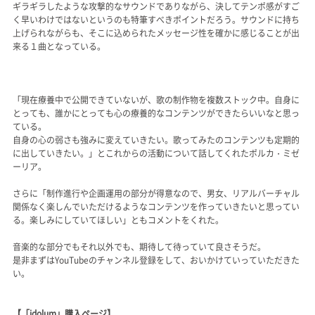
ギラギラしたような攻撃的なサウンドでありながら、決してテンポ感がすご
く早いわけではないというのも特筆すべきポイントだろう。サウンドに持ち
上げられながらも、そこに込められたメッセージ性を確かに感じることが出
来る１曲となっている。
「現在療養中で公開できていないが、歌の制作物を複数ストック中。自身に
とっても、誰かにとっても心の療養的なコンテンツができたらいいなと思っ
ている。
自身の心の弱さも強みに変えていきたい。歌ってみたのコンテンツも定期的
に出していきたい。」とこれからの活動について話してくれたポルカ・ミゼ
ーリア。
さらに「制作進行や企画運用の部分が得意なので、男女、リアルバーチャル
関係なく楽しんでいただけるようなコンテンツを作っていきたいと思ってい
る。楽しみにしていてほしい」ともコメントをくれた。
音楽的な部分でもそれ以外でも、期待して待っていて良さそうだ。
是非まずはYouTubeのチャンネル登録をして、おいかけていっていただきた
い。
【「idolum」購入ページ】