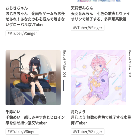
おじきちゃん
天羽音みらん
おじきちゃん 企画もゲームもお任
天羽音みらん 七色の歌声とヴァイ
せあれ！あなたの心を掴んで離さな
オリンで魅了する、多声類系歌姫
いグローバルなVTuber
#VTuber/VSinger
#VTuber/VSinger
Related VTuber 003
Related VTuber 004
千鈴めい
月乃よう
千鈴めい 親しみやすさとヒロイン
月乃よう 無数の声色で魅了する水星
感を併せ持つ猫又Vtuber
発VTuber
#VTuber/VSinger
#VTuber/VSinger