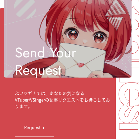
Req
Send Your
Request
ぶいマガ！では、あなたの気になる
VTuber/VSingerの記事リクエストをお待ちしてお
ります。
Request