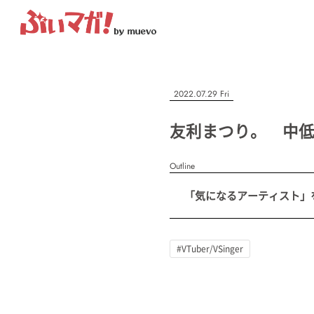
ぶいマガ！
記事を検索する
2022.07.29 Fri
“推しへの応援を形にする”VTuber専門メディア
友利まつり。 中低音
Outline
人気ワード
「気になるアーティスト」を紹
MENU
#VTuber/VSinger
#男性
#女性
#バ美肉
#男の娘
#獣
記事一覧
#VTuber/VSinger
プレスリリース一覧
会社概要