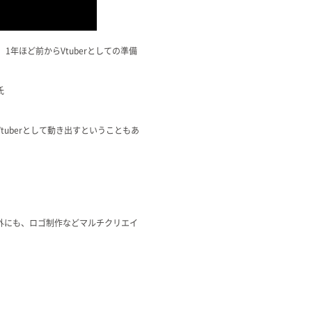
年ほど前からVtuberとしての準備
氏
uberとして動き出すということもあ
外にも、ロゴ制作などマルチクリエイ