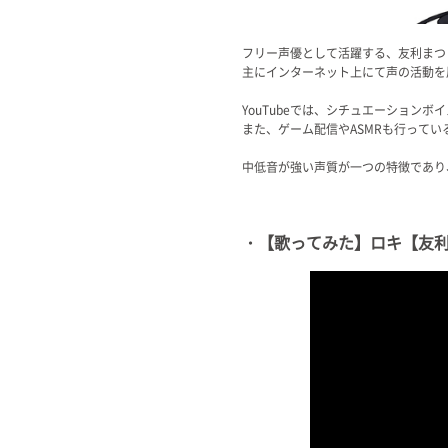
Official SNS
フリー声優として活躍する、友利まつ
主にインターネット上にて声の活動を
YouTubeでは、シチュエーション
また、ゲーム配信やASMRも行ってい
中低音が強い声質が一つの特徴であり
・【歌ってみた】ロキ【友利