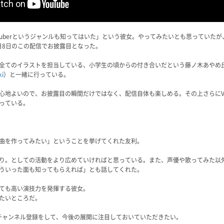
uberというジャンルも知ってはいた」という彼女。やってみたいとも思っていたが、1
2月8日のこの配信でお披露目となった。
全てのイラストを担当している、小学生の頃からの付き合いだという藤ノ木あやめ
ki
）と一緒に行っている。
心地よいので、お披露目の瞬間だけではなく、配信自体も楽しめる。その上さらにVt
っている。
曲を作ってみたい」ということを挙げてくれた友利。
り。としての活動をより広めていければと思っている。また、声優や歌ってみた以
ういった面も知ってもらえれば」とも話してくれた。
ても高い演技力を発揮する彼女。
たいところだ。
ubeのチャンネル登録をして、今後の展開に注目しておいていただきたい。