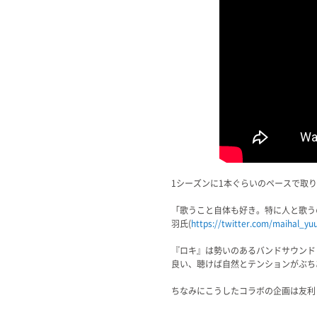
1シーズンに1本ぐらいのペースで取
「歌うこと自体も好き。特に人と歌う
羽氏(
https://twitter.com/maihal_yu
『ロキ』は勢いのあるバンドサウンド
良い、聴けば自然とテンションがぶち
ちなみにこうしたコラボの企画は友利