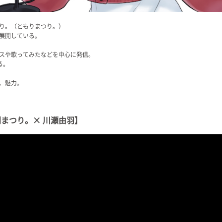
り。（ともりまつり。）
展開している。
ボイスや歌ってみたなどを中心に発信。
る。
、魅力。
まつり。× 川瀬由羽】