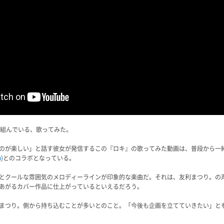
り組んでいる、歌ってみた。
のが楽しい」と話す彼女が発信するこの『ロキ』の歌ってみた動画は、普段から一
u
)とのコラボとなっている。
とクールな雰囲気のメロディーラインが印象的な楽曲だ。それは、友利まつり。の
あがるカバー作品に仕上がっているといえるだろう。
まつり。側から持ち込むことが多いとのこと。「今後も企画を立てていきたい」と