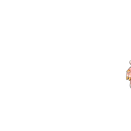
お問い合わせ
記事リクエスト
ログイン
LINK
muevoクラウドファンディング
muevoコミュニティ
ぶいクラ！by muevo
FUKAKACHI+
Follow us