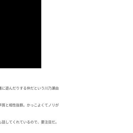
緒に遊んだりする仲だという川乃瀬由
声質と相性抜群。かっこよくてノリが
も話してくれているので、要注目だ。