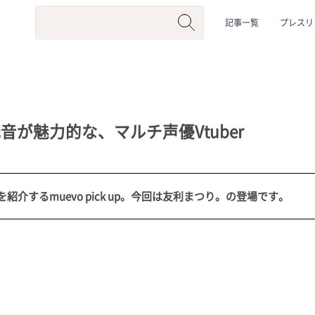
記事一覧
プレスリ
が魅力的な、マルチ声優Vtuber
介するmuevo pick up。今回は友利まつり。の登場です。
系
#動物系
#企業公式
#個人勢
#Vtuberグループ