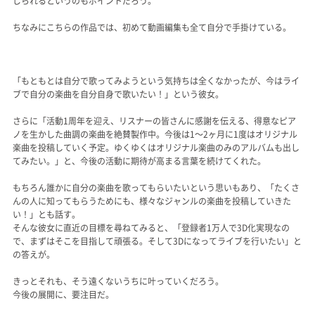
じられるというのもポイントだろう。
ちなみにこちらの作品では、初めて動画編集も全て自分で手掛けている。
「もともとは自分で歌ってみようという気持ちは全くなかったが、今はライ
ブで自分の楽曲を自分自身で歌いたい！」という彼女。
さらに「活動1周年を迎え、リスナーの皆さんに感謝を伝える、得意なピア
ノを生かした曲調の楽曲を絶賛製作中。今後は1～2ヶ月に1度はオリジナル
楽曲を投稿していく予定。ゆくゆくはオリジナル楽曲のみのアルバムも出し
てみたい。」と、今後の活動に期待が高まる言葉を続けてくれた。
もちろん誰かに自分の楽曲を歌ってもらいたいという思いもあり、「たくさ
んの人に知ってもらうためにも、様々なジャンルの楽曲を投稿していきた
い！」とも話す。
そんな彼女に直近の目標を尋ねてみると、「登録者1万人で3D化実現なの
で、まずはそこを目指して頑張る。そして3Dになってライブを行いたい」と
の答えが。
きっとそれも、そう遠くないうちに叶っていくだろう。
今後の展開に、要注目だ。