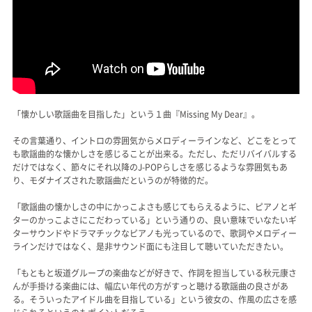
「懐かしい歌謡曲を目指した」という１曲『Missing My Dear』。
その言葉通り、イントロの雰囲気からメロディーラインなど、どこをとって
も歌謡曲的な懐かしさを感じることが出来る。ただし、ただリバイバルする
だけではなく、節々にそれ以降のJ-POPらしさを感じるような雰囲気もあ
り、モダナイズされた歌謡曲だというのが特徴的だ。
「歌謡曲の懐かしさの中にかっこよさも感じてもらえるように、ピアノとギ
ターのかっこよさにこだわっている」という通りの、良い意味でいなたいギ
ターサウンドやドラマチックなピアノも光っているので、歌詞やメロディー
ラインだけではなく、是非サウンド面にも注目して聴いていただきたい。
「もともと坂道グループの楽曲などが好きで、作詞を担当している秋元康さ
んが手掛ける楽曲には、幅広い年代の方がすっと聴ける歌謡曲の良さがあ
る。そういったアイドル曲を目指している」という彼女の、作風の広さを感