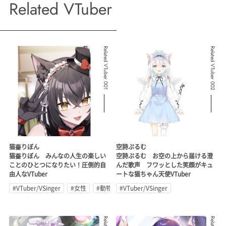
Related VTuber
Related VTuber 001
Related VTuber 002
猫薔りぼん
空詩ぷるむ
猫薔りぼん みんなの人生の楽しい
空詩ぷるむ お空の上から届ける澄
ことのひとつになりたい！圧倒的自
んだ歌声 フワッとした笑顔がキュ
由人なVTuber
ートな猫ちゃん天使VTuber
#VTuber/VSinger
#女性
#動物系
#VTuber/VSinger