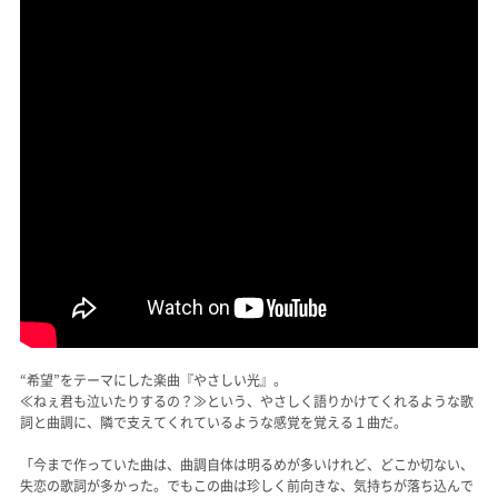
“希望”をテーマにした楽曲『やさしい光』。
≪ねぇ君も泣いたりするの？≫という、やさしく語りかけてくれるような歌
詞と曲調に、隣で支えてくれているような感覚を覚える１曲だ。
「今まで作っていた曲は、曲調自体は明るめが多いけれど、どこか切ない、
失恋の歌詞が多かった。でもこの曲は珍しく前向きな、気持ちが落ち込んで