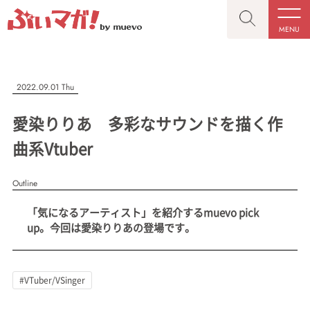
MENU
CLOSE
CLOSE
ぶいマガ！
記事を検索する
2022.09.01 Thu
“推しへの応援を形にする”VTuber専門メディア
愛染りりあ 多彩なサウンドを描く作
曲系Vtuber
Outline
人気ワード
MENU
「気になるアーティスト」を紹介するmuevo pick
記事一覧
#VTuber/VSinger
#男性
#女性
#バ美肉
#男の娘
up。今回は愛染りりあの登場です。
プレスリリース一覧
#獣系
#動物系
#企業公式
#個人勢
#Vtuberグループ
会社概要
#VTuber/VSinger
お問い合わせ