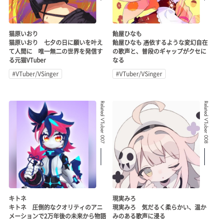
猫原いおり
飴屋ひなも
猫原いおり 七夕の日に願いを叶え
飴屋ひなも 憑依するような変幻自在
て人間に 唯一無二の世界を発信す
の歌声と、普段のギャップがクセに
る元猫VTuber
なる
#VTuber/VSinger
#VTuber/VSinger
Related VTuber 007
Related VTuber 008
キトネ
現実みろ
キトネ 圧倒的なクオリティのアニ
現実みろ 気だるく柔らかい、温か
メーションで2万年後の未来から物語
みのある歌声に浸る