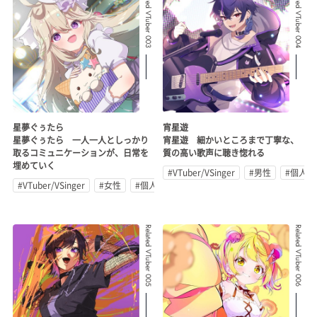
Related VTuber 003
Related VTuber 004
星夢ぐぅたら
宵星遊
星夢ぐぅたら 一人一人としっかり
宵星遊 細かいところまで丁寧な、
取るコミュニケーションが、日常を
質の高い歌声に聴き惚れる
埋めていく
#VTuber/VSinger
#男性
#個人勢
#VTuber/VSinger
#女性
#個人勢
Related VTuber 005
Related VTuber 006