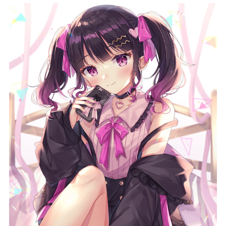
記事リクエスト
ログイン
LINK
muevoクラウドファンディング
muevoコミュニティ
ぶいクラ！by muevo
FUKAKACHI+
Follow us
Official SNS