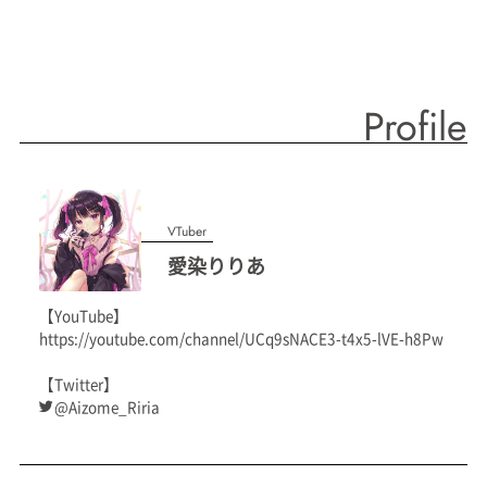
Profile
VTuber
愛染りりあ
【YouTube】
https://youtube.com/channel/UCq9sNACE3-t4x5-lVE-h8Pw
【Twitter】
@Aizome_Riria