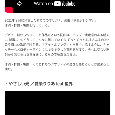
2021年９月に発信した初めてのオリジナル楽曲『瞬息ジレンマ』。
作詞・作曲・編曲を行っている。
デビュー前から作っていた作品だという同曲は、ポップで疾走感のある明る
い曲調に、≪どうしてこんなに離れていても ずっとずっと心揺さぶるの≫と
歌う切ない歌詞が映える。「アイドルソング」と自身でも話すように、キャ
ッチーなメロディーラインにはキラキラした雰囲気が漂う。それは切ない歌
詞から感じられる青春感によるものでもあるだろう。
作詞・作曲・編曲、そのどれものクオリティの高さを感じることが出来る１
曲だ。
・やさしい光 ／愛染りりあ feat.星界