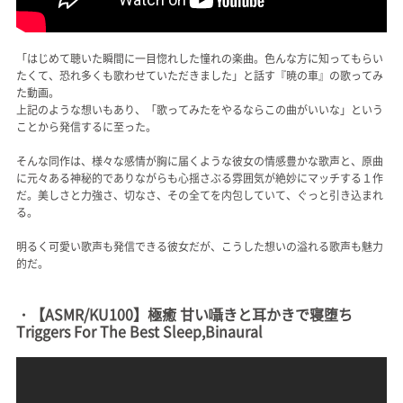
「はじめて聴いた瞬間に一目惚れした憧れの楽曲。色んな方に知ってもらい
たくて、恐れ多くも歌わせていただきました」と話す『暁の車』の歌ってみ
た動画。
上記のような想いもあり、「歌ってみたをやるならこの曲がいいな」という
ことから発信するに至った。
そんな同作は、様々な感情が胸に届くような彼女の情感豊かな歌声と、原曲
に元々ある神秘的でありながらも心揺さぶる雰囲気が絶妙にマッチする１作
だ。美しさと力強さ、切なさ、その全てを内包していて、ぐっと引き込まれ
る。
明るく可愛い歌声も発信できる彼女だが、こうした想いの溢れる歌声も魅力
的だ。
・【ASMR/KU100】極癒 甘い囁きと耳かきで寝堕ち
Triggers For The Best Sleep,Binaural