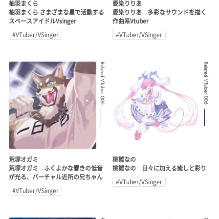
柚羽まくら
愛染りりあ
柚羽まくら さまざまな星で活動する
愛染りりあ 多彩なサウンドを描く
スペースアイドルVsinger
作曲系Vtuber
#VTuber/VSinger
#VTuber/VSinger
Related VTuber 005
Related VTuber 006
荒塚オガミ
桃雛なの
荒塚オガミ ふくよかな響きの低音
桃雛なの 日々に加える癒しと彩り
が光る、バーチャル近所の兄ちゃん
#VTuber/VSinger
#VTuber/VSinger