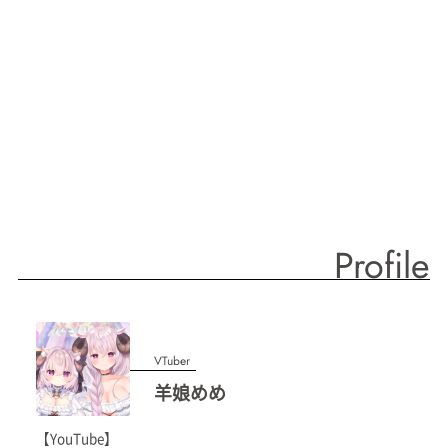
Profile
VTuber
羊娘めめ
【YouTube】