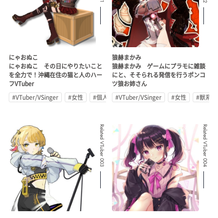
にゃおぬこ
狼赫まかみ
にゃおぬこ その日にやりたいこと
狼赫まかみ ゲームにプラモに雑談
を全力で！沖縄在住の猫と人のハー
にと、そそられる発信を行うポンコ
フVTuber
ツ狼お姉さん
#VTuber/VSinger
#女性
#個人勢
#VTuber/VSinger
#女性
#獣系
Related VTuber 003
Related VTuber 004