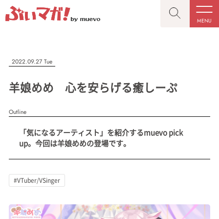
MENU
CLOSE
CLOSE
ぶいマガ！
記事を検索する
2022.09.27 Tue
“推しへの応援を形にする”VTuber専門メディア
羊娘めめ 心を安らげる癒しーぷ
Outline
人気ワード
「気になるアーティスト」を紹介するmuevo pick
MENU
up。今回は羊娘めめの登場です。
記事一覧
#VTuber/VSinger
#男性
#女性
#バ美肉
#男の娘
プレスリリース一覧
#獣系
#動物系
#企業公式
#個人勢
#VTuber/VSinger
#Vtuberグループ
会社概要
お問い合わせ