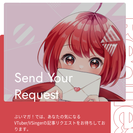
Req
Send Your
Request
ぶいマガ！では、あなたの気になる
VTuber/VSingerの記事リクエストをお待ちしてお
ります。