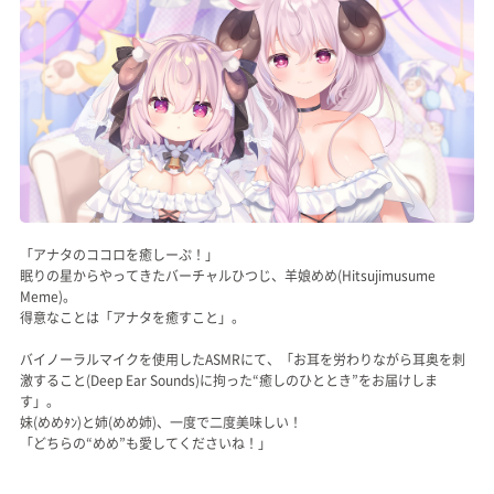
記事リクエスト
ログイン
LINK
muevoクラウドファンディング
muevoコミュニティ
「アナタのココロを癒しーぷ！」
眠りの星からやってきたバーチャルひつじ、羊娘めめ(Hitsujimusume
ぶいクラ！by muevo
Meme)。
得意なことは「アナタを癒すこと」。
FUKAKACHI+
バイノーラルマイクを使用したASMRにて、「お耳を労わりながら耳奥を刺
激すること(Deep Ear Sounds)に拘った“癒しのひととき”をお届けしま
す」。
Follow us
妹(めめﾀﾝ)と姉(めめ姉)、一度で二度美味しい！
「どちらの“めめ”も愛してくださいね！」
Official SNS