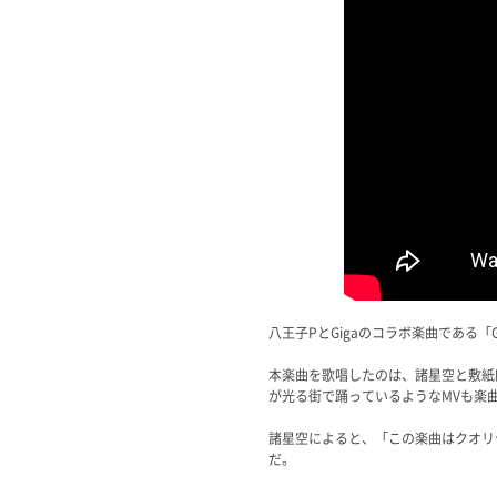
八王子PとGigaのコラボ楽曲である
本楽曲を歌唱したのは、諸星空と敷紙
が光る街で踊っているようなMVも楽
諸星空によると、「この楽曲はクオリ
だ。