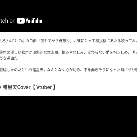
O（西沢さんP）のボカロ曲「夜もすがら君想ふ」。彼にとって初投稿にあたる歌ってみ
星空の優しい歌声が印象的な本楽曲。悩みや悲しみ、変わらない愛を抱きしめ、明
うな選曲だ。
歌唱したのだという諸星天。なんとなく心が沈み、下を向きそうになった時にぜひ
星天Cover【 Vtuber 】