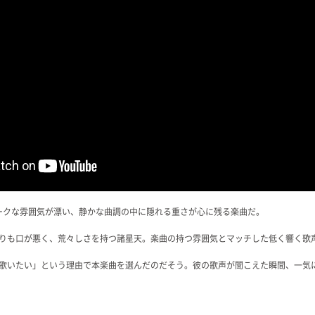
ダークな雰囲気が漂い、静かな曲調の中に隠れる重さが心に残る楽曲だ。
りも口が悪く、荒々しさを持つ諸星天。楽曲の持つ雰囲気とマッチした低く響く歌
歌いたい」という理由で本楽曲を選んだのだそう。彼の歌声が聞こえた瞬間、一気