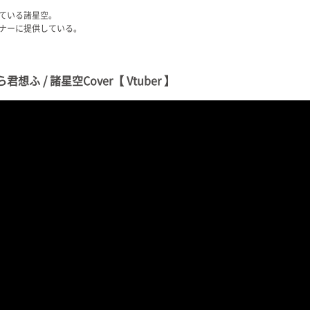
ている諸星空。
ナーに提供している。
ふ / 諸星空Cover【 Vtuber 】