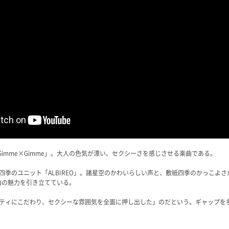
「Gimme×Gimme」。大人の色気が漂い、セクシーさを感じさせる楽曲である。
四季のユニット「ALBIREO」。諸星空のかわいらしい声と、敷紙四季のかっこよ
曲の魅力を引き立てている。
ティにこだわり、セクシーな雰囲気を全面に押し出した」のだという。ギャップを