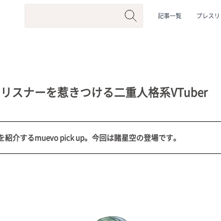
記事一覧
プレスリ
リスナーを惹きつける二重人格系VTuber
介するmuevo pick up。今回は諸星空の登場です。
系
#動物系
#企業公式
#個人勢
#Vtuberグループ