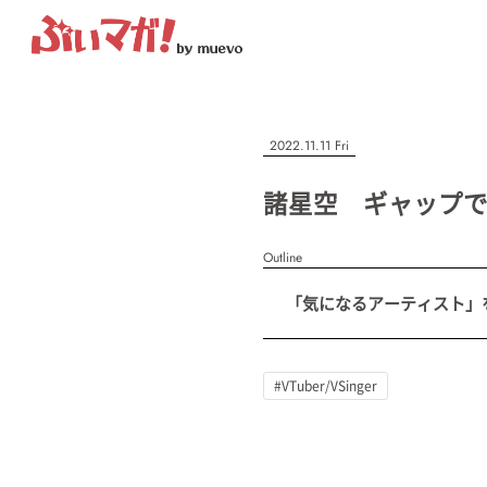
ぶいマガ！
記事を検索する
2022.11.11 Fri
“推しへの応援を形にする”VTuber専門メディア
諸星空 ギャップで
Outline
人気ワード
「気になるアーティスト」を紹
MENU
#VTuber/VSinger
#男性
#女性
#バ美肉
#男の娘
#獣
記事一覧
#VTuber/VSinger
プレスリリース一覧
会社概要