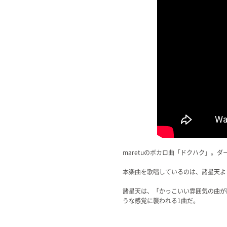
maretuのボカロ曲「ドクハク」。
本楽曲を歌唱しているのは、諸星天よ
諸星天は、「かっこいい雰囲気の曲が
うな感覚に襲われる1曲だ。