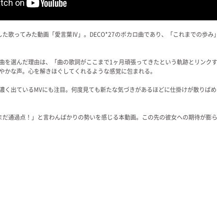
した歌ってみた動画「愛言葉Ⅳ」。DECO*27のボカロ曲であり、「これまでの歩
曲を選んだ理由は、「曲の歌詞がここまで1ヶ月頑張ってきたという軌跡とリンク
やかな声。心を解きほぐしてくれるような感覚に包まれる。
濃く出ているMVにも注目。何度見ても新たな気づきがあるほどに仕掛けが散りば
まだ通過点！」と言わんばかりの勢いを感じる本動画。この先の彼女への期待が膨ら