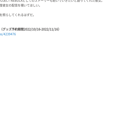
OJECT NEBULAとしてのストーリーも紡いでいきたいと語ってくれた彼女。
度彼女の配信を覗いてほしい。
を照らしてくれるはずだ。
予約期間2022/10/16-2022/11/16）
ems/4239476