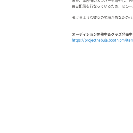
また、事務所のメンバーも増やし、PR
毎日配信を行なっているため、ぜひ一
弾けるような彼女の笑顔があなたの心
オーディション開催中＆グッズ発売中（グッズ
https://projectnebula.booth.pm/it