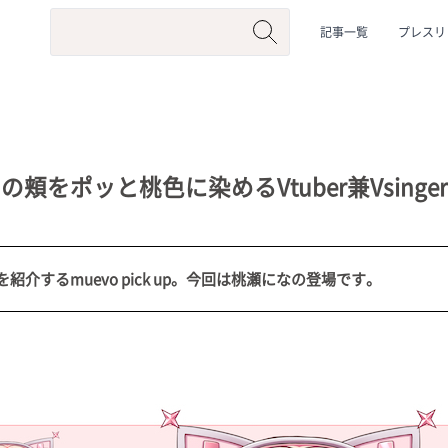
記事一覧
プレスリ
をポッと桃色に染めるVtuber兼Vsinger
介するmuevo pick up。今回は桃瀬になの登場です。
系
#動物系
#企業公式
#個人勢
#Vtuberグループ