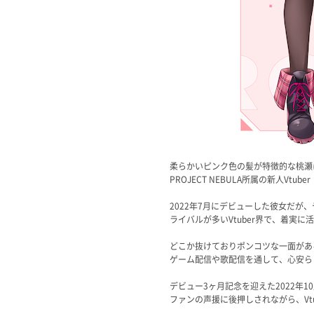
Official SNS
柔らかいピンク色の髪が特徴的な桃瀬
PROJECT NEBULA所属の新人Vt
2022年7月にデビューした彼女だが、
ライバルが多いVtuber界で、着実
どこか抜けておりポンコツな一面があ
ゲーム配信や歌配信を通して、心安ら
デビュー3ヶ月記念を迎えた2022年1
ファンの声援に後押しされながら、Vtub