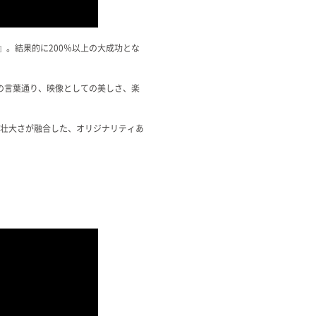
)』。結果的に200％以上の大成功とな
の言葉通り、映像としての美しさ、楽
麗な壮大さが融合した、オリジナリティあ