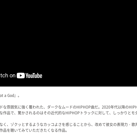
 a God』。
な雰囲気に強く覆われた、ダークなムードのHIPHOP曲だ。2020年代以降のHI
な作品で、驚かされるのはその近代的なHIPHOPトラックに対して、しっかりとモ
なく、ゾクッとするようなカッコよさを感じることから、改めて彼女の表現力・歌
作品を聴いてみていただきたくなる作品。