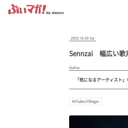
ぶいマガ！
記事を検索する
2022.12.03 Sat
“推しへの応援を形にする”VTuber専門メディア
Sennzai 幅広
Outline
人気ワード
「気になるアーティスト」を紹介
MENU
#VTuber/VSinger
#男性
#女性
#バ美肉
#男の娘
#獣
記事一覧
#VTuber/VSinger
プレスリリース一覧
会社概要