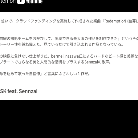
いで、クラウドファンディングを実施して作成された楽曲『RedemptioN (贖罪
前線の撮影チームをお呼びして、実現できる最大限の作品を制作できた」というそ
トーリー性を兼ね備えた、見ているだけで引き込まれる作品となっている。
映像に負けない仕上がりだ。bermei.inazawa氏によるハードなビート感と美
ラートでさらなる美と人間的な感情をプラスするSennzaiの歌声。
命を込めて歌った自信作」と言葉にふさわしい１作だ。
K feat. Sennzai