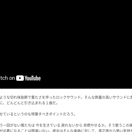
ような切れ味抜群で重たさを伴ったロックサウンド。そんな熱量の高いサウンドに
に、どんどんと引き込まれる１曲だ。
せているというのも特筆すべきポイントだろう。
う一回がない僕たちは 今を生きている 戻れないから 命燃やせる≫。そう歌うこの
が必要になることは間違いない。彼女はそんな楽曲に対して、真正面から熱い気持