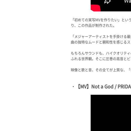
「初めての実写MVを作りたい」という想
り、この作品が制作された。
「メジャーアーティストを手掛ける最
曲の独特なムードと親和性を感じるス
もちろんサウンドも、ハイクオリティの
ふれる世界観。そこに圧巻の高音とビブ
映像と歌と音、その全てが上質な、「
・【MV】Not a God / PRIDAS