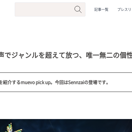
記事一覧
プレスリ
い歌声でジャンルを超えて放つ、唯一無二の個
するmuevo pick up。今回はSennzaiの登場です。
系
#動物系
#企業公式
#個人勢
#Vtuberグループ