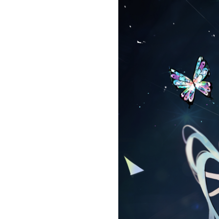
お問い合わせ
記事リクエスト
ログイン
LINK
muevoクラウドファンディング
muevoコミュニティ
ぶいクラ！by muevo
FUKAKACHI+
Follow us