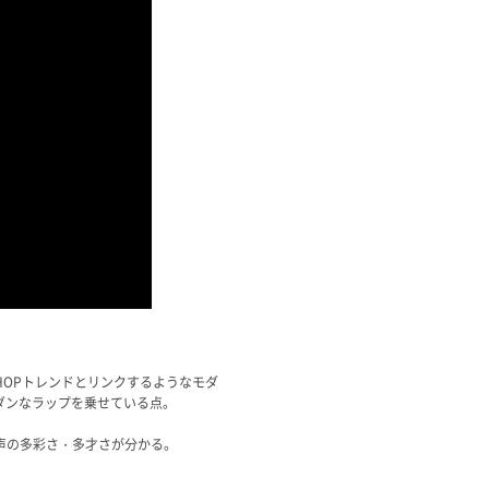
PHOPトレンドとリンクするようなモダ
ダンなラップを乗せている点。
声の多彩さ・多才さが分かる。