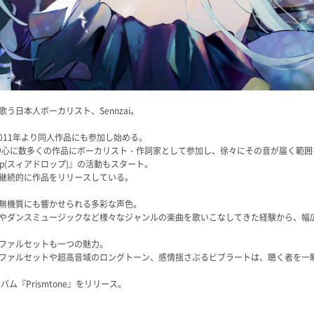
う日本人ボーカリスト、Sennzai。
2011年より同人作品にも参加し始める。
を中心に数多くの作品にボーカリスト・作詞家として参加し、徐々にその音が届く範囲
rop(スィアドロップ)』の活動もスタート。
継続的に作品をリリースしている。
無機質にも響かせられる多彩な声色。
やダンスミュージックなど様々なジャンルの楽曲を歌いこなしてきた経験から、幅
ファルセットも一つの魅力。
ファルセットや超高音域のロングトーン、感情揺さぶるビブラートは、聴く者を一
バム『Prismtone』をリリース。