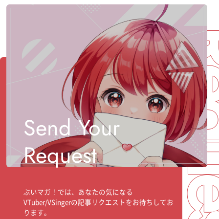
Req
Send Your
Request
ぶいマガ！では、あなたの気になる
VTuber/VSingerの記事リクエストをお待ちしてお
ります。