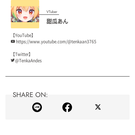
VTuber
甜瓜あん
【YouTube】
https://www.youtube.com/@tenkaan3765
【Twitter】
@TenkaAndes
SHARE ON: