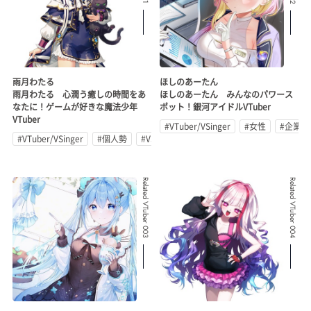
雨月わたる
ほしのあーたん
雨月わたる 心潤う癒しの時間をあ
ほしのあーたん みんなのパワース
なたに！ゲームが好きな魔法少年
ポット！銀河アイドルVTuber
VTuber
#VTuber/VSinger
#女性
#企業公
#VTuber/VSinger
#個人勢
#VStreamer
Related VTuber 003
Related VTuber 004