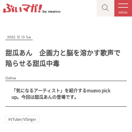
MENU
CLOSE
CLOSE
ぶいマガ！
記事を検索する
2022.12.13 Tue
“推しへの応援を形にする”VTuber専門メディア
甜瓜あん 企画力と脳を溶かす歌声で
陥らせる甜瓜中毒
Outline
人気ワード
MENU
「気になるアーティスト」を紹介するmuevo pick
記事一覧
#VTuber/VSinger
#男性
#女性
#バ美肉
#男の娘
up。今回は甜瓜あんの登場です。
プレスリリース一覧
#獣系
#動物系
#企業公式
#個人勢
#Vtuberグループ
会社概要
#VTuber/VSinger
お問い合わせ