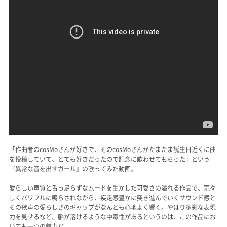
「作曲者のcosMoさんが好きで、そのcosMoさんがたまたま誕生日近くに曲
を投稿していて、とても好きだったので記念に歌わせてもらった」という
『異常な音を出すガール』の歌ってみた動画。
愛らしい声質と舌っ足らずなムードを生かした可愛さの溢れる作品で、荒々
しくパワフルに鳴らされながら、疾走感豊かに突き進んでいくサウンド感と
その歌声の愛らしさのギャップがなんとも心地よく響く。やはり多彩な表現
力を見せるなど、脳が溶けるような中毒性があるというのは、この作品にお
いても一つの魅力だ。