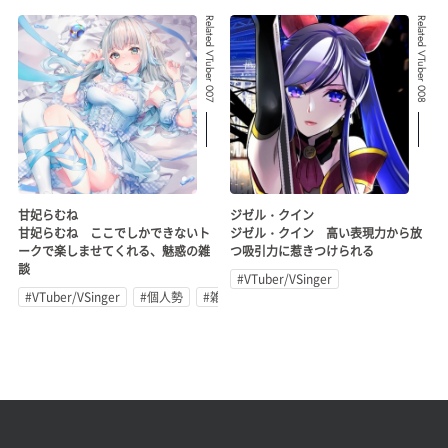
Related VTuber 007
Related VTuber 008
甘妃らむね
ジゼル・クイン
甘妃らむね ここでしかできないト
ジゼル・クイン 高い表現力から放
ークで楽しませてくれる、魅惑の雑
つ吸引力に惹きつけられる
談
#VTuber/VSinger
#VTuber/VSinger
#個人勢
#雑談