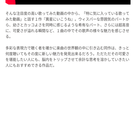
そんな注目度の高い歌ってみた動画の中から、「特に気に入っている歌って
みた動画」と話す１作『異星にいこうね』。ウィスパーな雰囲気のパートか
ら、幼さとカッコよさを同時に感じるような希有なパート、さらには超高音
に、可愛さが溢れる瞬間など、１曲の中でその歌声の様々な魅力を感じさせ
る。
多彩な表現力で聴く者を確かに楽曲の世界観の中に引き込む同作は、きっと
何度聴いてもその度に新しい魅力を発見出来るだろう。ただただその可愛さ
を堪能したい人にも、脳内をトリップさせて余計な思考を溶かしていきたい
人にもおすすめできる作品だ。