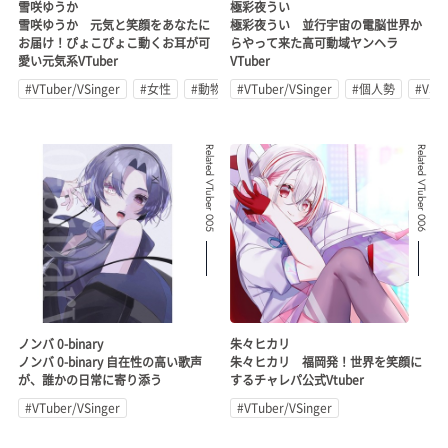
雪咲ゆうか
極彩夜うい
雪咲ゆうか 元気と笑顔をあなたに
極彩夜うい 並行宇宙の電脳世界か
お届け！ぴょこぴょこ動くお耳が可
らやって来た高可動域ヤンヘラ
愛い元気系VTuber
VTuber
#VTuber/VSinger
#女性
#動物系
#VTuber/VSinger
#個人勢
#VSt
Related VTuber 005
Related VTuber 006
ノンバ 0-binary
朱々ヒカリ
ノンバ 0-binary 自在性の高い歌声
朱々ヒカリ 福岡発！世界を笑顔に
が、誰かの日常に寄り添う
するチャレパ公式Vtuber
#VTuber/VSinger
#VTuber/VSinger