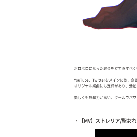
ボロボロになった教会を立て直すべく
YouTube、Twitterをメイン
オリジナル楽曲にも定評があり、活動
美しくも攻撃力が高い、クールでパワ
・【MV】ストレリア/聖女