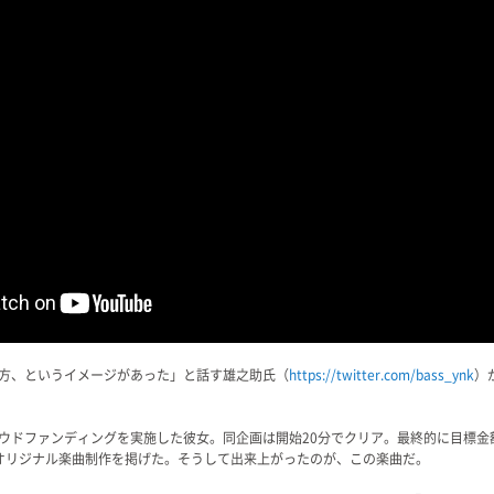
方、というイメージがあった」と話す雄之助氏（
https://twitter.com/bass_ynk
）
たクラウドファンディングを実施した彼女。同企画は開始20分でクリア。最終的に目標
オリジナル楽曲制作を掲げた。そうして出来上がったのが、この楽曲だ。