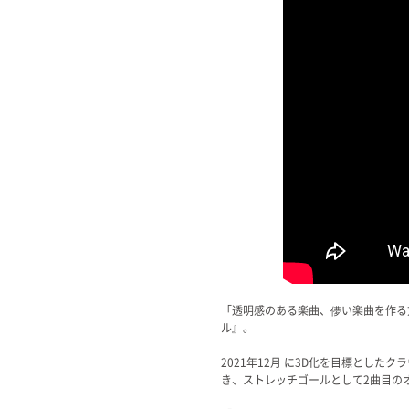
「透明感のある楽曲、儚い楽曲を作る
ル』。
2021年12月 に3D化を目標とし
き、ストレッチゴールとして2曲目の