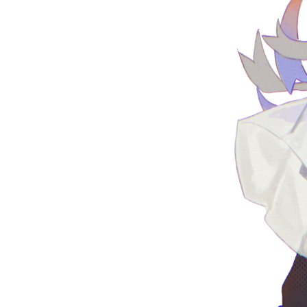
Official SNS