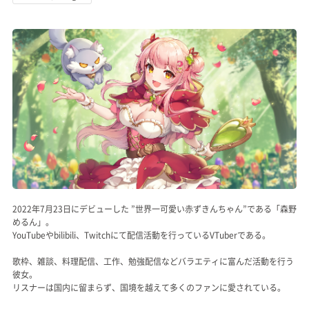
記事リクエスト
ログイン
LINK
muevoクラウドファンディング
muevoコミュニティ
ぶいクラ！by muevo
2022年7月23日にデビューした ”世界一可愛い赤ずきんちゃん”である「森野
FUKAKACHI+
めるん」。
YouTubeやbilibili、Twitchにて配信活動を行っているVTuberである。
Follow us
歌枠、雑談、料理配信、工作、勉強配信などバラエティに富んだ活動を行う
彼女。
Official SNS
リスナーは国内に留まらず、国境を越えて多くのファンに愛されている。