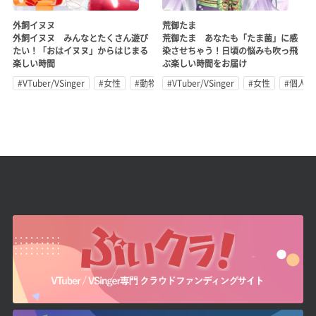
外飼イヌヌ
荒御たま
外飼イヌヌ みんなとたくさん遊び
荒御たま あなたも「たま菌」に感
たい！「おはイヌヌ」からはじまる
染させちゃう！日頃の悩みも吹っ飛
楽しい時間
ぶ楽しい時間をお届け
#VTuber/VSinger
#女性
#動物系
#VTuber/VSinger
#女性
#個人勢