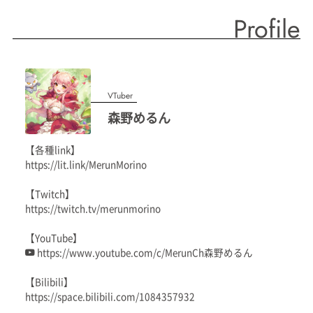
Profile
VTuber
森野めるん
【各種link】
https://lit.link/MerunMorino
【Twitch】
https://twitch.tv/merunmorino
【YouTube】
https://www.youtube.com/c/MerunCh森野めるん
【Bilibili】
https://space.bilibili.com/1084357932