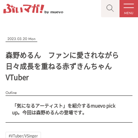
MENU
CLOSE
CLOSE
ぶいマガ！
記事を検索する
2023.03.20 Mon
“推しへの応援を形にする”VTuber専門メディア
森野めるん ファンに愛されながら
日々成長を重ねる赤ずきんちゃん
VTuber
人気ワード
MENU
Outline
記事一覧
#VTuber/VSinger
#男性
#女性
#バ美肉
#男の娘
「気になるアーティスト」を紹介するmuevo pick
プレスリリース一覧
#獣系
#動物系
#企業公式
#個人勢
up。今回は森野めるんの登場です。
#Vtuberグループ
会社概要
お問い合わせ
#VTuber/VSinger