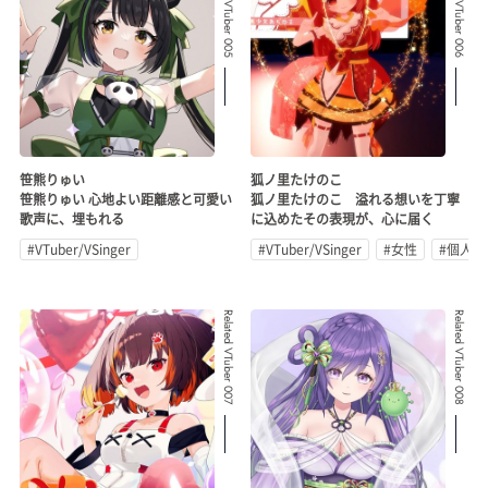
Related VTuber 005
Related VTuber 006
笹熊りゅい
狐ノ里たけのこ
笹熊りゅい 心地よい距離感と可愛い
狐ノ里たけのこ 溢れる想いを丁寧
歌声に、埋もれる
に込めたその表現が、心に届く
#VTuber/VSinger
#VTuber/VSinger
#女性
#個人勢
Related VTuber 007
Related VTuber 008