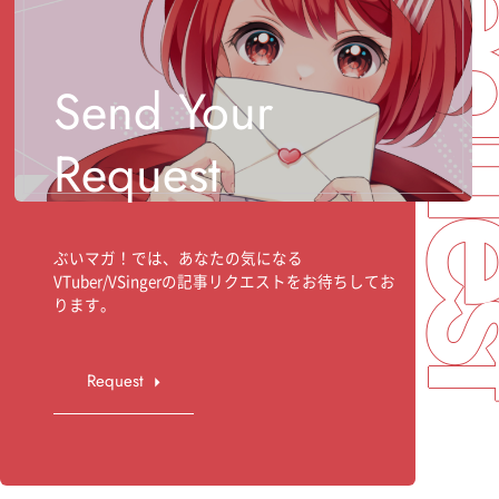
Req
Send Your
Request
ぶいマガ！では、あなたの気になる
VTuber/VSingerの記事リクエストをお待ちしてお
ります。
Request