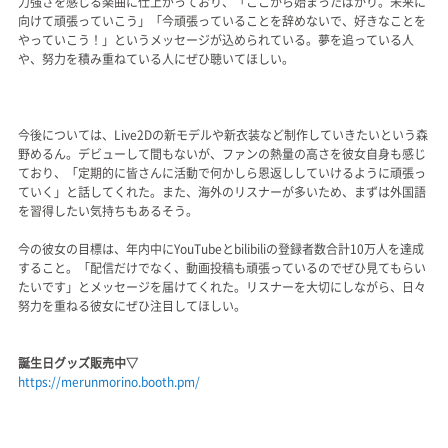
力強さを感じる楽曲に仕上がっており、「ここから始まったばかり。未来に
向けて頑張っていこう」「今頑張っていることを辞めないで、好きなことを
やっていこう！」というメッセージが込められている。夢を追っている人
や、努力を積み重ねている人にぜひ聴いてほしい。
今後については、Live2Dの新モデルや新衣装など制作していきたいという森
野めるん。デビューして間もないが、ファンの熱量の高さを彼女自身も感じ
ており、「定期的に皆さんに活動で何かしら恩返ししていけるように頑張っ
ていく」と話してくれた。また、海外のリスナーが多いため、まずは外国語
を習得したい気持ちもあるそう。
今の彼女の目標は、年内中にYouTubeとbilibiliの登録者数合計10万人を達成
すること。「配信だけでなく、動画投稿も頑張っているのでぜひ見てもらい
たいです」とメッセージを届けてくれた。リスナーを大切にしながら、日々
努力を重ねる彼女にぜひ注目してほしい。
誕生日グッズ販売中▽
https://merunmorino.booth.pm/