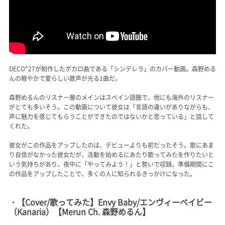
DECO*27が制作したボカロ曲である「シンデレラ」のカバー動画。森野める
んの軽やかで愛らしい歌声が光る1曲だ。
森野めるんのリスナー層のメインはスペイン語圏で、他にも海外のリスナー
がとても多いそう。この動画について彼女は「言語の違いがありながらも、
声に魅力を感じてもらうことができたのではないかと思っている」と話して
くれた。
彼女がこの作品をアップしたのは、デビューよりも前だったそう。歌にあま
り自信がなかった彼女だが、活動を始めるにあたり歌ってみたを作りたいと
いう気持ちがあり、夜中に「やってみよう！」と勢いで収録。準備期間にこ
の作品をアップしたことで、多くの人に知られるきっかけになった。
・【Cover/歌ってみた】Envy Baby/エンヴィーベイビー
（Kanaria）【Merun Ch. 森野めるん】