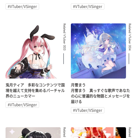
#VTuber/VSinger
#VTuber/VSinger
Related VTuber 003
Related VTuber 004
兎月ティア 多彩なコンテンツで国
月雪まう
境を越えて支持を集めるバーチャル
月雪まう 真っすぐな歌声であなた
界のニューカマー
の心に普遍的な物語とメッセージを
届ける
#VTuber/VSinger
#VTuber/VSinger