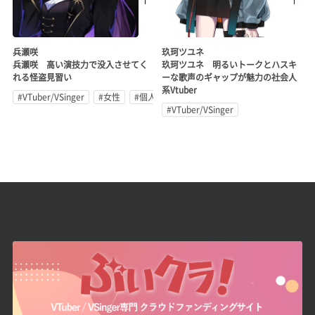
兵瀬咲
玖珂ツユネ
兵瀬咲 高い演技力で没入させてく
玖珂ツユネ 明るいトークとハスキ
れる怪盗見習い
ーな歌声のギャップが魅力の社会人
系Vtuber
#VTuber/VSinger
#女性
#個人勢
#VTuber/VSinger