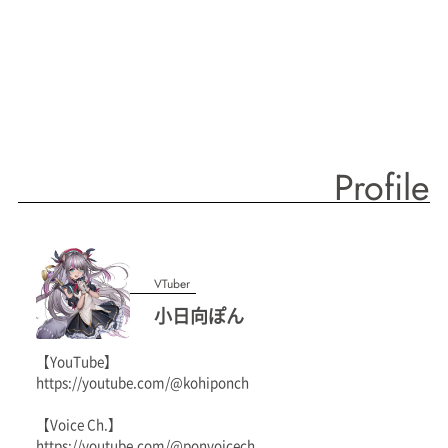
Profile
VTuber
小日向ぽん
【YouTube】
https://youtube.com/@kohiponch
【Voice Ch.】
https://youtube.com/@ponvoicech