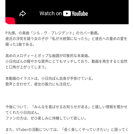
P丸様。の楽曲「シル・ヴ・プレジデント」のカバー動画。
彼氏の浮気を疑う女の子が「私が大統領になったら」と彼氏への重めの愛を
綴った1曲である。
高めのメロディーとポップな曲調が印象的な本楽曲。
小日向ぽんの軽やかな歌声にとてもマッチしており、動画を再生すると自然
と口角が上がってしまう。
本動画のイラストは、小日向ぽん自身が手掛けている。
歌声と合わせて、彼女の画力にも注目だ。
今後について、「みんなを喜ばせるお知らせがある」と嬉しい情報を聞かせ
てくれた小日向ぽん。
ファンの方は、ぜひ楽しみに待機していて欲しい。
また、VTuberの活動については、「長く楽しくやっていきたい」と語ってく