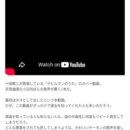
十田敬三が歌唱している「デビルマンのうた」のカバー動画。
天真爛漫な小日向ぽんの歌声が響く1本だ。
最初はネタとして出したという本動画。
だが、この動画がきっかけで彼女を知ってくれた人も多いのだそう。
原曲を知っている人も知らない人も、謎の中毒性に何度もリピート再生して
しまうだろう。
どんな悪事をされても許してしまうような、かわいいデーモンの歌声を楽し