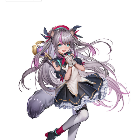
記事リクエスト
ログイン
LINK
muevoクラウドファンディング
muevoコミュニティ
ぶいクラ！by muevo
FUKAKACHI+
Follow us
Official SNS