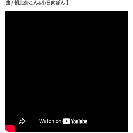
曲 / 朝比奈こん&小日向ぽん 】