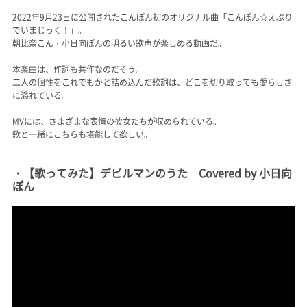
2022年9月23日に公開されたこんぽん初のオリジナル曲「こんぽん☆えぶり
でいまじっく！」。
朝比奈こん・小日向ぽんの明るい歌声が楽しめる動画だ。
本楽曲は、作詞も共作なのだそう。
二人の個性をこれでもかと詰め込んだ歌詞は、どこを切り取っても愛らしさ
に溢れている。
MVには、さまざまな表情の彼女たちが収められている。
歌と一緒にこちらも堪能して欲しい。
・【歌ってみた】デビルマンのうた Covered by 小日向
ぽん