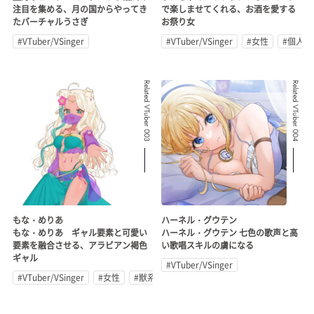
注目を集める、月の国からやってき
で楽しませてくれる、お酒を愛する
たバーチャルうさぎ
お祭り女
#VTuber/VSinger
#VTuber/VSinger
#女性
#個人勢
Related VTuber 003
Related VTuber 004
もな・めりあ
ハーネル・グウテン
もな・めりあ ギャル要素と可愛い
ハーネル・グウテン 七色の歌声と高
要素を融合させる、アラビアン褐色
い歌唱スキルの虜になる
ギャル
#VTuber/VSinger
#VTuber/VSinger
#女性
#獣系