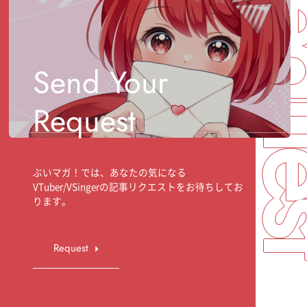
Req
Send Your
Request
ぶいマガ！では、あなたの気になる
VTuber/VSingerの記事リクエストをお待ちしてお
ります。
Request