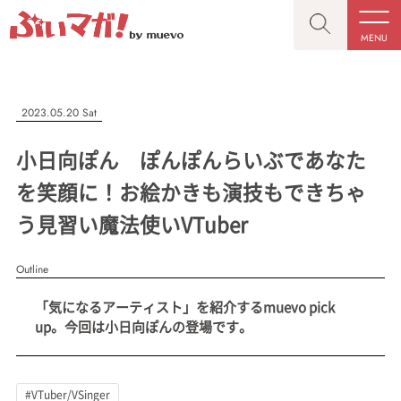
MENU
CLOSE
CLOSE
ぶいマガ！
記事を検索する
2023.05.20 Sat
“推しへの応援を形にする”VTuber専門メディア
小日向ぽん ぽんぽんらいぶであなた
を笑顔に！お絵かきも演技もできちゃ
う見習い魔法使いVTuber
人気ワード
MENU
Outline
記事一覧
#VTuber/VSinger
#男性
#女性
#バ美肉
#男の娘
「気になるアーティスト」を紹介するmuevo pick
プレスリリース一覧
#獣系
#動物系
#企業公式
#個人勢
up。今回は小日向ぽんの登場です。
#Vtuberグループ
会社概要
お問い合わせ
#VTuber/VSinger