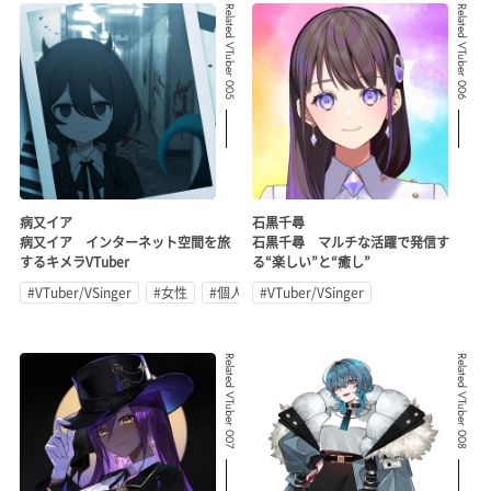
Related VTuber 005
Related VTuber 006
病又イア
石黒千尋
病又イア インターネット空間を旅
石黒千尋 マルチな活躍で発信す
するキメラVTuber
る“楽しい”と“癒し”
#VTuber/VSinger
#女性
#個人勢
#VTuber/VSinger
Related VTuber 007
Related VTuber 008