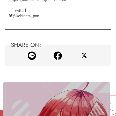
【Twitter】
@kohinata_pon
SHARE ON: