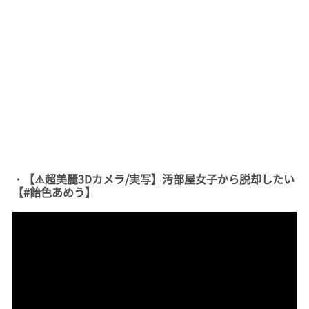
・【⚠️超美麗3Dカメラ/実写】汚部屋女子から脱却したい
【#飴色あめう】