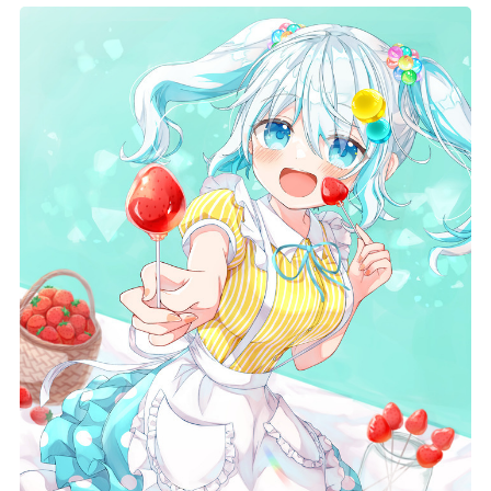
記事リクエスト
ログイン
LINK
muevoクラウドファンディング
muevoコミュニティ
ぶいクラ！by muevo
FUKAKACHI+
Follow us
Official SNS