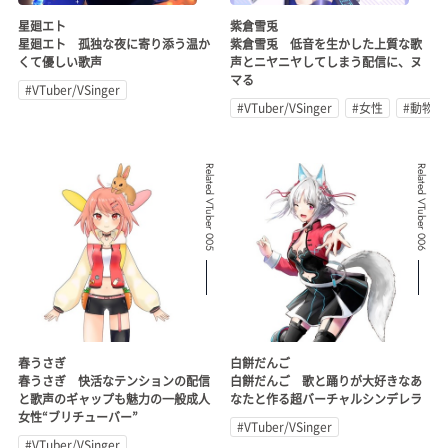
星廻エト
紫倉雪兎
星廻エト 孤独な夜に寄り添う温か
紫倉雪兎 低音を生かした上質な歌
くて優しい歌声
声とニヤニヤしてしまう配信に、ヌ
マる
#VTuber/VSinger
#VTuber/VSinger
#女性
#動物系
Related VTuber 005
Related VTuber 006
春うさぎ
白餅だんご
春うさぎ 快活なテンションの配信
白餅だんご 歌と踊りが大好きなあ
と歌声のギャップも魅力の一般成人
なたと作る超バーチャルシンデレラ
女性“ブリチューバー”
#VTuber/VSinger
#VTuber/VSinger