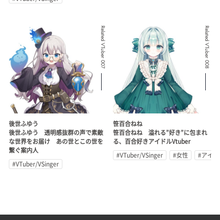
Related VTuber 007
Related VTuber 008
後世ふゆう
笹百合ねね
後世ふゆう 透明感抜群の声で素敵
笹百合ねね 溢れる”好き”に包まれ
な世界をお届け あの世とこの世を
る、百合好きアイドルVtuber
繋ぐ案内人
#VTuber/VSinger
#女性
#アイド
#VTuber/VSinger