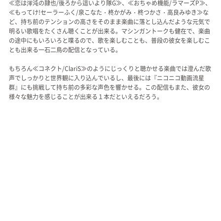
≪恋は渾沌の隷也/後ろから這いより隊G≫、≪おちゃめ機能/ラマーズP≫、
≪もってけ!セーラーふく/泉こなた・柊かがみ・柊つかさ・高良みゆき≫な
ど、持ち前のテンションの高さをそのまま楽曲に落とし込んだような元気で
明るい歌唱をたくさん聴くことが出来る。マシンガントークも健在で、楽曲
の途中にもいろいろと喋るので、歌を楽しむことも、普段の彼女を楽しむこ
とも出来る一石二鳥の配信となっている。
もちろん≪コネクト/ClariS≫のようにじっくりと聴かせる楽曲では澄んだ歌
声でしっかりと世界観に入り込んでいるし、最後には『ニコニコ動画流星
群』にも挑戦して持ち前の多彩な声色を響かせる。この配信もまた、彼女の
様々な魅力を感じることが出来る１本だといえるだろう。