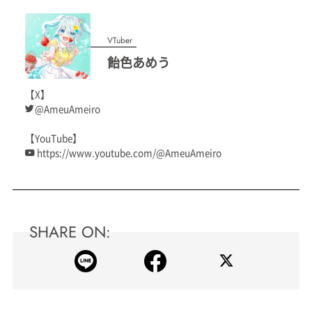
VTuber
飴色あめう
【X】
@AmeuAmeiro
【YouTube】
https://www.youtube.com/@AmeuAmeiro
SHARE ON: