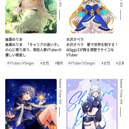
梟葉めりあ
水沢オペラ
梟葉めりあ 「キャリアの迷い子」
水沢オペラ 歌で世界を制する！
の心に寄り添う、現役人事VTuberの
ADiggLEが誇る清楚でサイコな
優しい眼差し
VTuber
#VTuber/VSinger
#女性
#動物系
#VTuber/VSinger
#女性
#企業公
Related VTuber 003
Related VTuber 004