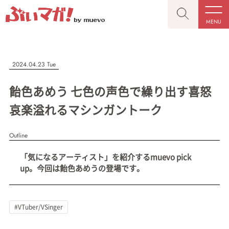
MENU
CLOSE
CLOSE
ぶいマガ！
記事を検索する
2024.04.23 Tue
“推しへの応援を形にする”VTuber専門メディア
飴色あめう 七色の声色で繰り出す喜怒
哀楽溢れるマシンガントーク
Outline
人気ワード
MENU
「気になるアーティスト」を紹介するmuevo pick
記事一覧
#VTuber/VSinger
#男性
#女性
#バ美肉
#男の娘
up。今回は飴色あめうの登場です。
プレスリリース一覧
#獣系
#動物系
#企業公式
#個人勢
#Vtuberグループ
会社概要
#VTuber/VSinger
お問い合わせ