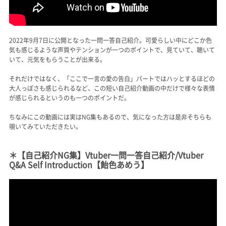
2022年9月7日に公開となった一問一答自己紹介。可愛らしい中にどこか色
気も感じるような声質やテンションが一つのポイントで、見ていて、聴いて
いて、元気をもらうことが出来る。
それだけではなく、「ここで一言の愛の告白」パートではハッとするほどの
大人っぽさも感じられるなど、この短い自己紹介動画の中だけで様々な表情
が感じられるというのも一つのポイントだ。
ちなみにこの動画には実はNG集もあるので、気になった方は是非そちらも
覗いてみていただきたい。
＊【自己紹介NG集】Vtuber一問一答自己紹介/Vtuber
Q&A Self Introduction【飴色あめう】