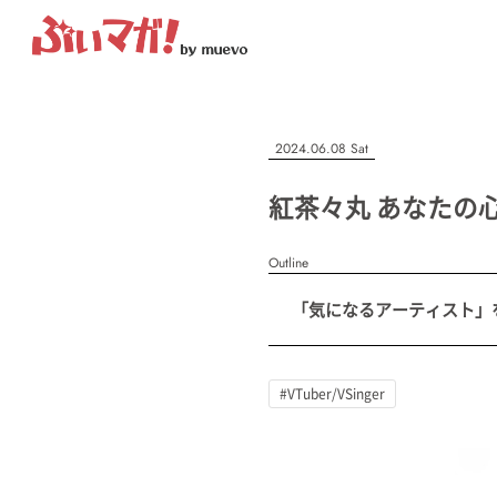
ぶいマガ！
記事を検索する
2024.06.08 Sat
“推しへの応援を形にする”VTuber専門メディア
紅茶々丸 あなたの
Outline
人気ワード
「気になるアーティスト」を紹
MENU
#VTuber/VSinger
#男性
#女性
#バ美肉
#男の娘
#獣
記事一覧
#VTuber/VSinger
プレスリリース一覧
会社概要