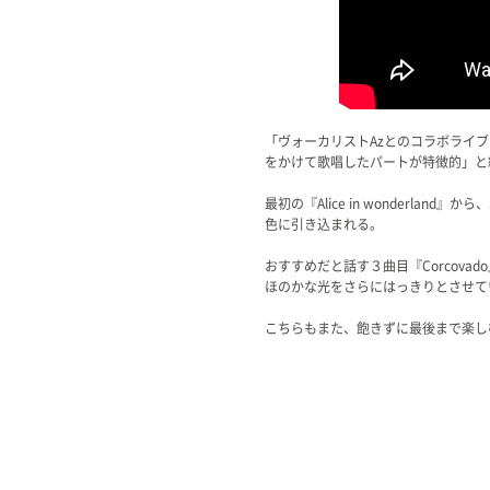
「ヴォーカリストAzとのコラボライブ
をかけて歌唱したパートが特徴的」と
最初の『Alice in wonder
色に引き込まれる。
おすすめだと話す３曲目『Corcov
ほのかな光をさらにはっきりとさせて
こちらもまた、飽きずに最後まで楽し