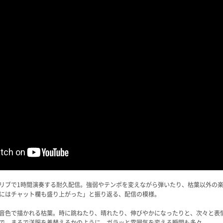
リブで1時間演奏する耐久配信。強弱やテンポを変えながら弾いたり、枯葉以外の
にはチャット欄も盛り上がった」と振り返る、配信の模様。
音色で描かれる枯葉。時に跳ねたり、晴れたり、伸びやかになったりと、次々と表
で、まるで洋服を着替えるかのように、ガラッと雰囲気を変える瞬間も多々。