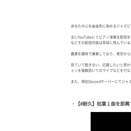
あなたの心を薔薇色に染めるジャズピ
主にYouTubeにてピアノ演奏生
などその配信内容は多岐に飛んでいる
農業を趣味で兼業しており、東京から
見ていて飽きない、応援したいと思わ
ャンを複数招いてのライブなどを行な
また、現在Discordサーバーにて
・【#耐久】枯葉１曲を即興で１