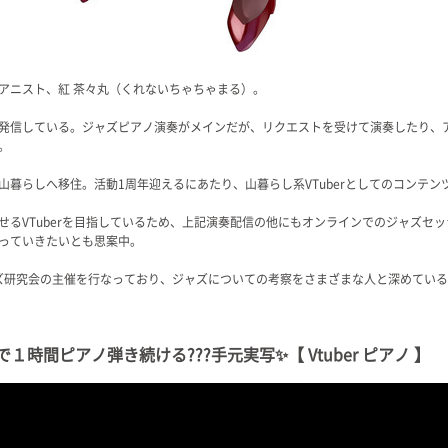
アニスト、紅 茶々丸（くれないちゃちゃまる）。
配信を発信している。ジャズピアノ演奏がメインだが、リクエストを受けて演奏したり
。
山暮らしへ移住。活動1周年迎えるにあたり、山暮らし系VTuberとしてのコンテン
せるVTuberを目指しているため、上記演奏配信の他にもオンラインでのジャズセ
っていきたいとも思案中。
ジャズ研究会の主催を行なっており、ジャズについての考察をさまざまな人と深めてい
時間ピアノ弾き続ける???手元実写✨【 Vtuber ピアノ 】