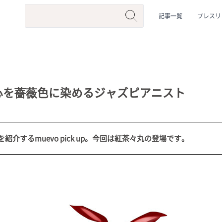
記事一覧
プレスリ
心を薔薇色に染めるジャズピアニスト
介するmuevo pick up。今回は紅茶々丸の登場です。
系
#動物系
#企業公式
#個人勢
#Vtuberグループ