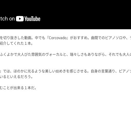
を切り抜きした動画。中でも『Corcovado』がおすすめ。曲間でのピアノソロや
紹介してくれた１本。
land』から、ふくよかで大人びた雰囲気のヴォーカルと、瑞々しさもありながら、それでも
ado』では、ほのかに光るような美しい煌めきを感じさせる。自身の言葉通り、ピア
いるといえるだろう。
むことが出来る１本だ。