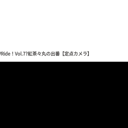
Ride！Vol.7?紅茶々丸の出番【定点カメラ】