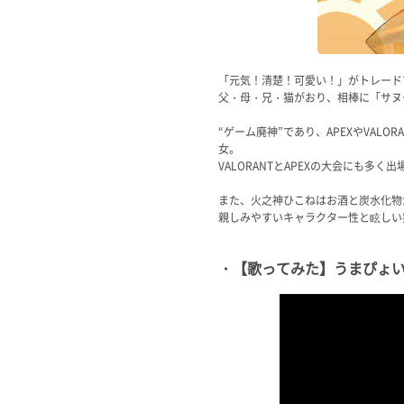
「元気！清楚！可愛い！」がトレード
父・母・兄・猫がおり、相棒に「サヌー
“ゲーム廃神”であり、APEXやVALOR
女。
VALORANTとAPEXの大会にも多
また、火之神ひこねはお酒と炭水化物
親しみやすいキャラクター性と眩しい
・【歌ってみた】うまぴょい伝説 (