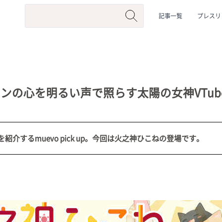
記事一覧
プレスリ
ンの心を明るい声で照らす太陽の女神VTube
介するmuevo pick up。今回は火之神ひこねの登場です。
系
#動物系
#企業公式
#個人勢
#Vtuberグループ