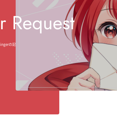
r Request
ngerの記