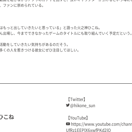
、ファンに崇められている。
はもっと出していきたいと思っている」と語った火之神ひこね。
ん出場し、今までできなかったゲームのタイトルにも取り組んでいく予定だという
活動をしていきたい気持ちがあるのだそう。
多くの人を惹きつける彼女にぜひ注目してほしい。
【Twitter】
@hikone_sun
ひこね
【YouTube】
https://www.youtube.com/chan
UfRz1EEPlX6xwfPKd2lQ