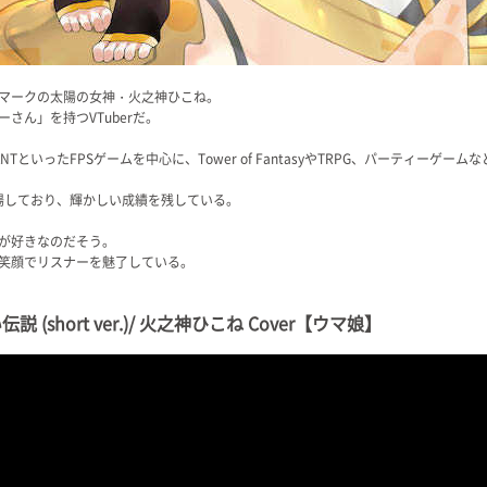
マークの太陽の女神・火之神ひこね。
さん」を持つVTuberだ。
ANTといったFPSゲームを中心に、Tower of FantasyやTRPG、パーティー
く出場しており、輝かしい成績を残している。
が好きなのだそう。
笑顔でリスナーを魅了している。
short ver.)/ 火之神ひこね Cover【ウマ娘】