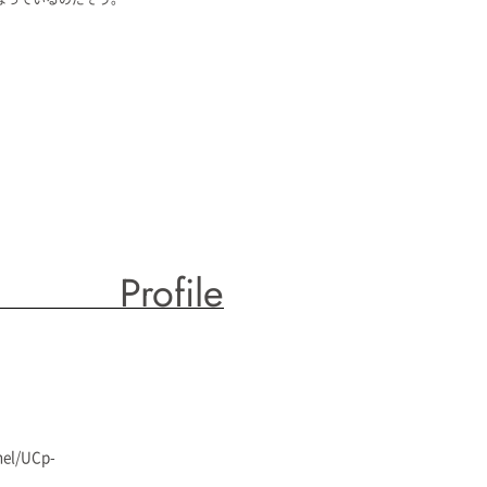
。
Profile
nel/UCp-