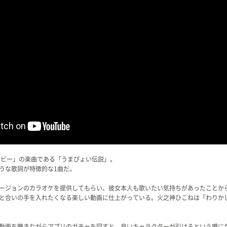
ービー」の楽曲である「うまぴょい伝説」。
うな歌詞が特徴的な1曲だ。
ージョンのカラオケを提供してもらい、彼女本人も歌いたい気持ちがあったことか
と合いの手を入れたくなる楽しい動画に仕上がっている。火之神ひこねは「わりか
動画を聴きながらアプリのガチャを回すと、良いキャラクターが引けるという噂に