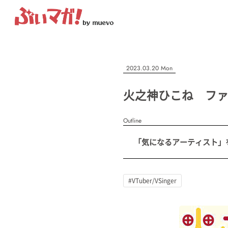
ぶいマガ！
記事を検索する
2023.03.20 Mon
“推しへの応援を形にする”VTuber専門メディア
火之神ひこね ファ
Outline
人気ワード
「気になるアーティスト」を紹
MENU
#VTuber/VSinger
#男性
#女性
#バ美肉
#男の娘
#獣
記事一覧
#VTuber/VSinger
プレスリリース一覧
会社概要