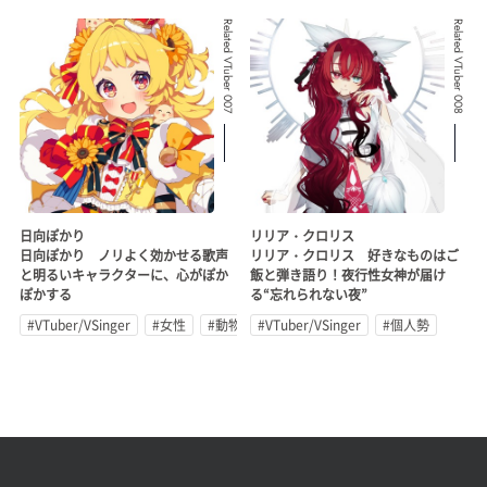
Related VTuber 007
Related VTuber 008
日向ぽかり
リリア・クロリス
日向ぽかり ノリよく効かせる歌声
リリア・クロリス 好きなものはご
と明るいキャラクターに、心がぽか
飯と弾き語り！夜行性女神が届け
ぽかする
る“忘れられない夜”
#VTuber/VSinger
#女性
#動物系
#VTuber/VSinger
#個人勢