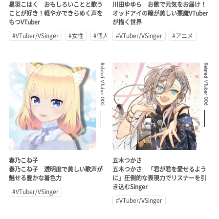
星羽こはく おもしろいことと歌う
川田ゆゆら お歌で元気をお届け！
ことが好き！軽やかできらめく声を
オッドアイの瞳が美しい悪魔VTuber
もつVTuber
が描く世界
#VTuber/VSinger
#女性
#個人勢
#VTuber/VSinger
#アニメ
Related VTuber 005
Related VTuber 006
春乃こね子
五木つかさ
春乃こね子 透明度で美しい歌声が
五木つかさ 「君が君を愛せるよう
魅せる豊かな着色力
に」圧倒的な表現力でリスナーを引
き込むSinger
#VTuber/VSinger
#VTuber/VSinger