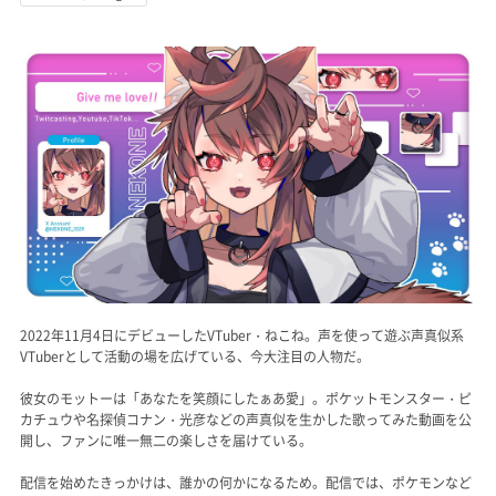
記事リクエスト
ログイン
LINK
muevoクラウドファンディング
muevoコミュニティ
ぶいクラ！by muevo
2022年11月4日にデビューしたVTuber・ねこね。声を使って遊ぶ声真似系
FUKAKACHI+
VTuberとして活動の場を広げている、今大注目の人物だ。
彼女のモットーは「あなたを笑顔にしたぁあ愛」。ポケットモンスター・ピ
Follow us
カチュウや名探偵コナン・光彦などの声真似を生かした歌ってみた動画を公
開し、ファンに唯一無二の楽しさを届けている。
Official SNS
配信を始めたきっかけは、誰かの何かになるため。配信では、ポケモンなど