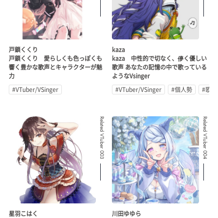
戸鎖くくり
kaza
戸鎖くくり 愛らしくも色っぽくも
kaza 中性的で切なく、儚く優しい
響く豊かな歌声とキャラクターが魅
歌声 あなたの記憶の中で歌っている
力
ようなVsinger
#VTuber/VSinger
#VTuber/VSinger
#個人勢
#歌
Related VTuber 003
Related VTuber 004
星羽こはく
川田ゆゆら