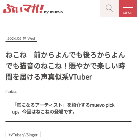
MENU
CLOSE
CLOSE
ぶいマガ！
記事を検索する
2024.06.19 Wed
“推しへの応援を形にする”VTuber専門メディア
ねこね 前からよんでも後ろからよん
でも猫音のねこね！賑やかで楽しい時
間を届ける声真似系VTuber
人気ワード
MENU
Outline
記事一覧
#VTuber/VSinger
#男性
#女性
#バ美肉
#男の娘
「気になるアーティスト」を紹介するmuevo pick
プレスリリース一覧
#獣系
#動物系
#企業公式
#個人勢
up。今回はねこねの登場です。
#Vtuberグループ
会社概要
お問い合わせ
#VTuber/VSinger