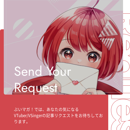
Req
Send Your
Request
ぶいマガ！では、あなたの気になる
VTuber/VSingerの記事リクエストをお待ちしてお
ります。