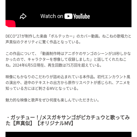
DECO*27が制作した楽曲「ボルテッカー」のカバー動画。ねこねの歌唱力と
声真似のクオリティに驚く作品となっている。
この作品について、「動画制作時はアニポケのサンゴのシーンが18秒しかな
かったので、キャラクターを想像して収録しました」と話してくれたねこ
ね。2024年6月5日現在、再生回数は75万回を超えている。
映像にもかなりのこだわりが詰め込まれている本作品。初代エンカウント風
の演出や、途中のテキストの出方から原作リスペクトが感じられ、アニメを
知っている方にほど刺さるMVとなっている。
魅力的な映像と歌声をぜひ何度も楽しんでいただきたい。
・ガッチュー！/メスガキサンゴがピカチュウと歌ってみ
た【声真似】【オリジナルMV】