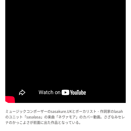
ミュージックコンポーザーのsasakure.UKとボーカリスト・作詞家のlasah
のユニット「sasalasa」の楽曲「ネヴァモア」のカバー動画。さざなみセレ
ナのかっこよさが前面に出た作品となっている。