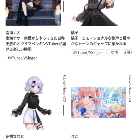
南海ナオ
縞子
南海ナオ 南極からやってきた自称
縞子 エモーショナルな歌声と緩や
王族のオウサマペンギンVTuberが届
かなトーンのギャップに惹かれる
ける楽しい時間
#VTuber/VSinger
#女性
#個人勢
#VTuber/VSinger
Related VTuber 003
Related VTuber 004
花幡ななせ
りこ