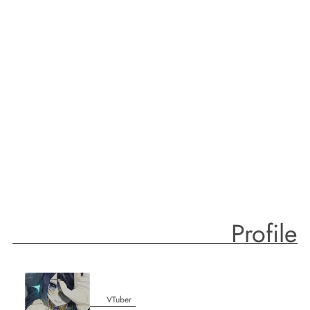
Profile
VTuber