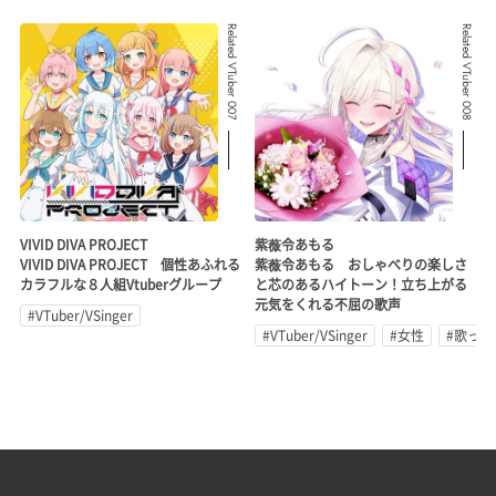
Related VTuber 007
Related VTuber 008
VIVID DIVA PROJECT
紫薇令あもる
VIVID DIVA PROJECT 個性あふれる
紫薇令あもる おしゃべりの楽しさ
カラフルな８人組Vtuberグループ
と芯のあるハイトーン！立ち上がる
元気をくれる不屈の歌声
#VTuber/VSinger
#VTuber/VSinger
#女性
#歌って