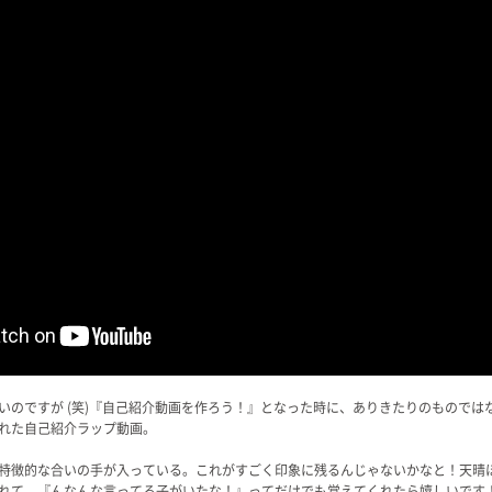
いのですが (笑)『自己紹介動画を作ろう！』となった時に、ありきたりのものでは
れた自己紹介ラップ動画。
特徴的な合いの手が入っている。これがすごく印象に残るんじゃないかなと！天晴
れて、『んなんな言ってる子がいたな！』ってだけでも覚えてくれたら嬉しいです