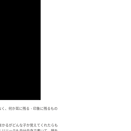
なく、何か耳に残る・印象に残るもの
ほかるがどんな子か覚えてくれたらも
！リリックも自分自身で書いて、韻を