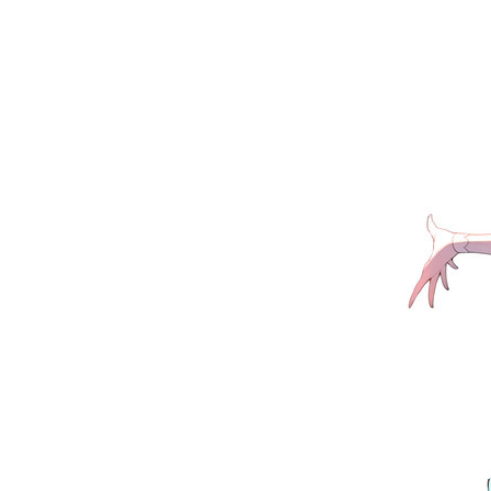
お問い合わせ
記事リクエスト
ログイン
LINK
muevoクラウドファンディング
muevoコミュニティ
ぶいクラ！by muevo
FUKAKACHI+
Follow us