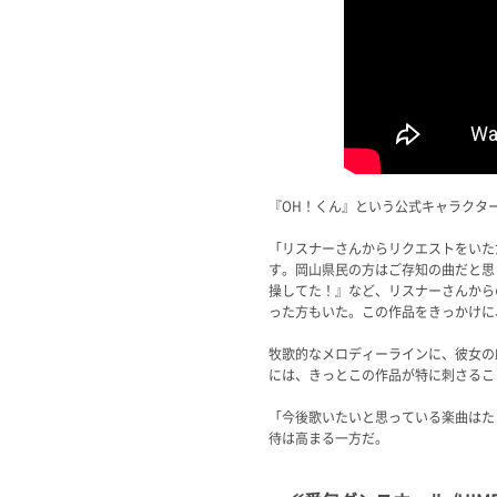
『OH！くん』という公式キャラクタ
「リスナーさんからリクエストをいた
す。岡山県民の方はご存知の曲だと思
操してた！』など、リスナーさんから
った方もいた。この作品をきっかけに
牧歌的なメロディーラインに、彼女の
には、きっとこの作品が特に刺さるこ
「今後歌いたいと思っている楽曲はた
待は高まる一方だ。