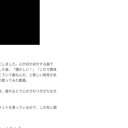
にしました。心がぽかぽかする曲で
した後、『懐かしい！』『これで朝体
こういう曲なんだ、と新しい発見があ
の歌ってみた動画。
安、疲れなどで心がざわつきがちな方
メントを貰っているので、この先に期