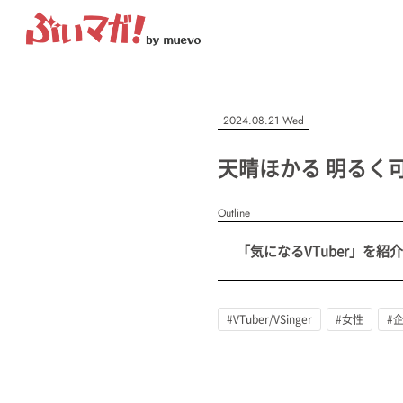
ぶいマガ！
記事を検索する
2024.08.21 Wed
“推しへの応援を形にする”VTuber専門メディア
天晴ほかる 明るく
Outline
人気ワード
「気になるVTuber」を紹介
MENU
#VTuber/VSinger
#男性
#女性
#バ美肉
#男の娘
#獣
記事一覧
#VTuber/VSinger
#女性
#
プレスリリース一覧
会社概要