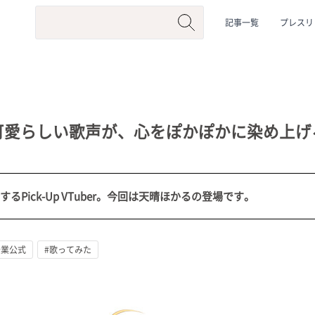
記事一覧
プレスリ
可愛らしい歌声が、心をぽかぽかに染め上げ
するPick-Up VTuber。今回は天晴ほかるの登場です。
系
#動物系
#企業公式
#個人勢
#Vtuberグループ
企業公式
#歌ってみた