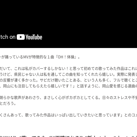
ーが踊っているMVが特徴的な１曲『OH！体操』。
だいて、これは私がカバーするしかない！と思って初めての歌ってみた作品はこれ
うけど、県民じゃない人は私を通してこの曲を知ってくれたら嬉しい。実際に発表
の反響が凄く多かった。サビだけ聴いたことある、という人も多く、フルで聴くと
、岡山にも注目してもらえたら嬉しいです！」と話すように、岡山愛を感じる選曲
朗らかな歌声があわさり、まさしく心がポカポカとしてくる。日々のストレスや不
とだろう。
くさんあって、歌ってみた作品はいっぱい出していきたいと思っています」とのコ