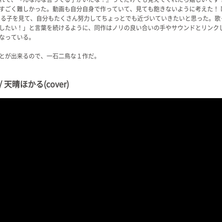
すごく難しかった。動画も自分自身で作っていて、見ても飽きないように考えた！ 
いる子を見て、自分もたくさん努力してちょっとでも近づいていきたいと思った。歌
したい！」と言葉を続けるように、同作はノリの良い合いの手やサウンドとリンク
なっている。
とが出来るので、一石二鳥な１作だ。
天晴ほかる(cover)