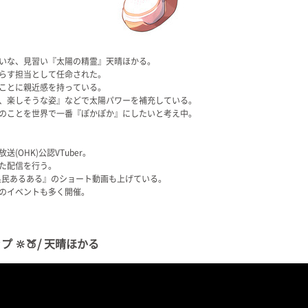
いな、見習い『太陽の精霊』天晴ほかる。
らす担当として任命された。
ことに親近感を持っている。
、楽しそうな姿』などで太陽パワーを補充している。
のことを世界で一番『ぽかぽか』にしたいと考え中。
OHK)公認VTuber。
た配信を行う。
山県民あるある』のショート動画も上げている。
のイベントも多く開催。
🔆🍑/ 天晴ほかる