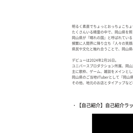
明るく素直でちょっとおっちょこちょ
たくさんいる精霊の中で、岡山県を照
岡山県が『晴れの国』と呼ばれている
頻繁に人間界に降り立ち『人々の笑顔
県民や文化と触れ合うことで、岡山県
デビューは2024年2月16日。
ユニバースプロダクション所属、岡山放送(
主に歌枠、ゲーム、雑談をメインとし
岡山県のご当地VTuberとして『岡
その他、地元のお店とタイアップなど
・【自己紹介】自己紹介ラップ 