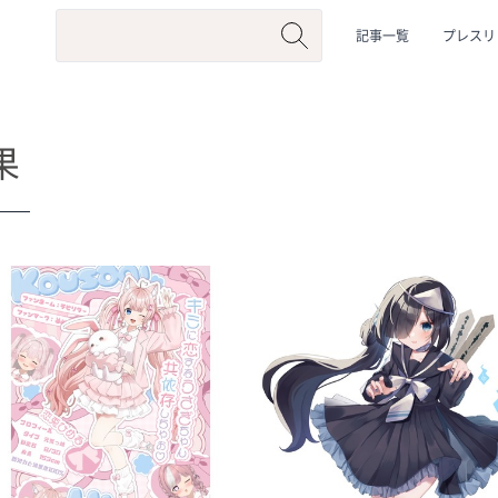
記事一覧
プレスリ
果
系
#動物系
#企業公式
#個人勢
#Vtuberグループ