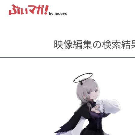
ぶいマガ！
記事を検索する
映像編集の検索結
“推しへの応援を形にする”VTuber専門メディア
人気ワード
MENU
#VTuber/VSinger
#男性
#女性
#バ美肉
#男の娘
#獣
記事一覧
プレスリリース一覧
会社概要