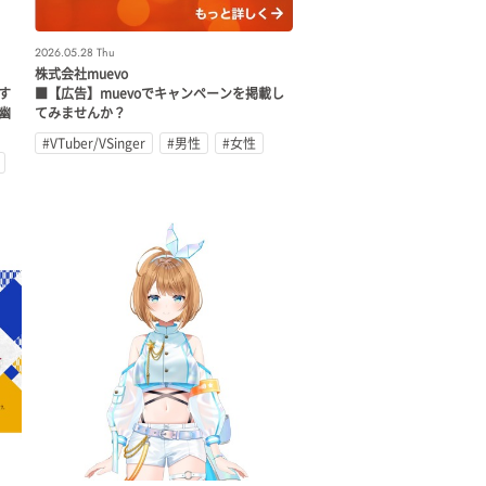
2026.05.28 Thu
株式会社muevo
す
■【広告】muevoでキャンペーンを掲載し
幽
てみませんか？
#VTuber/VSinger
#男性
#女性