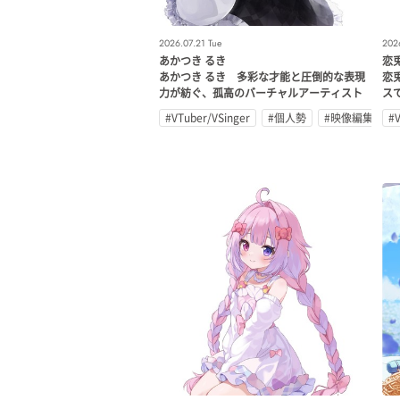
お問い合わせ
2026.07.21 Tue
202
記事リクエスト
あかつき るき
恋
あかつき るき 多彩な才能と圧倒的な表現
恋
力が紡ぐ、孤高のバーチャルアーティスト
ス
ログイン
#VTuber/VSinger
#個人勢
#映像編集
#V
LINK
muevoクラウドファンディング
muevoコミュニティ
ぶいクラ！by muevo
FUKAKACHI+
Follow us