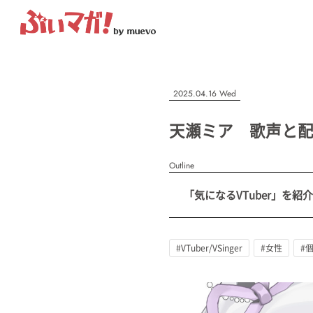
ぶいマガ！
記事を検索する
2025.04.16 Wed
“推しへの応援を形にする”VTuber専門メディア
天瀬ミア 歌声と配
Outline
人気ワード
「気になるVTuber」を紹介
MENU
#VTuber/VSinger
#男性
#女性
#バ美肉
#男の娘
#獣
記事一覧
#VTuber/VSinger
#女性
#
プレスリリース一覧
会社概要