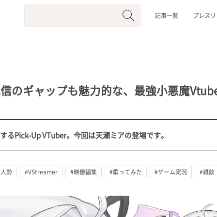
記事一覧
プレスリ
信のギャップも魅力的な、最強小悪魔Vtube
するPick-Up VTuber。今回は天瀬ミアの登場です。
系
#動物系
#企業公式
#個人勢
#Vtuberグループ
個人勢
#VStreamer
#映像編集
#歌ってみた
#ゲーム実況
#雑談