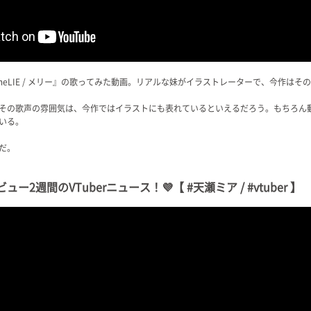
eLIE / メリー』の歌ってみた動画。リアルな妹がイラストレーターで、今作は
その歌声の雰囲気は、今作ではイラストにも表れているといえるだろう。もちろん
いる。
だ。
ュー2週間のVTuberニュース！💜【 #天瀬ミア / #vtuber 】