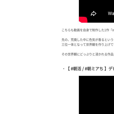
こちらも動画を自身で制作した1作『m
先の、荒廃した中に色気が香るという
三位一体となって世界観を作り上げて
その世界観にどっぷりと浸かれる作品
・【 #朝活 / #朝ミアち 】デビ