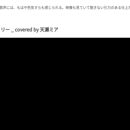
歌声には、もはや色気すらも感じられる。映像も見ていて飽きない引力のある仕上
ー _ covered by 天瀬ミア