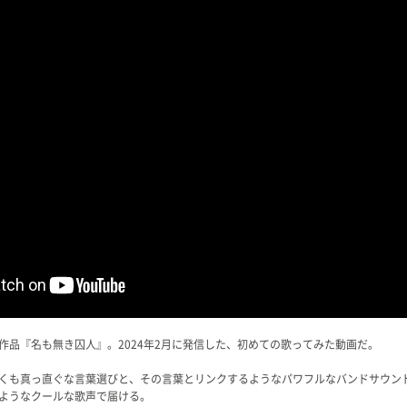
作品『名も無き囚人』。2024年2月に発信した、初めての歌ってみた動画だ。
くも真っ直ぐな言葉選びと、その言葉とリンクするようなパワフルなバンドサウン
ようなクールな歌声で届ける。