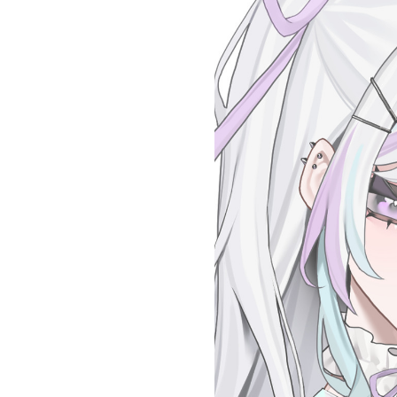
お問い合わせ
記事リクエスト
ログイン
LINK
muevoクラウドファンディング
muevoコミュニティ
ぶいクラ！by muevo
FUKAKACHI+
Follow us