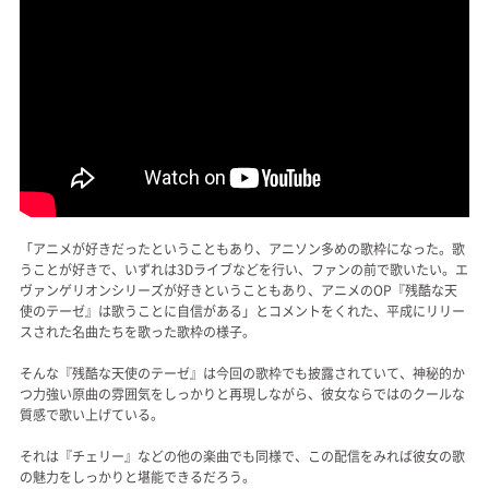
「アニメが好きだったということもあり、アニソン多めの歌枠になった。歌
うことが好きで、いずれは3Dライブなどを行い、ファンの前で歌いたい。エ
ヴァンゲリオンシリーズが好きということもあり、アニメのOP『残酷な天
使のテーゼ』は歌うことに自信がある」とコメントをくれた、平成にリリー
スされた名曲たちを歌った歌枠の様子。
そんな『残酷な天使のテーゼ』は今回の歌枠でも披露されていて、神秘的か
つ力強い原曲の雰囲気をしっかりと再現しながら、彼女ならではのクールな
質感で歌い上げている。
それは『チェリー』などの他の楽曲でも同様で、この配信をみれば彼女の歌
の魅力をしっかりと堪能できるだろう。