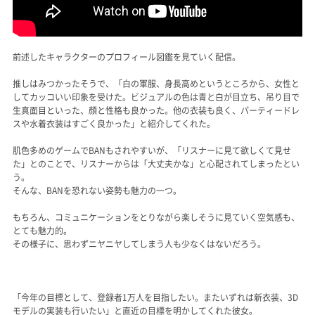
前述したキャラクターのプロフィール図鑑を見ていく配信。
推しはみつかったそうで、「白の軍服、身長高めというところから、女性と
してカッコいい印象を受けた。ビジュアルの色は青と白が目立ち、吊り目で
生真面目といった、顔と性格も良かった。他の衣装も良く、パーティードレ
スや水着衣装はすごく良かった」と紹介してくれた。
肌色多めのゲームでBANもされやすいが、「リスナーに見て欲しくて見せ
た」とのことで、リスナーからは「大丈夫かな」と心配されてしまったとい
う。
そんな、BANを恐れない姿勢も魅力の一つ。
もちろん、コミュニケーションをとりながら楽しそうに見ていく空気感も、
とても魅力的。
その様子に、思わずニヤニヤしてしまう人も少なくはないだろう。
「今年の目標として、登録者1万人を目指したい。またいずれは新衣装、3D
モデルの実装も行いたい」と直近の目標を明かしてくれた彼女。