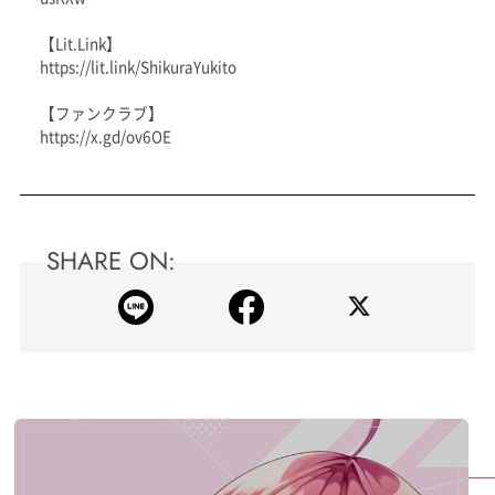
【Lit.Link】
https://lit.link/ShikuraYukito
【ファンクラブ】
https://x.gd/ov6OE
SHARE ON: