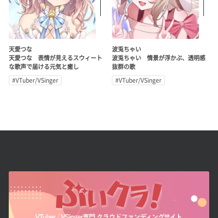
天愛つな
波兎ちゃい
天愛つな 表情が見えるスウィート
波兎ちゃい 情景が浮かぶ、透明感
な歌声で届ける元気と癒し
抜群の歌
#VTuber/VSinger
#VTuber/VSinger