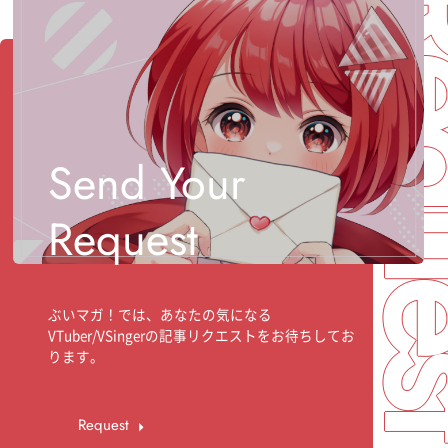
Req
Send Your
Request
ぶいマガ！では、あなたの気になる
VTuber/VSingerの記事リクエストをお待ちしてお
ります。
Request