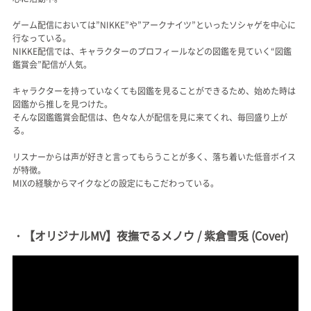
ゲーム配信においては”NIKKE”や”アークナイツ”といったソシャゲを中心に
行なっている。
NIKKE配信では、キャラクターのプロフィールなどの図鑑を見ていく“図鑑
鑑賞会”配信が人気。
キャラクターを持っていなくても図鑑を見ることができるため、始めた時は
図鑑から推しを見つけた。
そんな図鑑鑑賞会配信は、色々な人が配信を見に来てくれ、毎回盛り上が
る。
リスナーからは声が好きと言ってもらうことが多く、落ち着いた低音ボイス
が特徴。
MIXの経験からマイクなどの設定にもこだわっている。
・【オリジナルMV】夜撫でるメノウ / 紫倉雪兎 (Cover)