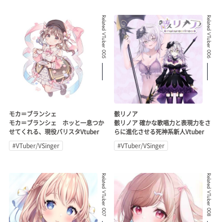
Related VTuber 005
Related VTuber 006
モカ＝ブランシェ
骸リノア
モカ＝ブランシェ ホッと一息つか
骸リノア 確かな歌唱力と表現力をさ
せてくれる、現役バリスタVtuber
らに進化させる死神系新人Vtuber
#VTuber/VSinger
#VTuber/VSinger
Related VTuber 007
Related VTuber 008