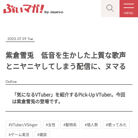
MENU
CLOSE
CLOSE
ぶいマガ！
記事を検索する
2025.07.29 Tue
“推しへの応援を形にする”VTuber専門メディア
紫倉雪兎 低音を生かした上質な歌声
とニヤニヤしてしまう配信に、ヌマる
Outline
人気ワード
MENU
「気になるVTuber」を紹介するPick-Up VTuber。今回
記事一覧
#VTuber/VSinger
#男性
#女性
#バ美肉
#男の娘
は紫倉雪兎の登場です。
プレスリリース一覧
#獣系
#動物系
#企業公式
#個人勢
#Vtuberグループ
会社概要
#VTuber/VSinger
#女性
#動物系
#個人勢
#歌ってみた
お問い合わせ
#ゲーム実況
#雑談