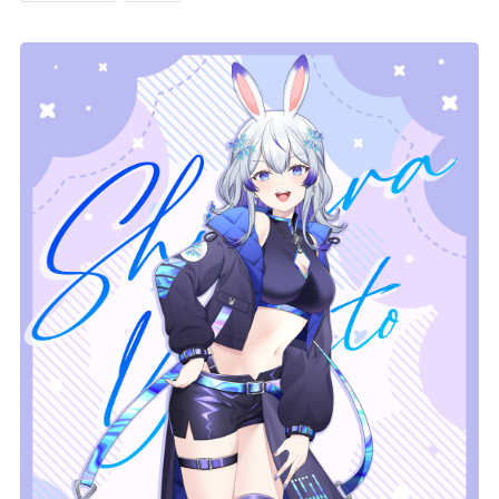
記事リクエスト
ログイン
LINK
muevoクラウドファンディング
muevoコミュニティ
ぶいクラ！by muevo
FUKAKACHI+
Follow us
Official SNS