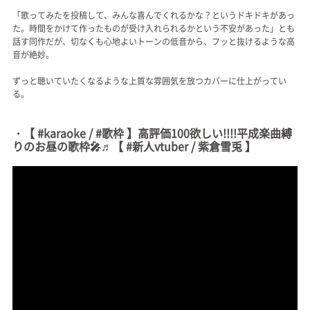
「歌ってみたを投稿して、みんな喜んでくれるかな？というドキドキがあっ
た。時間をかけて作ったものが受け入れられるかという不安があった」とも
話す同作だが、切なくも心地よいトーンの低音から、フッと抜けるような高
音が絶妙。
ずっと聴いていたくなるような上質な雰囲気を放つカバーに仕上がってい
る。
・【 #karaoke / #歌枠 】高評価100欲しい!!!!平成楽曲縛
りのお昼の歌枠🎤♬【 #新人vtuber / 紫倉雪兎 】