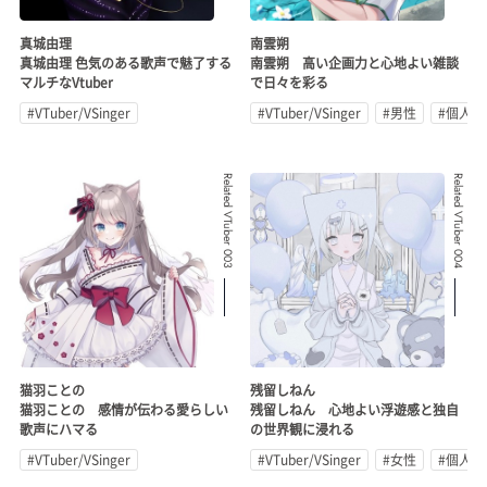
真城由理
南雲朔
真城由理 色気のある歌声で魅了する
南雲朔 高い企画力と心地よい雑談
マルチなVtuber
で日々を彩る
#VTuber/VSinger
#VTuber/VSinger
#男性
#個人勢
Related VTuber 003
Related VTuber 004
猫羽ことの
残留しねん
猫羽ことの 感情が伝わる愛らしい
残留しねん 心地よい浮遊感と独自
歌声にハマる
の世界観に浸れる
#VTuber/VSinger
#VTuber/VSinger
#女性
#個人勢