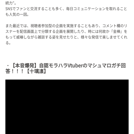
続力”。
SNSでファンと交流することも多く、毎日コミュニケーションを取れること
も人気の一因。
また最近では、視聴者参加型の企画を実施することもあり、コメント欄のリ
スナーを配信画面上で分類する企画を展開したり、時には何故か『金棒』を
もって威嚇しながら雑談する姿を見せたりと、様々な発信で楽しませてくれ
る。
・【本音爆発】自認モラハラVtuberのマシュマロガチ回
答！！！【十璃凛】