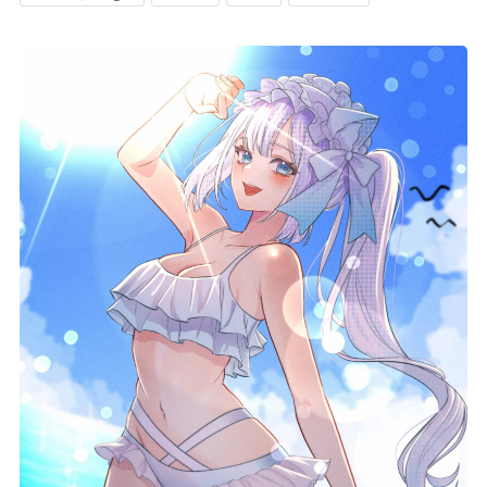
記事リクエスト
ログイン
LINK
muevoクラウドファンディング
muevoコミュニティ
ぶいクラ！by muevo
FUKAKACHI+
Follow us
Official SNS