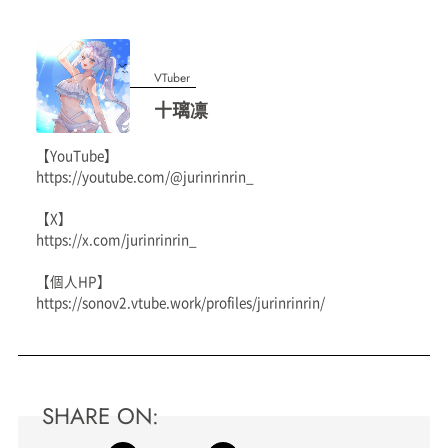
VTuber
十璃凛
【YouTube】
https://youtube.com/@jurinrinrin_
【X】
https://x.com/jurinrinrin_
【個人HP】
https://sonov2.vtube.work/profiles/jurinrinrin/
SHARE ON: