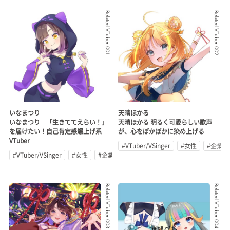
Related VTuber 001
Related VTuber 002
いなまつり
天晴ほかる
いなまつり 「生きててえらい！」
天晴ほかる 明るく可愛らしい歌声
を届けたい！自己肯定感爆上げ系
が、心をぽかぽかに染め上げる
VTuber
#VTuber/VSinger
#女性
#企業公
#VTuber/VSinger
#女性
#企業公式
Related VTuber 003
Related VTuber 004