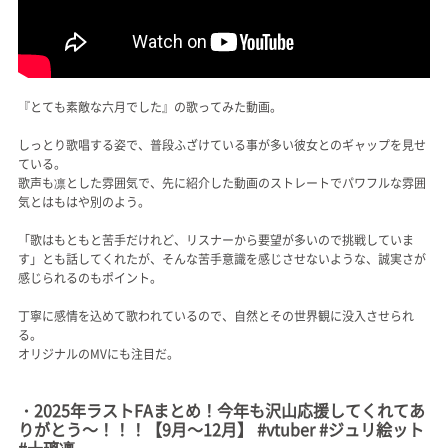
『とても素敵な六月でした』の歌ってみた動画。
しっとり歌唱する姿で、普段ふざけている事が多い彼女とのギャップを見せ
ている。
歌声も凛とした雰囲気で、先に紹介した動画のストレートでパワフルな雰囲
気とはもはや別のよう。
「歌はもともと苦手だけれど、リスナーから要望が多いので挑戦していま
す」とも話してくれたが、そんな苦手意識を感じさせないような、誠実さが
感じられるのもポイント。
丁寧に感情を込めて歌われているので、自然とその世界観に没入させられ
る。
オリジナルのMVにも注目だ。
・2025年ラストFAまとめ！今年も沢山応援してくれてあ
りがとう～！！！【9月～12月】 #vtuber #ジュリ絵ット
#十璃凛