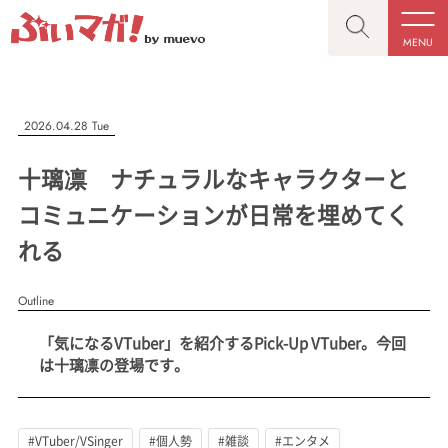
MENU
CLOSE
CLOSE
ぶいマガ！
記事を検索する
2026.04.28 Tue
“推しへの応援を形にする”VTuber専門メディア
十璃凛 ナチュラルなキャラクターと
コミュニケーションが日常を埋めてく
れる
人気ワード
MENU
Outline
記事一覧
#VTuber/VSinger
#男性
#女性
#バ美肉
#男の娘
「気になるVTuber」を紹介するPick-Up VTuber。今回
プレスリリース一覧
#獣系
#動物系
#企業公式
#個人勢
は十璃凛の登場です。
#Vtuberグループ
会社概要
お問い合わせ
#VTuber/VSinger
#個人勢
#雑談
#エンタメ