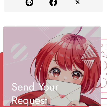
Req
Send Your
Request