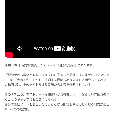
活動1,000日記念に実施したマシュマロ回答配信をまとめた動画。
「視聴者から届いた変なマシュマロに回答した配信です。寄せられたマシュ
マロに『赤ペン先生』として添削する場面もあります」と紹介してくれたこ
の動画では、そのタイトル通り冒頭から本音を爆発させている。
そのナチュラルでストレートな物言いが気持ちよく、可愛らしい雰囲気の見
た目とのギャップにも惹きつけられる。
回答やエピソードも面白いので、ここから配信を見てみたくなる引力がある
というのも魅力的。