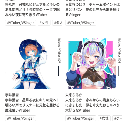
柊なぎ 可憐なビジュアルとキレの
日比谷つばさ チャームポイントは
ある関西ノリ！長時間のトークで眠
角とリボン 夢の世界から歌を届け
れない夜に寄り添うVTuber
るVsinger
#VTuber/VSinger
#女性
#個人勢
#VTuber/VSinger
Related VTuber 007
Related VTuber 008
宇井葉宙
未来ちるか
宇井葉宙 星降る夜にキミの元へ！
未来ちるか きみからの満点もらい
明るい声でリスナーに元気を届ける
にきました！夢を叶えたおしゃべり
魔法使いVTuber
大好きなVTuber
#VTuber/VSinger
#VTuber/VSinger
#女性
#ゲーム