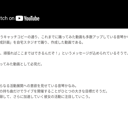
というキャッチコピーの通り、これまでに踊ってみた動画も多数アップしている音琴か
イン育成計画」を自宅スタジオで踊り、作成した動画である。
オでも、頑張ればここまではできるんだぞ！」というメッセージが込められているそう
ってみた動画として必見だ。
らなる活動展開への意欲を見せている音琴かなみ。
の持ち曲だけでライブを開催することがひとつの大きな目標だそうだ。
を登録して、さらに加速していく彼女の活動に注目していこう。