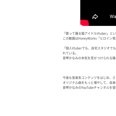
「歌って踊る猫アイドルVtuber」
この動画はHoneyWorks「ヒロ
「個人Vtuberでも、自宅スタジ
れている。
音琴かなみの本気を見せつけられる踊
今後も音楽系コンテンツをはじめ、さ
オリジナル曲をもっと増やして、自身
音琴かなみのYouTubeチャンネル