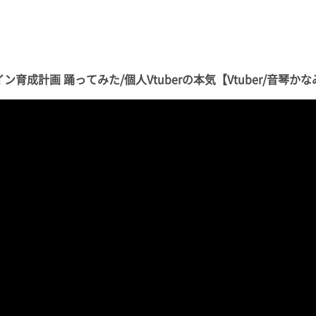
育成計画 踊ってみた/個人Vtuberの本気【Vtuber/音琴かな