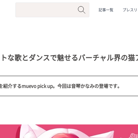
記事一覧
プレスリ
ートな歌とダンスで魅せるバーチャル界の猫
介するmuevo pick up。今回は音琴かなみの登場です。
系
#動物系
#企業公式
#個人勢
#Vtuberグループ