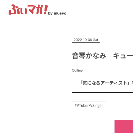
ぶいマガ！
記事を検索する
2022.10.08 Sat
“推しへの応援を形にする”VTuber専門メディア
音琴かなみ キュ
Outline
人気ワード
「気になるアーティスト」を紹
MENU
#VTuber/VSinger
#男性
#女性
#バ美肉
#男の娘
#獣
記事一覧
#VTuber/VSinger
プレスリリース一覧
会社概要