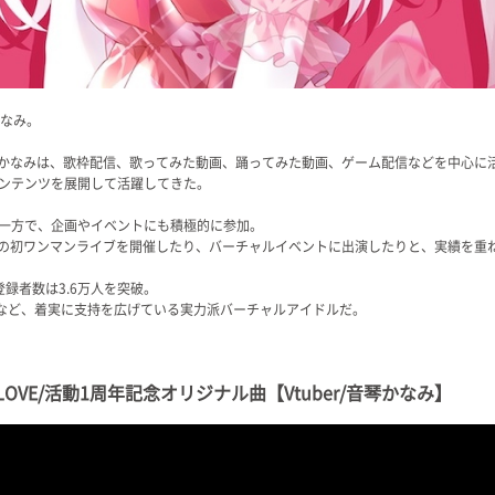
かなみ。
音琴かなみは、歌枠配信、歌ってみた動画、踊ってみた動画、ゲーム配信などを中心に
ンテンツを展開して活躍してきた。
一方で、企画やイベントにも積極的に参加。
記念の初ワンマンライブを開催したり、バーチャルイベントに出演したりと、実績を重
録者数は3.6万人を突破。
るなど、着実に支持を広げている実力派バーチャルアイドルだ。
ーLOVE/活動1周年記念オリジナル曲【Vtuber/音琴かなみ】