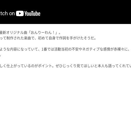
の最新オリジナル曲「おんりーわん！」。
って制作された楽曲で、初めて自身で作詞を手がけたそうだ。
ような内容になっていて、1番では活動当初の不安やネガティブな感情が赤裸々に
。
しく仕上がっているのがポイント。ぜひじっくり見てほしいと本人も語ってくれて