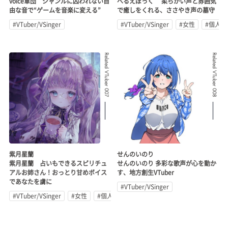
voice軍団 ジャンルに囚われない自
べるえぽっく 柔らかい声と雰囲気
由な音で“ゲームを音楽に変える”
で癒しをくれる、ささやき声の墓守
#VTuber/VSinger
#VTuber/VSinger
#女性
#個人勢
Related VTuber 007
Related VTuber 008
紫月星蘭
せんのいのり
紫月星蘭 占いもできるスピリチュ
せんのいのり 多彩な歌声が心を動か
アルお姉さん！おっとり甘めボイス
す、地方創生VTuber
であなたを虜に
#VTuber/VSinger
#VTuber/VSinger
#女性
#個人勢