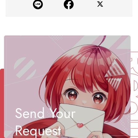
Req
Send Your
Request