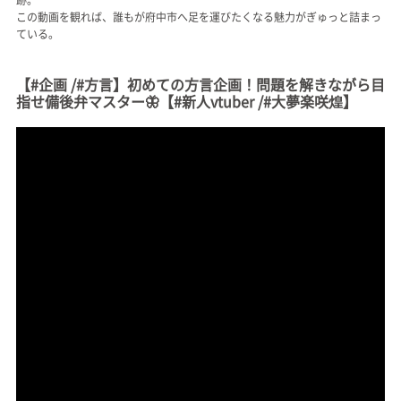
この動画を観れば、誰もが府中市へ足を運びたくなる魅力がぎゅっと詰まっ
ている。
【#企画 /#方言】初めての方言企画！問題を解きながら目
指せ備後弁マスター🦋【#新人vtuber /#大夢楽咲煌】