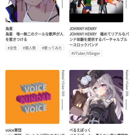
烏星
JOHNNY HENRY
烏星 唯一無二のクールな歌声が人
JOHNNY HENRY 極めてリアルなバ
を惹きつける
ンド体験を提供するバーチャルブル
ースロックバンド
#女性
#個人勢
#歌ってみた
#VTuber/VSinger
Related VTuber 005
Related VTuber 006
voice軍団
べるえぽっく