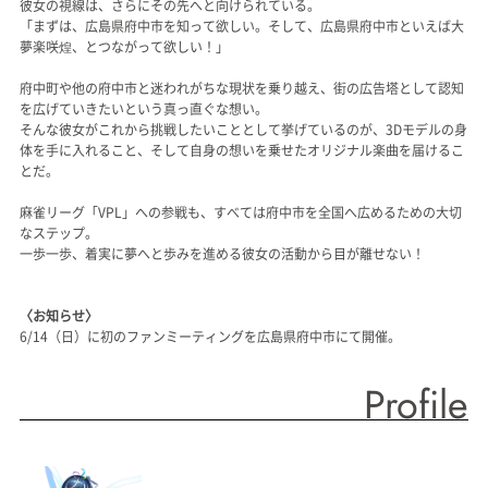
彼女の視線は、さらにその先へと向けられている。
「まずは、広島県府中市を知って欲しい。そして、広島県府中市といえば大
夢楽咲煌、とつながって欲しい！」
府中町や他の府中市と迷われがちな現状を乗り越え、街の広告塔として認知
を広げていきたいという真っ直ぐな想い。
そんな彼女がこれから挑戦したいこととして挙げているのが、3Dモデルの身
体を手に入れること、そして自身の想いを乗せたオリジナル楽曲を届けるこ
とだ。
麻雀リーグ「VPL」への参戦も、すべては府中市を全国へ広めるための大切
なステップ。
一歩一歩、着実に夢へと歩みを進める彼女の活動から目が離せない！
〈お知らせ〉
6/14（日）に初のファンミーティングを広島県府中市にて開催。
Profile