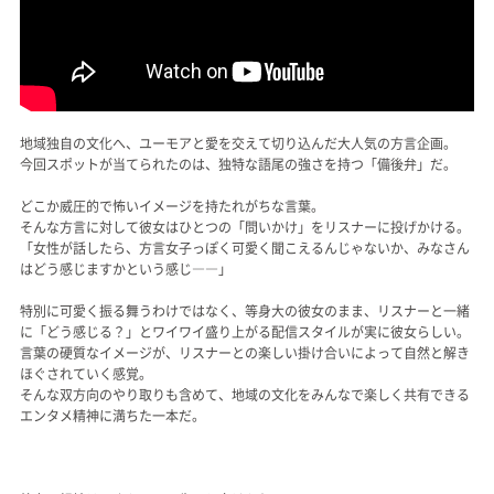
地域独自の文化へ、ユーモアと愛を交えて切り込んだ大人気の方言企画。
今回スポットが当てられたのは、独特な語尾の強さを持つ「備後弁」だ。
どこか威圧的で怖いイメージを持たれがちな言葉。
そんな方言に対して彼女はひとつの「問いかけ」をリスナーに投げかける。
「女性が話したら、方言女子っぽく可愛く聞こえるんじゃないか、みなさん
はどう感じますかという感じ――」
特別に可愛く振る舞うわけではなく、等身大の彼女のまま、リスナーと一緒
に「どう感じる？」とワイワイ盛り上がる配信スタイルが実に彼女らしい。
言葉の硬質なイメージが、リスナーとの楽しい掛け合いによって自然と解き
ほぐされていく感覚。
そんな双方向のやり取りも含めて、地域の文化をみんなで楽しく共有できる
エンタメ精神に満ちた一本だ。