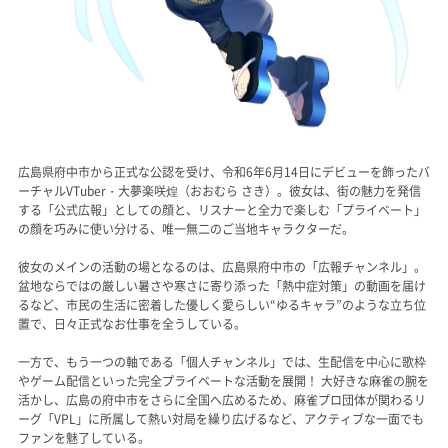
広島県府中市から正式な公認を受け、令和6年6月14日にデビューを飾ったバ
ーチャルVTuber・大夢楽咲煌（おおむら さき）。彼女は、街の魅力を発信
する「公式広報」としての顔と、リスナーと全力で楽しむ「プライベート」
の顔を巧みに使い分ける、唯一無二のご当地キャラクターだ。
彼女のメインの活動の場となるのは、広島県府中市の「広報チャンネル」。
盆地ならではの厳しい暑さや寒さに寄り添った「熱中症対策」の動画を届け
るなど、市民の生活に密着した優しく愛らしい“ゆるキャラ”のような立ち位
置で、日々正式なお仕事を全うしている。
一方で、もう一つの軸である「個人チャンネル」では、生配信を中心に歌枠
やゲーム配信といった完全プライベートな活動を展開！ 大好きな麻雀の腕を
活かし、広島の府中市をさらに全国へ広めるため、麻雀プロ団体が関わるリ
ーグ「VPL」に所属して熱い対局を繰り広げるなど、アクティブな一面でも
ファンを魅了している。