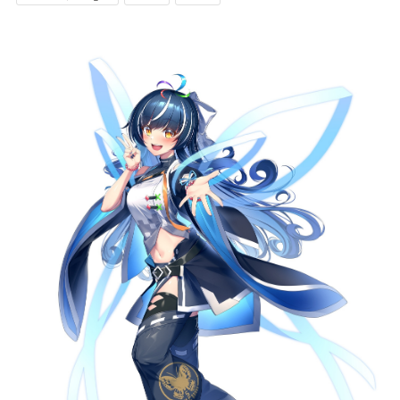
記事リクエスト
ログイン
LINK
muevoクラウドファンディング
muevoコミュニティ
ぶいクラ！by muevo
FUKAKACHI+
Follow us
Official SNS