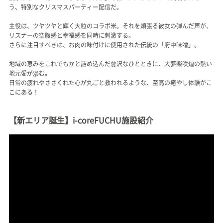
う、特別なクリスマスパーティー配信だ。
主役は、ツヤツヤと輝く大粒のコラボ米。それを頬張る彼女の弾んだ声が、
リスナーの空腹感と幸福感を同時に刺激する。
さらに注目すべきは、お肉の味付けに使用された伝統の「府中味噌」。
地域の恵みをこれでもかと詰め込んだ贅沢なひとときに、大夢楽咲煌の熱い
地元愛が滲む。
日常の疲れやささくれた心が丸ごと救われるような、至高の癒やし体験がこ
こにある！
【新エリア誕生】i-coreFUCHU施設紹介