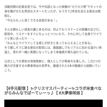
活動初期の記者会見では、今や伝説となった映像の“カクカク感”でネットの
海を騒がせたお茶目なスタートだったが、もうすぐ2年目を迎える彼女は微
笑む。
「今ならもっと良くできる自信がある！」
そんな頼もしい成長の裏にあるのは、何よりもリスナーとの距離の近さだ。
配信中、リスナーをすぐにちょっとつついたり、それに対して全員でワイワ
イと笑い合ったり――。
「みんなとワイワイしてる感じが好きと言ってもらえることがある」
そう嬉しそうに語る彼女の配信には、画面越しでもリアルに伝わる温かい体
温と、思わず一緒に笑顔になってしまう幸福感が満ち溢れている。
公式としての真摯な地域貢献と、個人としての等身大な楽しさ。この2つの
魅力が交差する大夢楽咲煌の世界を、厳選された3本の動画から紐解いてい
こう。
【#手元配信 】✨クリスマスパーティー✨コラボ米食べな
がらみんなでぱーてぃーっ♪【 #大夢楽咲煌 】