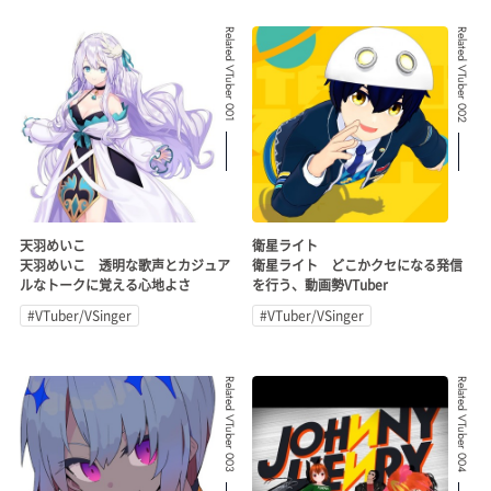
Related VTuber 001
Related VTuber 002
天羽めいこ
衛星ライト
天羽めいこ 透明な歌声とカジュア
衛星ライト どこかクセになる発信
ルなトークに覚える心地よさ
を行う、動画勢VTuber
#VTuber/VSinger
#VTuber/VSinger
Related VTuber 003
Related VTuber 004