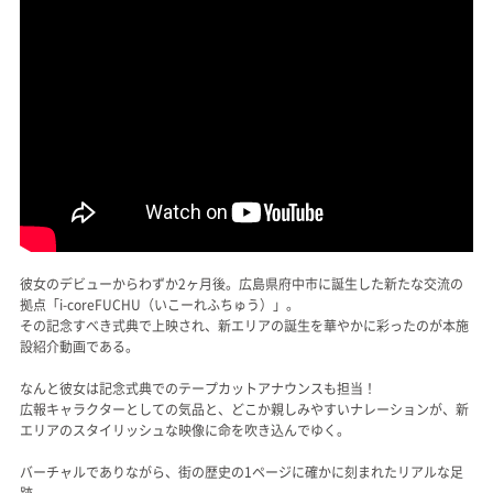
彼女のデビューからわずか2ヶ月後。広島県府中市に誕生した新たな交流の
拠点「i-coreFUCHU（いこーれふちゅう）」。
その記念すべき式典で上映され、新エリアの誕生を華やかに彩ったのが本施
設紹介動画である。
なんと彼女は記念式典でのテープカットアナウンスも担当！
広報キャラクターとしての気品と、どこか親しみやすいナレーションが、新
エリアのスタイリッシュな映像に命を吹き込んでゆく。
バーチャルでありながら、街の歴史の1ページに確かに刻まれたリアルな足
跡。