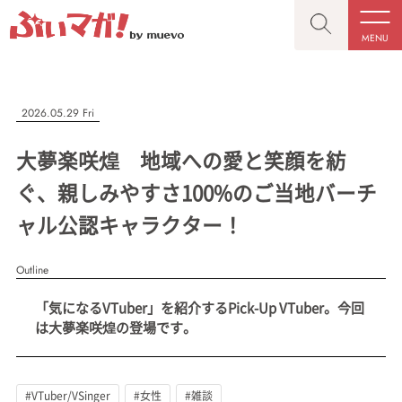
MENU
CLOSE
CLOSE
ぶいマガ！
記事を検索する
2026.05.29 Fri
“推しへの応援を形にする”VTuber専門メディア
大夢楽咲煌 地域への愛と笑顔を紡
ぐ、親しみやすさ100%のご当地バーチ
ャル公認キャラクター！
人気ワード
MENU
Outline
記事一覧
#VTuber/VSinger
#男性
#女性
#バ美肉
#男の娘
「気になるVTuber」を紹介するPick-Up VTuber。今回
プレスリリース一覧
#獣系
#動物系
#企業公式
#個人勢
は大夢楽咲煌の登場です。
#Vtuberグループ
会社概要
お問い合わせ
#VTuber/VSinger
#女性
#雑談