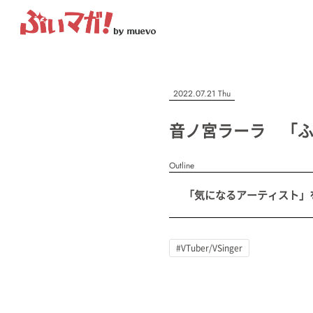
ぶいマガ！
記事を検索する
2022.07.21 Thu
“推しへの応援を形にする”VTuber専門メディア
音ノ宮ラーラ 「ふ
Outline
人気ワード
「気になるアーティスト」を紹
MENU
#VTuber/VSinger
#男性
#女性
#バ美肉
#男の娘
#獣
記事一覧
#VTuber/VSinger
プレスリリース一覧
会社概要