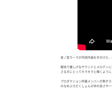
音ノ宮ラーラが作詞作曲を手がけた、のな
軽快で優しげなサウンドとメロディに
さる方にとってキラキラと輝くように
プロダクション所属メンバーが勢ぞろ
のなめぷろだくしょんの仲の良さや一