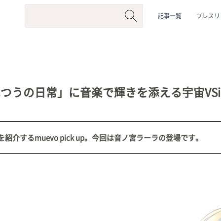
記事一覧
プレスリ
つうの日常」に音楽で輝きを添える宇宙VSin
介するmuevo pick up。今回は音ノ宮ラーラの登場です。
系
#動物系
#企業公式
#個人勢
#Vtuberグループ