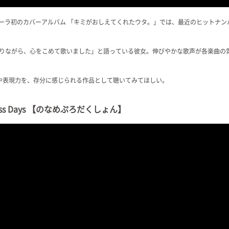
宮ラーラ初のカバーアルバム 「キミがおしえてくれたウタ。」では、最近のヒットナ
りながら、心をこめて歌いました」と語っている彼女。伸びやかな歌声が各楽曲の
個性や表現力を、存分に感じられる作品として聴いてみてほしい。
ss Days 【のなめぷろだくしょん】