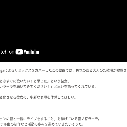
のGigaによるリミックスをカバーしたこの動画では、色気のある大人びた歌唱が披露
ときすぐに歌いたい！と思った」という彼女。
いラーラを聴いてみてください！」と思いを語ってくれている。
変化させる彼女の、多彩な表現を体感してほしい。
ョンの皆と一緒にライブをすること」を挙げている音ノ宮ラーラ。
ジナル曲の制作など活動の歩みを進めていきたいそうだ。