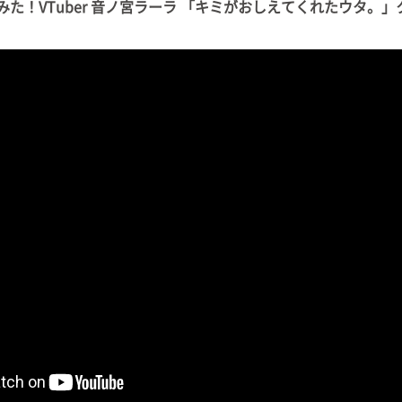
みた！VTuber 音ノ宮ラーラ 「キミがおしえてくれたウタ。」クロ