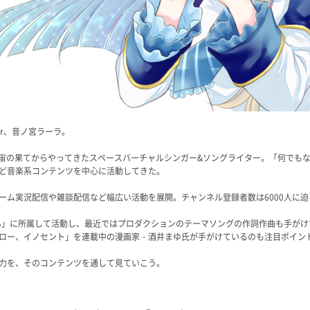
er、音ノ宮ラーラ。
、宇宙の果てからやってきたスペースバーチャルシンガー&ソングライター。「何でも
ど音楽系コンテンツを中心に活動してきた。
ーム実況配信や雑談配信など幅広い活動を展開。チャンネル登録者数は6000人に
しょん」に所属して活動し、最近ではプロダクションのテーマソングの作詞作曲も手が
ロー、イノセント」を連載中の漫画家・酒井まゆ氏が手がけているのも注目ポイン
力を、そのコンテンツを通して見ていこう。