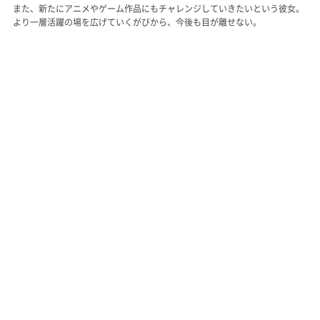
また、新たにアニメやゲーム作品にもチャレンジしていきたいという彼女。
より一層活躍の場を広げていくがびから、今後も目が離せない。