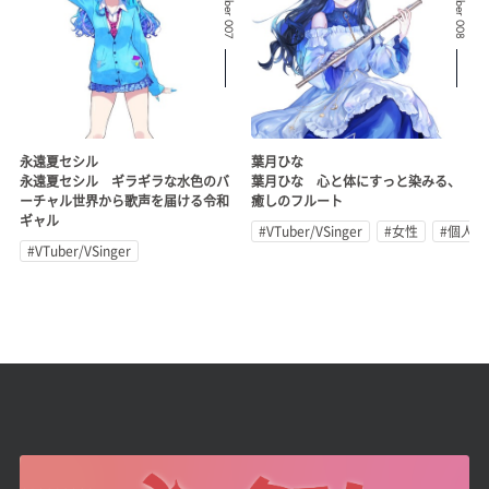
永遠夏セシル
葉月ひな
永遠夏セシル ギラギラな水色のバ
葉月ひな 心と体にすっと染みる、
ーチャル世界から歌声を届ける令和
癒しのフルート
ギャル
#VTuber/VSinger
#女性
#個人勢
#VTuber/VSinger