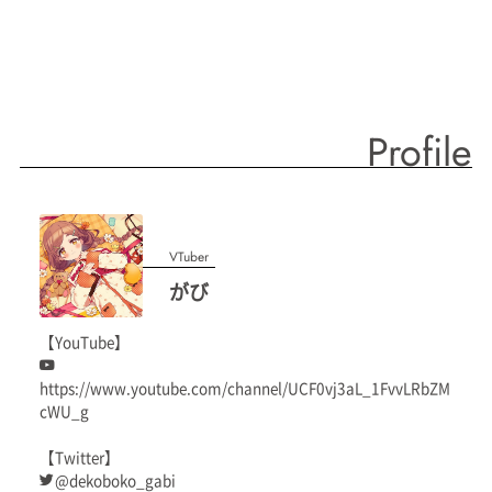
Profile
VTuber
がび
【YouTube】
https://www.youtube.com/channel/UCF0vj3aL_1FvvLRbZM
cWU_g
【Twitter】
@dekoboko_gabi