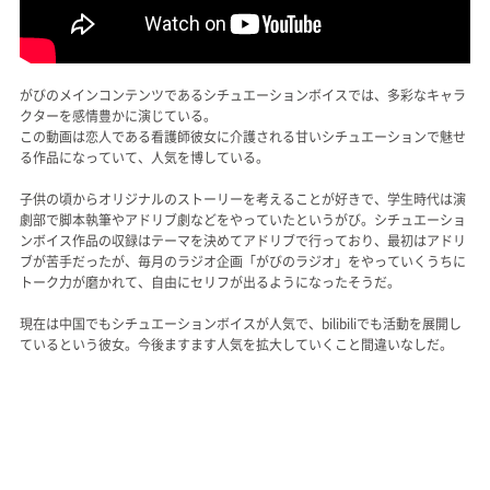
がびのメインコンテンツであるシチュエーションボイスでは、多彩なキャラ
クターを感情豊かに演じている。
この動画は恋人である看護師彼女に介護される甘いシチュエーションで魅せ
る作品になっていて、人気を博している。
子供の頃からオリジナルのストーリーを考えることが好きで、学生時代は演
劇部で脚本執筆やアドリブ劇などをやっていたというがび。シチュエーショ
ンボイス作品の収録はテーマを決めてアドリブで行っており、最初はアドリ
ブが苦手だったが、毎月のラジオ企画「がびのラジオ」をやっていくうちに
トーク力が磨かれて、自由にセリフが出るようになったそうだ。
現在は中国でもシチュエーションボイスが人気で、bilibiliでも活動を展開し
ているという彼女。今後ますます人気を拡大していくこと間違いなしだ。