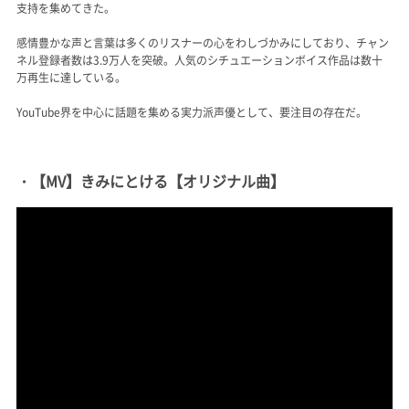
支持を集めてきた。
感情豊かな声と言葉は多くのリスナーの心をわしづかみにしており、チャン
ネル登録者数は3.9万人を突破。人気のシチュエーションボイス作品は数十
万再生に達している。
YouTube界を中心に話題を集める実力派声優として、要注目の存在だ。
・【MV】きみにとける【オリジナル曲】