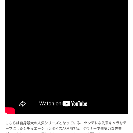
こちらは自身最大の人気シリーズとなっている、ツンデレな先輩キャラをテ
ーマにしたシチュエーションボイスASMR作品。ダウナーで無気力な先輩