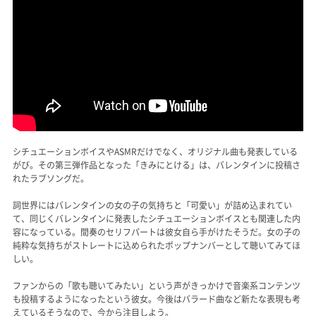
シチュエーションボイスやASMRだけでなく、オリジナル曲も発表している
がび。その第三弾作品となった「きみにとける」は、バレンタインに投稿さ
れたラブソングだ。
詞世界にはバレンタインの女の子の気持ちと「可愛い」が詰め込まれてい
て、同じくバレンタインに発表したシチュエーションボイスとも関連した内
容になっている。間奏のセリフパートは彼女自ら手がけたそうだ。女の子の
純粋な気持ちがストレートに込められたポップナンバーとして聴いてみてほ
しい。
ファンからの「歌も聴いてみたい」という声がきっかけで音楽系コンテンツ
も投稿するようになったという彼女。今後はバラード曲など新たな表現も考
えているそうなので、今から注目しよう。