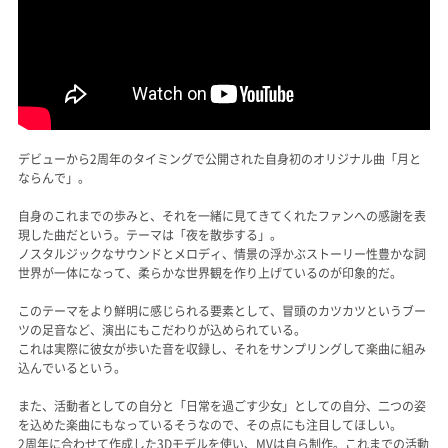
デビューから2周年のタイミングで公開された自身初のオリジナル曲「月と
ならんで」。
自身のこれまでの歩みと、それを一緒に見てきてくれたファンへの感謝を表
現した曲だという。テーマは「夜を散歩する」。
ノスタルジックなサウンドとメロディ、情景の浮かぶストーリー性豊かな詞
世界が一体になって、柔らかな世界観を作り上げているのが印象的だ。
このテーマをより鮮明に感じられる要素として、冒頭のカツカツというブー
ツの足音など、演出にもこだわりが込められている。
これは実際に彼女が歩いた音を収録し、それをサンプリングして楽曲に組み
込んでいるという。
また、活動者としての自分と「日常を過ごす少女」としての自分、二つの姿
を込めた楽曲にもなっているそうなので、その点にも注目してほしい。
2周年に合わせて作成した3Dモデルを使い、MVは自ら制作。これまでの活動