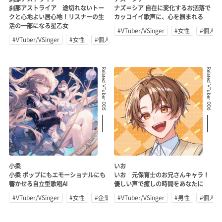
刹那アストライア 途切れないトー
ナズ＝シア 自在に変化するお洒落で
クと心地よい居心地！リスナーの生
カッコイイ歌声に、心を掴まれる
活の一部になる星乙女
#VTuber/VSinger
#女性
#個人勢
#VTuber/VSinger
#女性
#個人勢
Related VTuber 005
Related VTuber 006
小柔
いお
小柔 ポップにもエモーショナルにも
いお 元保育士のお兄さんキャラ！
響かせる自立型歌唱AI
優しい声で癒しの時間をあなたに
#VTuber/VSinger
#女性
#企業公式
#VTuber/VSinger
#男性
#個人勢