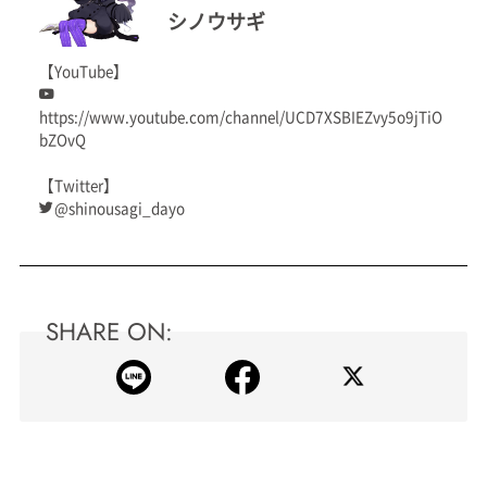
シノウサギ
【YouTube】
https://www.youtube.com/channel/UCD7XSBIEZvy5o9jTiO
bZOvQ
【Twitter】
@shinousagi_dayo
SHARE ON: