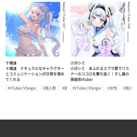
Related VTuber 007
Related VTuber 008
十璃凛
小沙シミ
十璃凛 ナチュラルなキャラクター
小沙シミ あふれるスプラ愛でリス
とコミュニケーションが日常を埋め
ナーのココロを撃ち抜く！すし屋の
てくれる
孫娘系Vtuber
#VTuber/VSinger
#個人勢
#雑談
#VTuber/VSinger
#女性
#個人勢