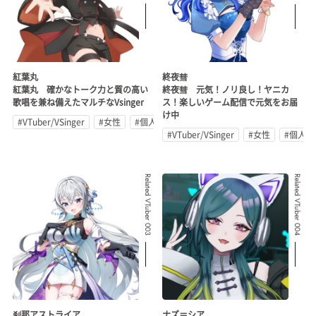
紅葉丸
終夜彗
紅葉丸 確かなトーク力と質の高い
終夜彗 元気！ノリ良し！ヤニカ
歌唱を兼ね備えたマルチなVsinger
ス！楽しいゲーム配信で元気をお届
け中
#VTuber/VSinger
#女性
#個人勢
#VTuber/VSinger
#女性
#個人勢
Related VTuber 003
Related VTuber 004
刹那アストライア
ナズ＝シア