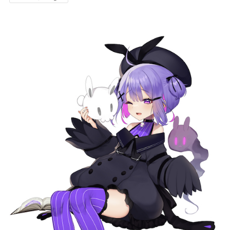
記事リクエスト
ログイン
LINK
muevoクラウドファンディング
muevoコミュニティ
ぶいクラ！by muevo
FUKAKACHI+
Follow us
Official SNS