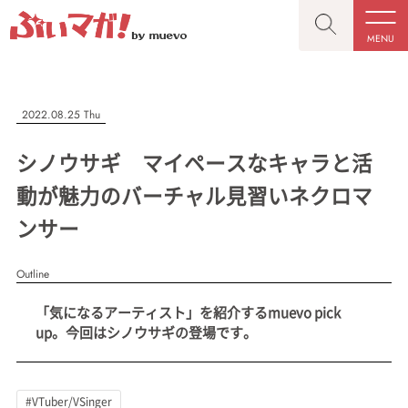
MENU
CLOSE
CLOSE
ぶいマガ！
記事を検索する
2022.08.25 Thu
“推しへの応援を形にする”VTuber専門メディア
シノウサギ マイペースなキャラと活
動が魅力のバーチャル見習いネクロマ
ンサー
人気ワード
MENU
Outline
記事一覧
#VTuber/VSinger
#男性
#女性
#バ美肉
#男の娘
「気になるアーティスト」を紹介するmuevo pick
プレスリリース一覧
#獣系
#動物系
#企業公式
#個人勢
up。今回はシノウサギの登場です。
#Vtuberグループ
会社概要
お問い合わせ
#VTuber/VSinger