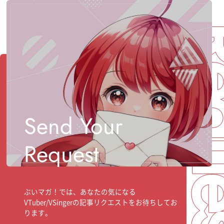
Req
Send Your
Request
ぶいマガ！では、あなたの気になる
VTuber/VSingerの記事リクエストをお待ちしてお
ります。