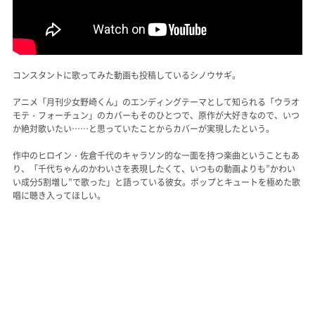
コンスタントに歌ってみた動画も投稿しているシノウサギ。
アニメ「月刊少女野崎くん」のエンディングテーマとして知られる「ウラオ
モテ・フォーチュン」のカバーもそのひとつで、原作が大好きなので、いつ
か絶対歌いたい……と思っていたことからカバーが実現したという。
作中のヒロイン・佐倉千代のキャラソン的な一面を持つ楽曲ということもあ
り、「千代ちゃんのかわいさを表現したくて、いつもの動画よりも”かわい
い成分5割増し”で歌った」と語っている彼女。ポップとキュートを極めた歌
唱に聴き入ってほしい。