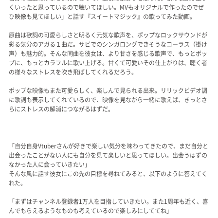
くいったと思っているので聴いてほしい。MVもオリジナルで作ったのでぜ
ひ映像も見てほしい」と話す『スイートマジック』の歌ってみた動画。
原曲は歌詞の可愛らしさと明るく元気な歌声を、ポップなロックサウンドが
彩る気分のアガる１曲だ。サビでのシンガロングできそうなコーラス（掛け
声）も魅力的。そんな同曲を彼女は、より甘さを感じる歌声で、もっとポッ
プに、もっとカラフルに歌い上げる。甘くて可愛いその仕上がりは、聴く者
の様々なストレスを吹き飛ばしてくれるだろう。
ポップな映像もまた可愛らしく、楽しんで見られる出来。リリックビデオ調
に歌詞も表示してくれているので、映像を見ながら一緒に歌えば、きっとさ
らにストレスの解消につながるはずだ。
「自分自身Vtuberさんが好きで楽しい気分を味わってきたので、まだ自分と
出会ったことがない人にも自分を見て楽しいと思ってほしい。出会うはずの
なかった人に会っていきたい」
そんな風に話す彼女にこの先の目標を尋ねてみると、以下のように答えてく
れた。
「まずはチャンネル登録者1万人を目指していきたい。また1周年も近く、喜
んでもらえるようなものも考えているので楽しみにしててね」