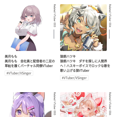
Related VTuber 003
Related VTuber 004
美月もも
狼朗ハツキ
美月もも 会社員と配信者の二足の
狼朗ハツキ ダチを探しに人間界
草鞋を履くバーチャル同僚VTuber
へ！ハスキーボイスでロックな歌を
歌い上げる狼VTuber
#VTuber/VSinger
#VTuber/VSinger
Related VTuber 005
Related VTuber 006