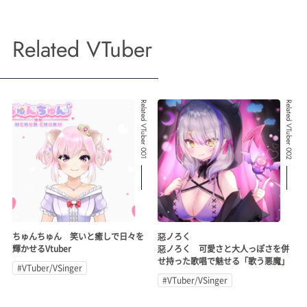
Related VTuber
Related VTuber 001
Related VTuber 002
ちゅんちゅん 笑いと癒しで日々を
惡ノろく
輝かせるVtuber
惡ノろく 可愛さと大人っぽさを併
せ持った歌唱で魅せる「歌う悪魔」
#VTuber/VSinger
#VTuber/VSinger