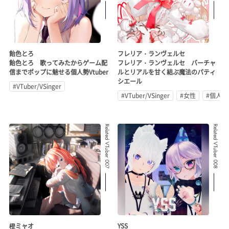
飴色とろ
フレリア・ランヴェルセ
飴色とろ 歌ってみたからゲーム配
フレリア・ランヴェルセ バーチャ
信までポップに魅せる個人勢Vtuber
ルとリアルを甘く結ぶ魔法のパティ
シエール
#VTuber/VSinger
#VTuber/VSinger
#女性
#個人勢
Related VTuber 007
Related VTuber 008
橙ミャオ
YSS