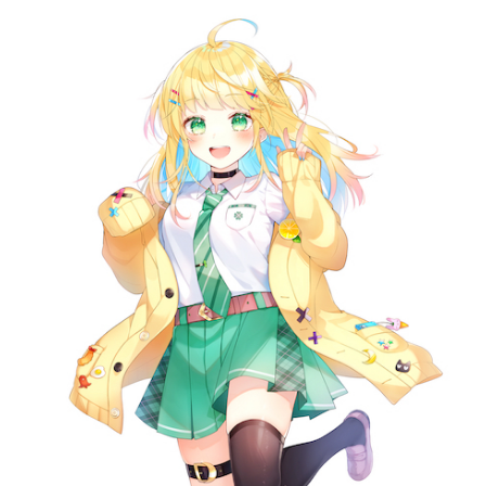
記事リクエスト
ログイン
LINK
muevoクラウドファンディング
muevoコミュニティ
ぶいクラ！by muevo
FUKAKACHI+
Follow us
Official SNS