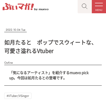
MENU
CLOSE
CLOSE
ぶいマガ！
記事を検索する
2022.10.04 Tue
“推しへの応援を形にする”VTuber専門メディア
如月たると ポップでスウィートな、
可愛さ溢れるVtuber
Outline
人気ワード
MENU
「気になるアーティスト」を紹介するmuevo pick
記事一覧
#VTuber/VSinger
#男性
#女性
#バ美肉
#男の娘
up。今回は如月たるとの登場です。
プレスリリース一覧
#獣系
#動物系
#企業公式
#個人勢
#Vtuberグループ
会社概要
#VTuber/VSinger
お問い合わせ