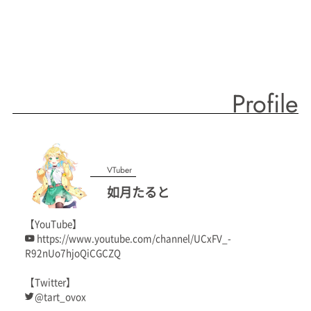
Profile
VTuber
如月たると
【YouTube】
https://www.youtube.com/channel/UCxFV_-
R92nUo7hjoQiCGCZQ
【Twitter】
@tart_ovox