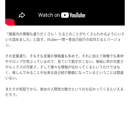
「画面内の情報も盛りだくさん！ たるとのことがたくさんわかるようにいろ
いろ詰めました」と話す、Vtuber一問一答自己紹介の如月たるとバージョ
ン。
その言葉通り、そもそも言葉の情報量も多めで、それに加えて映像でも素材
やテロップが荒ぶっているので、見ていて飽きがこない。単純に声の可愛さ
やルックスの可愛さ、そして様々な情報が伝わってくるというだけではな
く、楽しんでみることが出来る自己紹介動画になっているということは間違
いない。
またその気配りから、彼女の人間性の魅力というのも伝わってくるといえる
だろう。